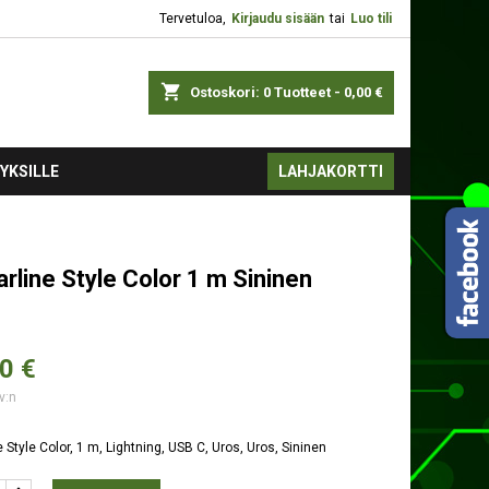
Tervetuloa,
Kirjaudu sisään
tai
Luo tili
shopping_cart
Ostoskori:
0
Tuotteet - 0,00 €
YKSILLE
LAHJAKORTTI
arline Style Color 1 m Sininen
0 €
v:n
e Style Color, 1 m, Lightning, USB C, Uros, Uros, Sininen