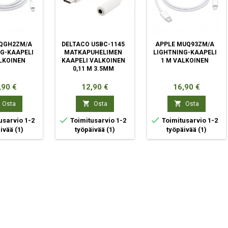
QGH2ZM/A
DELTACO USBC-1145
APPLE MUQ93ZM/A
G-KAAPELI
MATKAPUHELIMEN
LIGHTNING-KAAPELI
LKOINEN
KAAPELI VALKOINEN
1 M VALKOINEN
0,11 M 3.5MM
ta
Hinta
Hinta
,90 €
12,90 €
16,90 €


Osta
Osta
Osta


usarvio 1-2
Toimitusarvio 1-2
Toimitusarvio 1-2
äivää
(1)
työpäivää
(1)
työpäivää
(1)