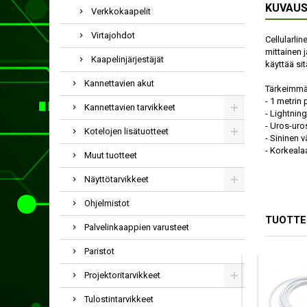
KUVAU
Verkkokaapelit
Virtajohdot
Cellularlin
mittainen j
Kaapelinjärjestäjät
käyttää si
Kannettavien akut
Tärkeimmä
- 1 metrin 
Kannettavien tarvikkeet
- Lightning
- Uros-uros
Kotelojen lisätuotteet
- Sininen v
- Korkeala
Muut tuotteet
Näyttötarvikkeet
Ohjelmistot
TUOTTE
Palvelinkaappien varusteet
Paristot
Projektoritarvikkeet
Tulostintarvikkeet