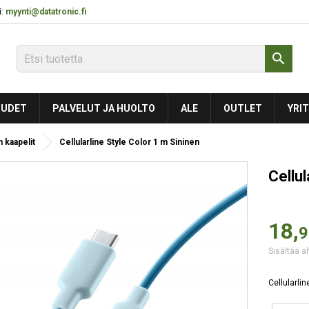
:
myynti@datatronic.fi

UDET
PALVELUT JA HUOLTO
ALE
OUTLET
YRIT
 kaapelit
Cellularline Style Color 1 m Sininen
Cellul
18,
9
Sisältää al
Cellularlin