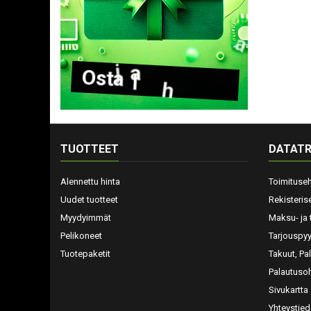
O
s
t
a
l
a
h
j
a
k
o
r
t
t
i
TUOTTEET
DATATR
Alennettu hinta
Toimituse
Uudet tuotteet
Rekisteris
Myydyimmät
Maksu- ja 
Pelikoneet
Tarjouspy
Tuotepaketit
Takuut, Pa
Palautusoh
Sivukartta
Yhteystied