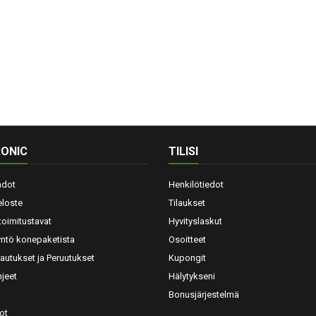
ONIC
TILISI
hdot
Henkilötiedot
eloste
Tilaukset
toimitustavat
Hyvityslaskut
yntö konepaketista
Osoitteet
lautukset ja Peruutukset
Kupongit
jeet
Hälytykseni
Bonusjärjestelmä
ot