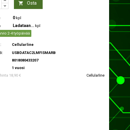
Osta

0
c
kpl
Ladataan...
a
kpl
rvio 2-4 työpäivää
:
Cellularline
i:
USBDATAC2LMFISMARB
8018080433207
1 vuosi
 hinta 18,90 €
Cellularline