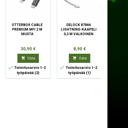
OTTERBOX CABLE
DELOCK 87866
BIGBEN 
PREMIUM MFI 2 M
LIGHTNING-KAAPELI
WCBL
MUSTA
0,3 M VALKOINEN
LIGHTNI
1 M P
Hinta
Hinta
Hi
30,90 €
8,90 €
20


Osta
Osta



Toimitusarvio 1-2
Toimitusarvio 1-2
Toimit
työpäivää
(2)
työpäivää
(1)
työp