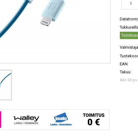
Datatroni
Tukkureill
Toimitusa
Valmistaja
Tuotekood
EAN:
Takuu:
Alin 30 pv