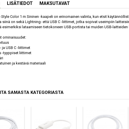
S
LISÄTIEDOT
MAKSUTAVAT
e Style Color 1 m Sininen -kaapeli on erinomainen valinta, kun etsit käytännöllist
a siinä on sekä Lightning- että USB C -liittimet, jotka sopivat useimpiin laitteisii
tä esimerkiksi lataamiseen tietokoneen USB-portista tai muiden USB-laitteiden
t ominaisuudet:
pituus
- ja USB C -liittimet
 -tyyppiset liittimet
äri
atuinen ja kestävä materiaali
ITA SAMASTA KATEGORIASTA