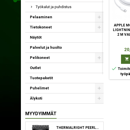
Työkalut ja puhdistus
Pelaaminen
APPLE MW2R3ZM/A
STARTECH.COM
APPLE M
Tietokoneet
LIGHTNING-KAAPELI
RUSBLTMM1MBR
LIGHTNIN
2 M VALKOINEN
LIGHTNING-KAAPELI
2 M VA
Näytöt
1 M MUSTA
Palvelut ja huolto
Hinta
Hinta
Hin
19,90 €
23,90 €
20
Pelikoneet



Osta
Osta

Outlet

Toimitusarvio 6-10
Toimit
työpäivää
työp
Tuotepaketit
Puhelimet
Älykoti
MYYDYIMMÄT
THERMALRIGHT PEERLESS ASSASSIN 120 SE SUORITIN JÄÄHDYTYSLEVY/JÄÄHDYTIN 12 CM MUSTA