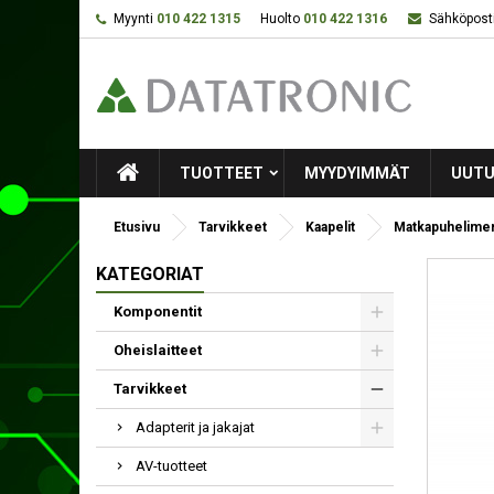
Myynti
010 422 1315
Huolto
010 422 1316
Sähköposti
TUOTTEET
MYYDYIMMÄT
UUTU
Etusivu
Tarvikkeet
Kaapelit
Matkapuhelimen
KATEGORIAT
Komponentit
Oheislaitteet
Tarvikkeet
Adapterit ja jakajat
AV-tuotteet