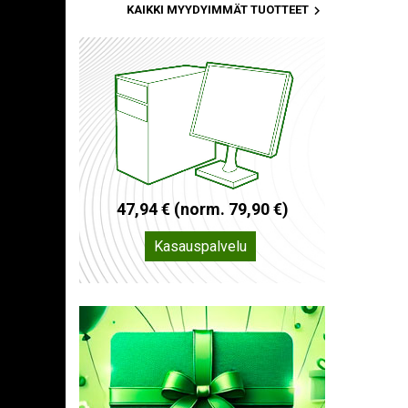

KAIKKI MYYDYIMMÄT TUOTTEET
4
7
,
9
4
€
(
n
o
r
m
.
7
9
,
9
0
€
)
Kasauspalvelu