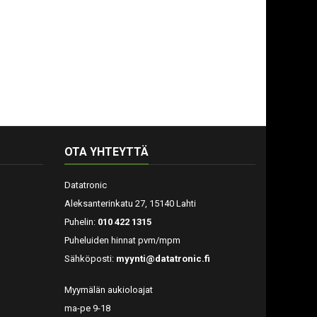
OTA YHTEYTTÄ
Datatronic
Aleksanterinkatu 27, 15140 Lahti
Puhelin:
010 422 1315
Puheluiden hinnat pvm/mpm
Sähköposti:
myynti@datatronic.fi
Myymälän aukioloajat
ma-pe 9-18