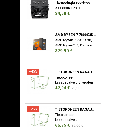
Thermalright Peerless
Assassin 120 SE,
Hinta
34,90 €
Jäähdytyslevy/jäähdytin,
12 cm, 66,17 cfm, Musta
AMD RYZEN 7 7800X3D SUORITIN 4,2 GHZ 96 MB L3 LAATIKKO
AMD Ryzen 7 7800X3D,
AMD Ryzen™ 7, Pistoke
Hinta
379,90 €
AM5, 5 nm, AMD,
7800X3D, 4,2 GHz
−40%
TIETOKONEEN KASAUSPALVELU
Tietokoneen
kasauspalvelu 3 vuoden
Hinta
Normaali
47,94 €
takuu XMP/EXPO
79,90 €
Aktivointi Bios-Päivitys
hinta
−25%
TIETOKONEEN KASAUSPALVELU SEKÄ KÄYTTÖJÄRJESTELMÄN ASENNUS
Tietokoneen
kasauspalvelu
Hinta
Normaali
66,75 €
Käyttöjärjestelmän
89,00 €