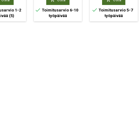
Osta
Osta
Osta


usarvio 1-2
Toimitusarvio 6-10
Toimitusarvio 5-7
äivää
(5)
työpäivää
työpäivää