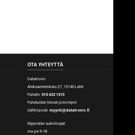
OTA YHTEYTTÄ
Datatronic
Aleksanterinkatu 27, 15140 Lahti
Puhelin:
010 422 1315
Puheluiden hinnat pvm/mpm
Sähköposti:
myynti@datatronic.fi
Myymälän aukioloajat
ma-pe 9-18