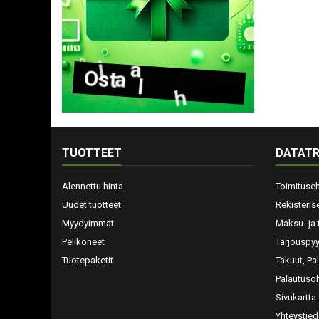
O
s
t
a
l
a
h
j
a
k
o
r
t
t
i
TUOTTEET
DATATR
Alennettu hinta
Toimituse
Uudet tuotteet
Rekisteris
Myydyimmät
Maksu- ja 
Pelikoneet
Tarjouspy
Tuotepaketit
Takuut, Pa
Palautusoh
Sivukartta
Yhteystied