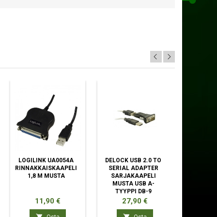
LOGILINK UA0054A
DELOCK USB 2.0 TO
LIND
RINNAKKAISKAAPELI
SERIAL ADAPTER
KOMPOSI
1,8 M MUSTA
SARJAKAAPELI
0,25 M
MUSTA USB A-
RCA
TYYPPI DB-9
Hinta
Hinta
Hi
11,90 €
27,90 €
11

