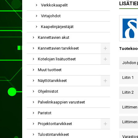
LISÄTI
Verkkokaapelit
Virtajohdot
Kaapelinjärjestäjät
Kannettavien akut
Kannettavien tarvikkeet
Tuotekoo
Kotelojen lisätuotteet
Johdon 
Muut tuotteet
Liitin 1
Näyttötarvikkeet
Ohjelmistot
Liitin 2
Palvelinkaappien varusteet
Liittimen
Paristot
Liittimen
Projektoritarvikkeet
Tulostintarvikkeet
Varasto