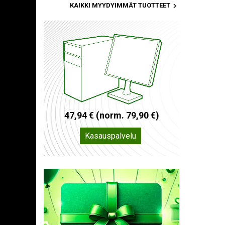

KAIKKI MYYDYIMMÄT TUOTTEET
4
7
,
9
4
€
(
n
o
r
m
.
7
9
,
9
0
€
)
Kasauspalvelu