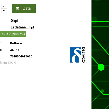
Osta

0
c
kpl
Ladataan...
a
kpl
rvio 5-7 työpäivää
:
Deltaco
i:
AN-110
7340004615620
 hinta 8,90 €