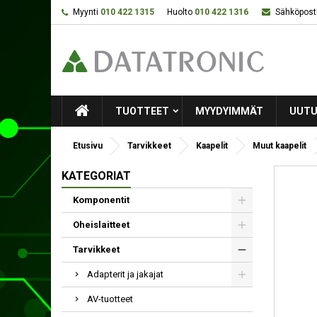
Myynti
010 422 1315
Huolto
010 422 1316
Sähköposti
TUOTTEET
MYYDYIMMÄT
UUTU
Etusivu
Tarvikkeet
Kaapelit
Muut kaapelit
KATEGORIAT
Komponentit
Oheislaitteet
Tarvikkeet
Adapterit ja jakajat
AV-tuotteet