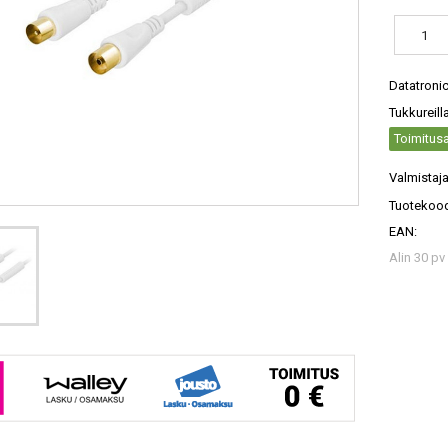
Datatroni
Tukkureill
Toimitusa
Valmistaja
Tuotekood
EAN:
Alin 30 pv