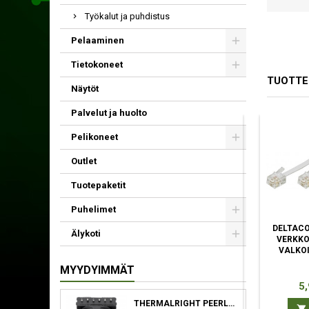
Työkalut ja puhdistus
Pelaaminen
Tietokoneet
TUOTTE
Näytöt
Palvelut ja huolto
Pelikoneet
Outlet
Tuotepaketit
Puhelimet
DELTACO RGB-8D
LINDY 36371 VGA-
DELTACO
Älykoti
VGA-KAAPELI 15 M
KAAPELI 0,5 M VGA
VERKKO
VGA (D-SUB)
(D-SUB) MUSTA
VALKOI
SININEN, VALKOINEN
MYYDYIMMÄT
Hinta
Hinta
Hi
8,90 €
13,90 €
5,
THERMALRIGHT PEERLESS ASSASSIN 120 SE SUORITIN JÄÄHDYTYSLEVY/JÄÄHDYTIN 12 CM MUSTA


