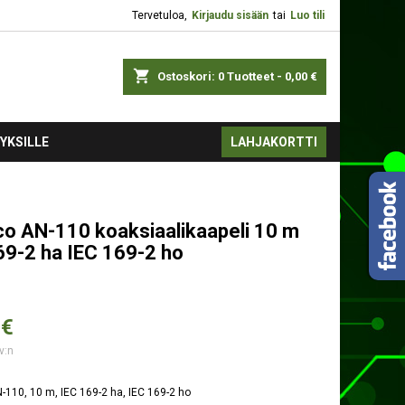
Tervetuloa,
Kirjaudu sisään
tai
Luo tili
shopping_cart
Ostoskori:
0
Tuotteet - 0,00 €
YKSILLE
LAHJAKORTTI
co AN-110 koaksiaalikaapeli 10 m
69-2 ha IEC 169-2 ho
 €
v:n
-110, 10 m, IEC 169-2 ha, IEC 169-2 ho