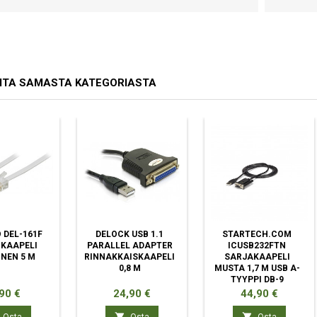
ITA SAMASTA KATEGORIASTA
 DEL-161F
DELOCK USB 1.1
STARTECH.COM
KAAPELI
PARALLEL ADAPTER
ICUSB232FTN
NEN 5 M
RINNAKKAISKAAPELI
SARJAKAAPELI
0,8 M
MUSTA 1,7 M USB A-
TYYPPI DB-9
nta
Hinta
Hinta
90 €
24,90 €
44,90 €

