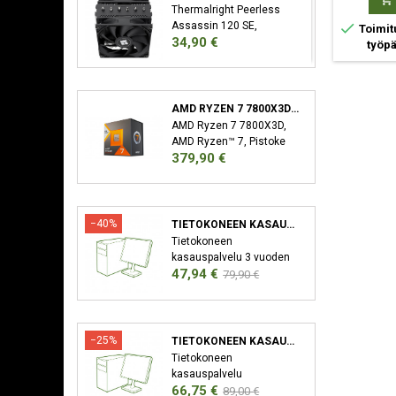
Osta
Osta
Thermalright Peerless

Assassin 120 SE,


Toimitusarvio 1-2
Toimitusarvio 1-2
Toimit
Hinta
34,90 €
Jäähdytyslevy/jäähdytin,
työpäivää
(1)
työpäivää
(1)
työp
12 cm, 66,17 cfm, Musta
AMD RYZEN 7 7800X3D SUORITIN 4,2 GHZ 96 MB L3 LAATIKKO
AMD Ryzen 7 7800X3D,
AMD Ryzen™ 7, Pistoke
Hinta
379,90 €
AM5, 5 nm, AMD,
7800X3D, 4,2 GHz
−40%
TIETOKONEEN KASAUSPALVELU
Tietokoneen
kasauspalvelu 3 vuoden
Hinta
Normaali
47,94 €
takuu XMP/EXPO
79,90 €
Aktivointi Bios-Päivitys
hinta
−25%
TIETOKONEEN KASAUSPALVELU SEKÄ KÄYTTÖJÄRJESTELMÄN ASENNUS
Tietokoneen
kasauspalvelu
Hinta
Normaali
66,75 €
Käyttöjärjestelmän
89,00 €