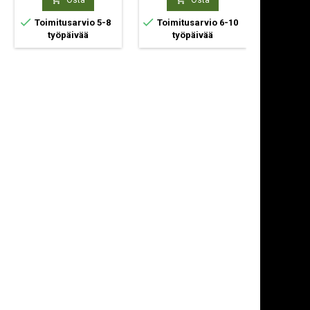
Osta
Osta



Toimitusarvio 5-8
Toimitusarvio 6-10
Toimit
työpäivää
työpäivää
ty