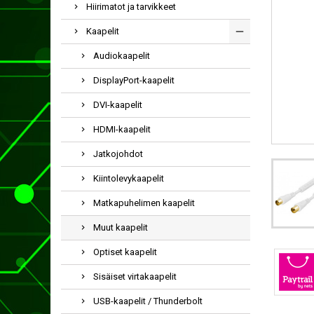
Hiirimatot ja tarvikkeet
Kaapelit
Audiokaapelit
DisplayPort-kaapelit
DVI-kaapelit
HDMI-kaapelit
Jatkojohdot
Kiintolevykaapelit
Matkapuhelimen kaapelit
Muut kaapelit
Optiset kaapelit
Sisäiset virtakaapelit
USB-kaapelit / Thunderbolt