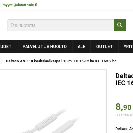
:
myynti@datatronic.fi

UDET
PALVELUT JA HUOLTO
ALE
OUTLET
YRIT
Deltaco AN-110 koaksiaalikaapeli 10 m IEC 169-2 ha IEC 169-2 ho
Delta
IEC 1
8,
90
Sisältää al
Deltaco AN