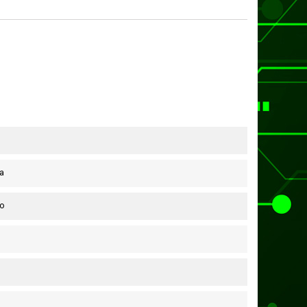
ha
ho