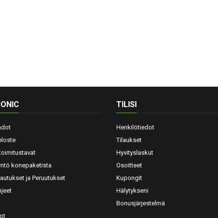
ONIC
TILISI
hdot
Henkilötiedot
eloste
Tilaukset
toimitustavat
Hyvityslaskut
yntö konepaketista
Osoitteet
lautukset ja Peruutukset
Kupongit
jeet
Hälytykseni
Bonusjärjestelmä
ot