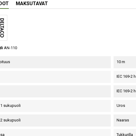
EDOT
MAKSUTAVAT
di
AN-110
pituus
10 m
IEC 169-2 
IEC 169-2 
 1 sukupuoli
Uros
 2 sukupuoli
Naaras
ssa
Tukkurilla