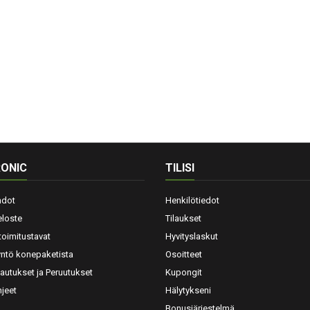
ONIC
TILISI
hdot
Henkilötiedot
eloste
Tilaukset
toimitustavat
Hyvityslaskut
yntö konepaketista
Osoitteet
lautukset ja Peruutukset
Kupongit
jeet
Hälytykseni
Bonusjärjestelmä