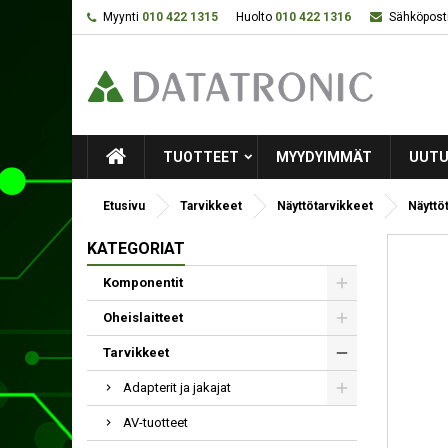
Myynti
010 422 1315
Huolto
010 422 1316
Sähköposti
TUOTTEET
MYYDYIMMÄT
UUTU
Etusivu
Tarvikkeet
Näyttötarvikkeet
Näyttö
KATEGORIAT
Komponentit
Oheislaitteet
Tarvikkeet
Adapterit ja jakajat
AV-tuotteet