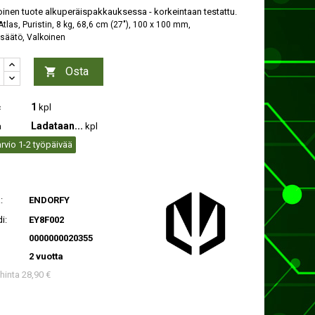
inen tuote alkuperäispakkauksessa - korkeintaan testattu.
las, Puristin, 8 kg, 68,6 cm (27"), 100 x 100 mm,
säätö, Valkoinen
Osta

1
c
kpl
Ladataan...
a
kpl
rvio 1-2 työpäivää
:
ENDORFY
i:
EY8F002
0000000020355
2 vuotta
 hinta 28,90 €