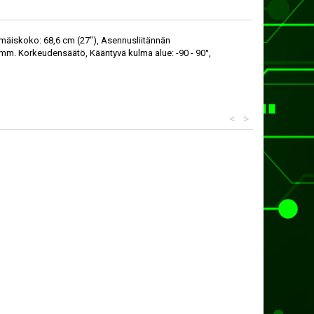
mäiskoko: 68,6 cm (27"), Asennusliitännän
mm. Korkeudensäätö, Kääntyvä kulma alue: -90 - 90°,
<
>