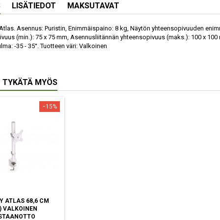
S
LISÄTIEDOT
MAKSUTAVAT
las. Asennus: Puristin, Enimmäispaino: 8 kg, Näytön yhteensopivuuden enim
vuus (min.): 75 x 75 mm, Asennusliitännän yhteensopivuus (maks.): 100 x 100 
lma: -35 - 35°. Tuotteen väri: Valkoinen
 TYKÄTÄ MYÖS
−15%
Y ATLAS 68,6 CM
") VALKOINEN
STAANOTTO