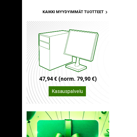

KAIKKI MYYDYIMMÄT TUOTTEET
4
7
,
9
4
€
(
n
o
r
m
.
7
9
,
9
0
€
)
Kasauspalvelu