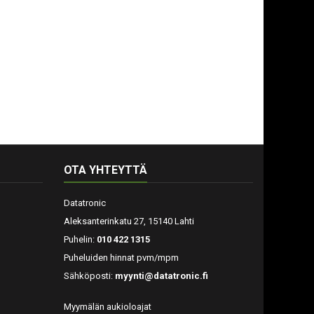
OTA YHTEYTTÄ
Datatronic
Aleksanterinkatu 27, 15140 Lahti
Puhelin:
010 422 1315
Puheluiden hinnat pvm/mpm
Sähköposti:
myynti@datatronic.fi
Myymälän aukioloajat