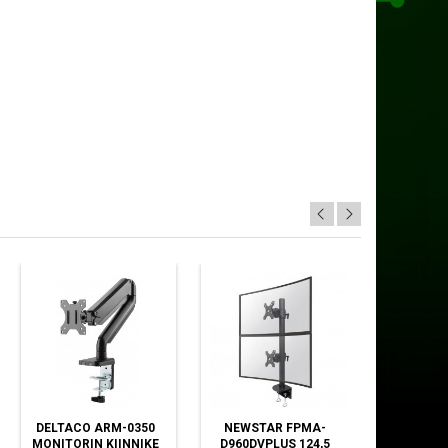
DELTACO ARM-0350
NEWSTAR FPMA-
ARCTIC 
MONITORIN KIINNIKE
D960DVPLUS 124,5
(49")