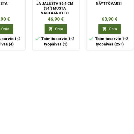
STA
JA JALUSTA 86,4 CM
NÄYTTÖVARSI
(34") MUSTA
VASTAANOTTO
ta
Hinta
Hinta
,90 €
46,90 €
63,90 €


Osta
Osta
Osta


usarvio 1-2
Toimitusarvio 1-2
Toimitusarvio 1-2
äivää
(4)
työpäivää
(1)
työpäivää
(25+)