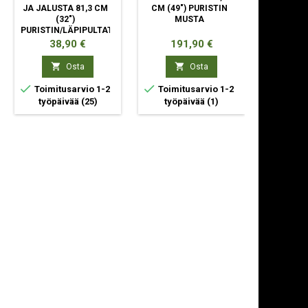
JA JALUSTA 81,3 CM
CM (49") PURISTIN
M
(32")
MUSTA
PURISTIN/LÄPIPULTATTU
MUSTA
Hinta
Hinta
Hi
38,90 €
191,90 €
27


Osta
Osta



Toimitusarvio 1-2
Toimitusarvio 1-2
Toimit
työpäivää
(25)
työpäivää
(1)
ty