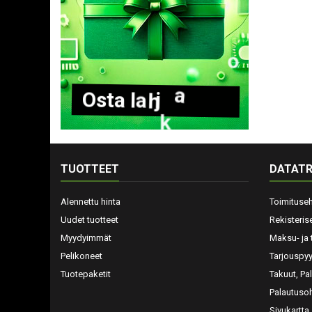
O
s
t
a
l
a
h
j
a
k
o
r
t
t
i
TUOTTEET
DATATR
Alennettu hinta
Toimituse
Uudet tuotteet
Rekisteris
Myydyimmät
Maksu- ja 
Pelikoneet
Tarjouspy
Tuotepaketit
Takuut, Pa
Palautusoh
Sivukartta