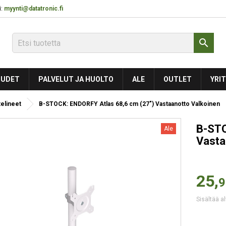
:
myynti@datatronic.fi

UDET
PALVELUT JA HUOLTO
ALE
OUTLET
YRIT
telineet
B-STOCK: ENDORFY Atlas 68,6 cm (27") Vastaanotto Valkoinen
B-STO
Ale
Vasta
25,
9
Sisältää a