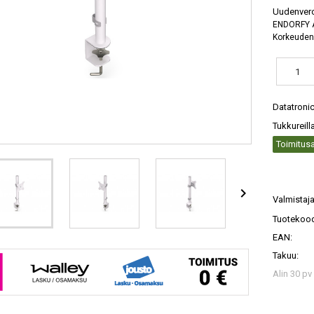
Uudenvero
ENDORFY At
Korkeuden
Datatroni
Tukkureill
Toimitusa

Valmistaja
Tuotekood
EAN:
Takuu:
Alin 30 pv