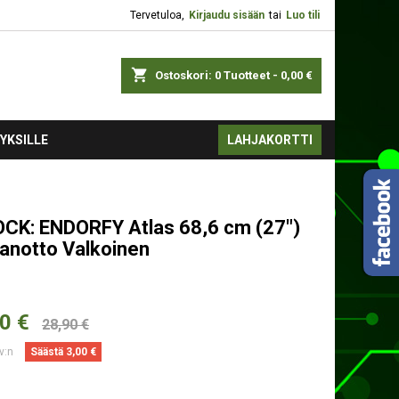
Tervetuloa,
Kirjaudu sisään
tai
Luo tili
shopping_cart
Ostoskori:
0
Tuotteet - 0,00 €
YKSILLE
LAHJAKORTTI
CK: ENDORFY Atlas 68,6 cm (27")
anotto Valkoinen
0 €
28,90 €
lv:n
Säästä 3,00 €