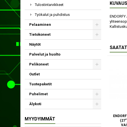
KUVAU
Tulostintarvikkeet
Työkalut ja puhdistus
ENDORFY At
yhteensopi
Pelaaminen
Kallistusku
Tietokoneet
Näytöt
SAATAT
Palvelut ja huolto
Pelikoneet
Outlet
Tuotepaketit
Puhelimet
Älykoti
ENDORF
MYYDYIMMÄT
(27
VA