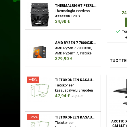
THERMALRIGHT PEERLESS ASSASSIN 120 SE SUORITIN JÄÄHDYTYSLEVY/JÄÄHDYTIN 12 CM MUSTA
Thermalright Peerless
Hin
24
Assassin 120 SE,
Hinta
34,90 €
Jäähdytyslevy/jäähdytin,
12 cm, 66,17 cfm, Musta

Toi
t
AMD RYZEN 7 7800X3D SUORITIN 4,2 GHZ 96 MB L3 LAATIKKO
AMD Ryzen 7 7800X3D,
AMD Ryzen™ 7, Pistoke
Hinta
379,90 €
AM5, 5 nm, AMD,
TUOTTE
7800X3D, 4,2 GHz
−40%
TIETOKONEEN KASAUSPALVELU
Tietokoneen
kasauspalvelu 3 vuoden
Hinta
Normaali
47,94 €
takuu XMP/EXPO
79,90 €
Aktivointi Bios-Päivitys
hinta
−25%
TIETOKONEEN KASAUSPALVELU SEKÄ KÄYTTÖJÄRJESTELMÄN ASENNUS
DELTACO ARM-1204
NEWSTAR FPMA-
ARCTIC X
Tietokoneen
MONITORIN KIINNIKE
D550DD 81,3 CM (32")
CM (43")