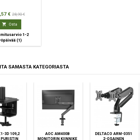
ta
Normaali
,57 €
28,90 €
hinta

Osta
mitusarvio 1-2
yöpäivää
(1)
ITA SAMASTA KATEGORIASTA
1-3D 109,2
AOC AM400B
DELTACO ARM-0351
 PURISTIN
MONITORIN KIINNIKE
2-OSAINEN