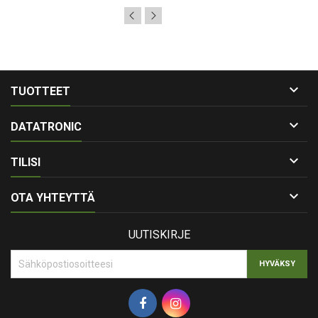

TUOTTEET

DATATRONIC

TILISI

OTA YHTEYTTÄ
UUTISKIRJE