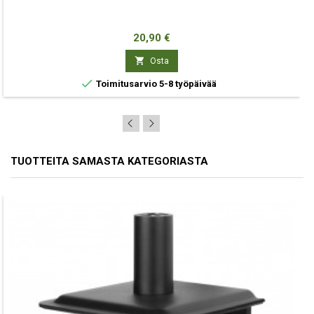
Hinta
20,90 €

Osta

Toimitusarvio 5-8 työpäivää
TUOTTEITA SAMASTA KATEGORIASTA