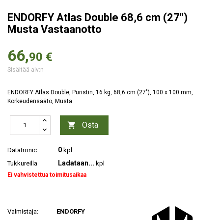
ENDORFY Atlas Double 68,6 cm (27")
Musta Vastaanotto
66,
90 €
Sisältää alv:n
ENDORFY Atlas Double, Puristin, 16 kg, 68,6 cm (27"), 100 x 100 mm,
Korkeudensäätö, Musta
Osta

0
Datatronic
kpl
Ladataan...
Tukkureilla
kpl
Ei vahvistettua toimitusaikaa
Valmistaja:
ENDORFY