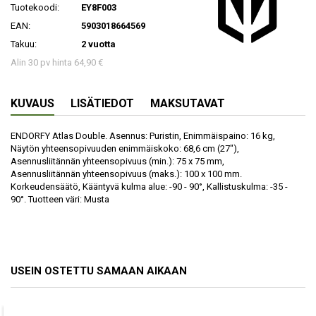
Tuotekoodi:
EY8F003
EAN:
5903018664569
Takuu:
2 vuotta
Alin 30 pv hinta 64,90 €
KUVAUS
LISÄTIEDOT
MAKSUTAVAT
ENDORFY Atlas Double. Asennus: Puristin, Enimmäispaino: 16 kg,
Näytön yhteensopivuuden enimmäiskoko: 68,6 cm (27"),
Asennusliitännän yhteensopivuus (min.): 75 x 75 mm,
Asennusliitännän yhteensopivuus (maks.): 100 x 100 mm.
Korkeudensäätö, Kääntyvä kulma alue: -90 - 90°, Kallistuskulma: -35 -
90°. Tuotteen väri: Musta
USEIN OSTETTU SAMAAN AIKAAN