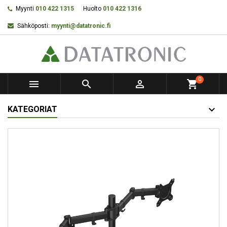
Myynti
010 422 1315
Huolto
010 422 1316
Sähköposti:
myynti@datatronic.fi
0



shopping_cart
KATEGORIAT