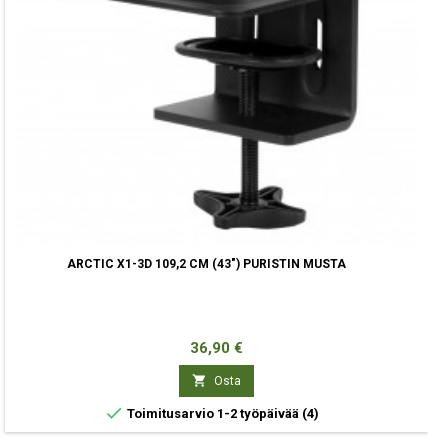
ARCTIC X1-3D 109,2 CM (43") PURISTIN MUSTA
Hinta
36,90 €

Osta

Toimitusarvio 1-2 työpäivää
(4)