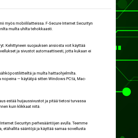
ii myös mobiili­laitteissa. F‑Secure Internet Securityn
nilta muilta uhilta tehokkaasti.
irryt. Kehittyneen suojauksen ansiosta voit käyttää
vellukset ja sivustot automaattisesti, jotta kukaan ei
ähkö­posti­liitteiltä ja muilta haitta­ohjelmilta.
a ja nopeina — käytätpä sitten Windows PC:tä, Mac-
jaus estää huijaus­sivustot ja pitää tietosi turvassa
nen kuin klikkaat niitä.
ta Internet Securityn perhe­sääntöjen avulla. Teemme
a, etä­hallita sääntöjä ja käyttää samaa sovellusta