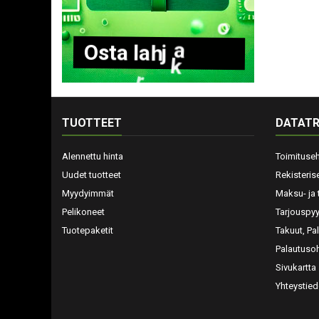
O
s
t
a
l
a
h
j
a
k
o
r
t
t
i
TUOTTEET
DATATR
Alennettu hinta
Toimituse
Uudet tuotteet
Rekisteris
Myydyimmät
Maksu- ja 
Pelikoneet
Tarjouspy
Tuotepaketit
Takuut, Pa
Palautusoh
Sivukartta
Yhteystied