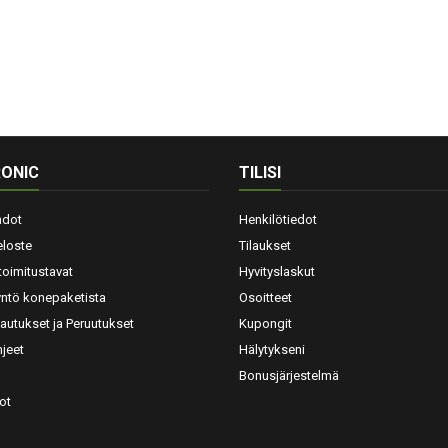
ONIC
TILISI
hdot
Henkilötiedot
eloste
Tilaukset
toimitustavat
Hyvityslaskut
yntö konepaketista
Osoitteet
lautukset ja Peruutukset
Kupongit
jeet
Hälytykseni
Bonusjärjestelmä
ot