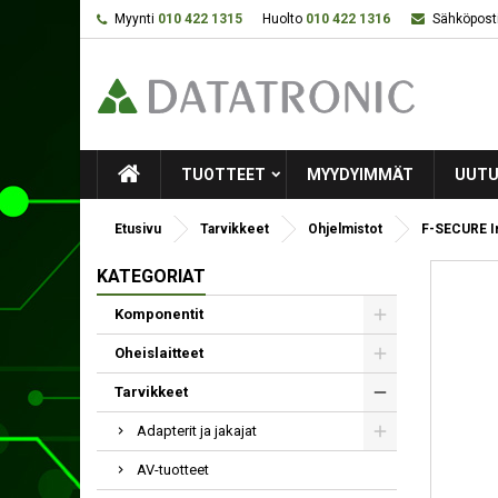
Myynti
010 422 1315
Huolto
010 422 1316
Sähköposti
TUOTTEET
MYYDYIMMÄT
UUTU
Etusivu
Tarvikkeet
Ohjelmistot
F-SECURE In
KATEGORIAT
Komponentit
Oheislaitteet
Tarvikkeet
Adapterit ja jakajat
AV-tuotteet