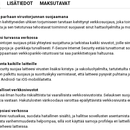
S
LISÄTIEDOT
MAKSUTAVAT
 parhaan virus­torjunnan suojaamana
n kehittyneiden uhkien torjumiseen tarvitaan kehittynyt verkko­suojaus, joka toim
nta ja sen tieto­turvaa tehostavat toiminnot suojaavat sinut haitta­ohjelmilta ja mo
si turvassa verkossa
intojen suojaus pitää yhteytesi suojattuna ja tarkistaa kaikki sivustot, joille si
ppoja ja ‑pankkeja turvallisesti. F‑Secure Internet Security estää turvattomat so
paamaan verkko­pankki-istuntoasi tai saa pankki­tietojasi haltuunsa.
nta kaikille laitteille
urity suojaa laitteesi virusten lisäksi kiristys- ja vakoilu­ohjelmilta, tartutetuilta s
n palkittu suojaus ja suoritus­kyky varmistavat, että laitteesi pysyvät puhtain
 Android- tai iOS-mobiili­laitetta.
alliset verkko­sivustot
sä ilman huolta riski­alttiista tai vaarallisista verkko­sivustoista. Selauksen suo
a vastaan. Haku­tulosten väri­koodaus varoittaa epäilyttävistä verkko­sivuista en
psiasi verkossa
stesi ruutu­aikaa, suodata haitallinen sisältö, ja hallitse sovellusten asentamis
sta vanhemmuudesta helpompaa, sillä voit käyttää samoja profiileja eri laitteill
rheesi laitteissa.