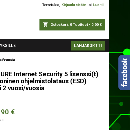
Tervetuloa,
Kirjaudu sisään
tai
Luo tili
shopping_cart
Ostoskori:
0
Tuotteet - 0,00 €
YKSILLE
LAHJAKORTTI
si/vuosia
URE Internet Security 5 lisenssi(t)
roninen ohjelmistolataus (ESD)
 2 vuosi/vuosia
,
90 €
v:n