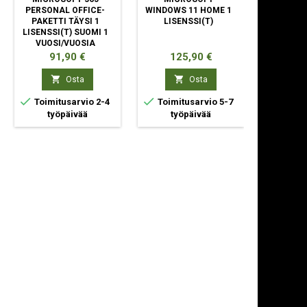
PERSONAL OFFICE-
WINDOWS 11 HOME 1
WINDOW
PAKETTI TÄYSI 1
LISENSSI(T)
FULL 
LISENSSI(T) SUOMI 1
PRODUC
VUOSI/VUOSIA
LISE
Hinta
Hinta
Hin
91,90 €
125,90 €
13


Osta
Osta



Toimitusarvio 2-4
Toimitusarvio 5-7
Toimit
työpäivää
työpäivää
ty