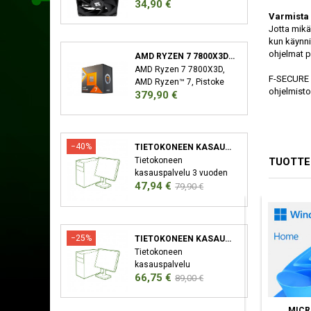
Hinta
34,90 €
Jäähdytyslevy/jäähdytin,
12 cm, 66,17 cfm, Musta
Varmista 
Jotta mikää
kun käynnis
ohjelmat p
AMD RYZEN 7 7800X3D SUORITIN 4,2 GHZ 96 MB L3 LAATIKKO
AMD Ryzen 7 7800X3D,
F-SECURE I
AMD Ryzen™ 7, Pistoke
ohjelmisto
Hinta
379,90 €
AM5, 5 nm, AMD,
7800X3D, 4,2 GHz
−40%
TIETOKONEEN KASAUSPALVELU
TUOTTE
Tietokoneen
kasauspalvelu 3 vuoden
Hinta
Normaali
47,94 €
takuu XMP/EXPO
79,90 €
Aktivointi Bios-Päivitys
hinta
−25%
TIETOKONEEN KASAUSPALVELU SEKÄ KÄYTTÖJÄRJESTELMÄN ASENNUS
Tietokoneen
kasauspalvelu
Hinta
Normaali
66,75 €
Käyttöjärjestelmän
89,00 €
asennus (Windows)
hinta
Ajureiden asennus 3
F-SECURE FREEDOME
F-SECURE INTERNET
MICR