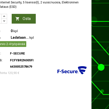
nternet Security, 5 lisenssi(t), 2 vuosi/vuosia, Elektroninen
lataus (ESD)
Osta

0
c
kpl
Ladataan...
a
kpl
rvio 2-4 työpäivää
:
F-SECURE
i:
FCFYBR2N005FI
6430052578679
 hinta 120,90 €