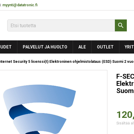
:
myynti@datatronic.fi

UDET
PALVELUT JA HUOLTO
ALE
OUTLET
YRIT
ternet Security 5 lisenssi(t) Elektroninen ohjelmistolataus (ESD) Suomi 2 vuo
F-SEC
Elekt
Suomi
120
Sisältää al