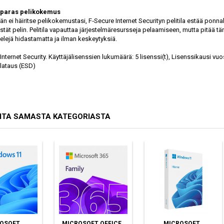
paras peli­kokemus
n ei häiritse peli­kokemustasi, F‑Secure Internet Securityn peli­tila estää ponna
tät pelin. Peli­tila vapauttaa järjestelmä­resursseja pelaamiseen, mutta pitää t
elejä hidastamatta ja ilman keskeytyksiä.
nternet Security. Käyttäjälisenssien lukumäärä: 5 lisenssi(t), Lisenssikausi vu
lataus (ESD)
ITA SAMASTA KATEGORIASTA
OSOFT
MICROSOFT OFFICE
MICROSOFT