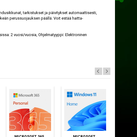
hdus­ikkunat, tarkistukset ja päivitykset automaattisesti,
ärkeän perus­suojauksen päällä. Voit estää haitta­
osissa: 2 vuosi/vuosia, Ohjelmatyyppi: Elektroninen
MICROSOFT 365
MICROSOFT
MIC