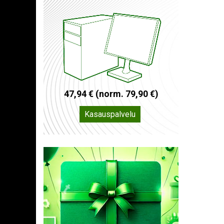
4
7
,
9
4
€
(
n
o
r
m
.
7
9
,
9
0
€
)
Kasauspalvelu