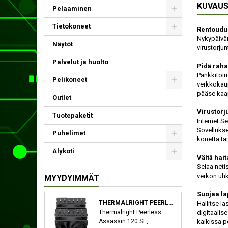
KUVAU
Pelaaminen
Tietokoneet
Rentoudu
Nyky­päivä
Näytöt
virus­torju
Palvelut ja huolto
Pidä raha
Pankki­toim
Pelikoneet
verkko­kau
pääse kaap
Outlet
Virus­torju
Tuotepaketit
Internet Sec
Sovellukse
Puhelimet
konetta tai
Älykoti
Vältä hait
Selaa netis
verkon uhki
MYYDYIMMÄT
Suojaa la
THERMALRIGHT PEERLESS ASSASSIN 120 SE SUORITIN JÄÄHDYTYSLEVY/JÄÄHDYTIN 12 CM MUSTA
Hallitse la
Thermalright Peerless
digitaalise
Assassin 120 SE,
kaikissa pe