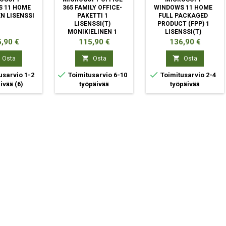
 11 HOME
365 FAMILY OFFICE-
WINDOWS 11 HOME
N LISENSSI
PAKETTI 1
FULL PACKAGED
LISENSSI(T)
PRODUCT (FPP) 1
MONIKIELINEN 1
LISENSSI(T)
VUOSI/VUOSIA
ta
Hinta
Hinta
,90 €
115,90 €
136,90 €


Osta
Osta
Osta


usarvio 1-2
Toimitusarvio 6-10
Toimitusarvio 2-4
äivää
(6)
työpäivää
työpäivää