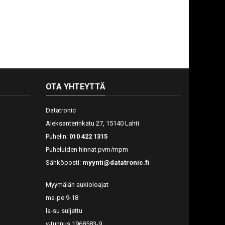
OTA YHTEYTTÄ
Datatronic
Aleksanterinkatu 27, 15140 Lahti
Puhelin:
010 422 1315
Puheluiden hinnat pvm/mpm
Sähköposti:
myynti@datatronic.fi
Myymälän aukioloajat
ma-pe 9-18
la-su suljettu
y-tunnus 1968583-9