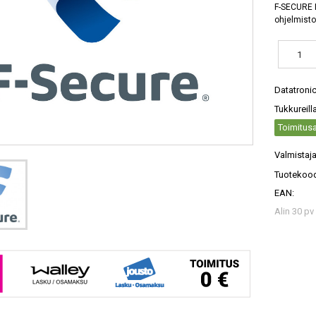
F-SECURE I
ohjelmisto
Datatroni
Tukkureill
Toimitusa
Valmistaja
Tuotekood
EAN:
Alin 30 pv