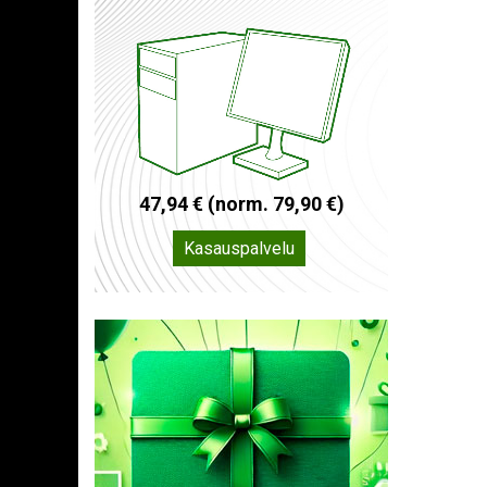
4
7
,
9
4
€
(
n
o
r
m
.
7
9
,
9
0
€
)
Kasauspalvelu