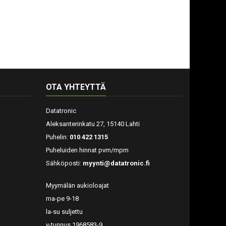
OTA YHTEYTTÄ
Datatronic
Aleksanterinkatu 27, 15140 Lahti
Puhelin:
010 422 1315
Puheluiden hinnat pvm/mpm
Sähköposti:
myynti@datatronic.fi
Myymälän aukioloajat
ma-pe 9-18
la-su suljettu
y-tunnus 1968583-9