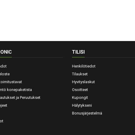
ONIC
TILISI
hdot
Henkilötiedot
eloste
Tilaukset
toimitustavat
Hyvityslaskut
yntö konepaketista
Osoitteet
lautukset ja Peruutukset
Kupongit
jeet
Hälytykseni
Bonusjärjestelmä
ot