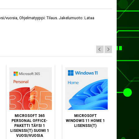
uosi/vuosia, Ohjelmatyyppi: Tilaus. Jakelumuoto: Lataa
MICROSOFT 365
MICROSOFT
MIC
PERSONAL OFFICE-
WINDOWS 11 HOME 1
WINDOW
PAKETTI TÄYSI 1
LISENSSI(T)
FULL 
LISENSSI(T) SUOMI 1
PRODUC
VUOSI/VUOSIA
LISE