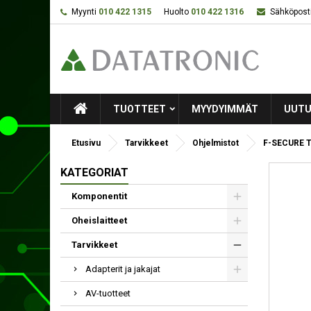
Myynti
010 422 1315
Huolto
010 422 1316
Sähköposti
TUOTTEET
MYYDYIMMÄT
UUTU
Etusivu
Tarvikkeet
Ohjelmistot
F-SECURE Tot
KATEGORIAT
Komponentit
Oheislaitteet
Tarvikkeet
Adapterit ja jakajat
AV-tuotteet