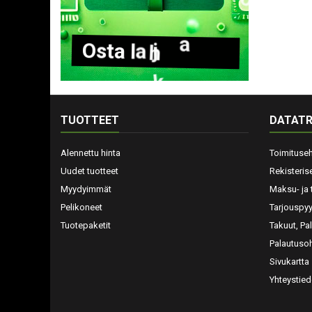
O
s
t
a
l
a
h
j
a
k
o
r
t
t
i
TUOTTEET
DATATR
Alennettu hinta
Toimituse
Uudet tuotteet
Rekisteris
Myydyimmät
Maksu- ja 
Pelikoneet
Tarjouspy
Tuotepaketit
Takuut, Pa
Palautusoh
Sivukartta
Yhteystied