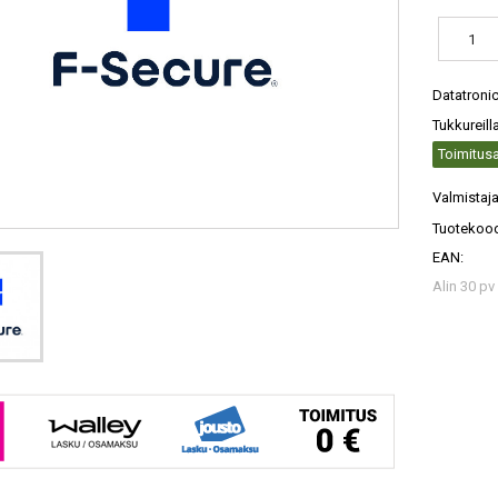
Datatroni
Tukkureill
Toimitusa
Valmistaja
Tuotekood
EAN:
Alin 30 pv