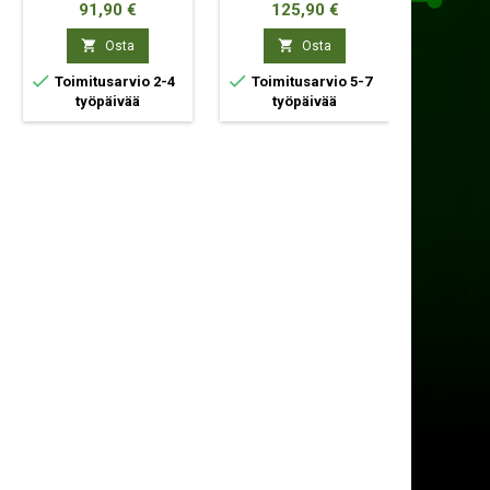
Hinta
Hinta
Hin
91,90 €
125,90 €
13


Osta
Osta



Toimitusarvio 2-4
Toimitusarvio 5-7
Toimit
työpäivää
työpäivää
ty