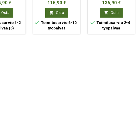
VUOSI/VUOSIA
ta
Hinta
Hinta
,90 €
115,90 €
136,90 €


Osta
Osta
Osta


usarvio 1-2
Toimitusarvio 6-10
Toimitusarvio 2-4
äivää
(6)
työpäivää
työpäivää