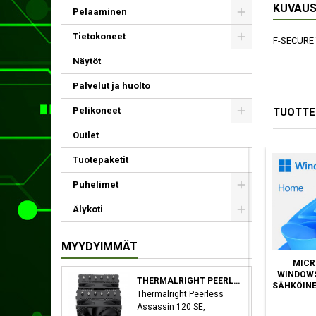
KUVAU
Pelaaminen
Tietokoneet
F-SECURE T
Näytöt
Palvelut ja huolto
Pelikoneet
TUOTTE
Outlet
Tuotepaketit
Puhelimet
Älykoti
MYYDYIMMÄT
F-SECURE FREEDOME
F-SECURE INTERNET
MICR
1Y 5D ALL DEVICES
SECURITY (1 YEAR 1
WINDOWS
THERMALRIGHT PEERLESS ASSASSIN 120 SE SUORITIN JÄÄHDYTYSLEVY/JÄÄHDYTIN 12 CM MUSTA
DEVICE) FULL
SÄHKÖINE
Thermalright Peerless
LICENSE
Assassin 120 SE,