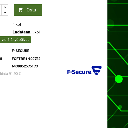
Osta

1
c
kpl
Ladataan...
a
kpl
rvio 1-2 työpäivää
:
F-SECURE
i:
FCFTBR1N007E2
6430052575173
 hinta 91,90 €