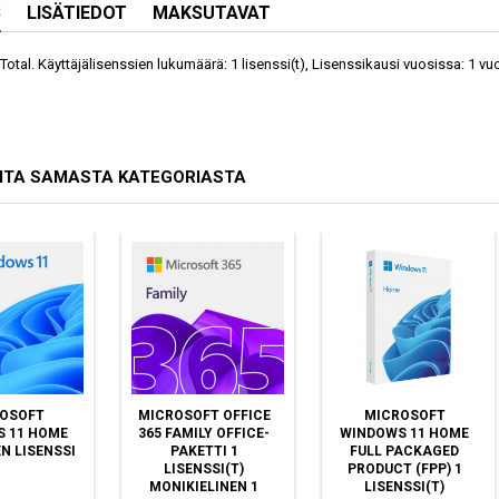
S
LISÄTIEDOT
MAKSUTAVAT
otal. Käyttäjälisenssien lukumäärä: 1 lisenssi(t), Lisenssikausi vuosissa: 1 v
ITA SAMASTA KATEGORIASTA
OSOFT
MICROSOFT OFFICE
MICROSOFT
 11 HOME
365 FAMILY OFFICE-
WINDOWS 11 HOME
N LISENSSI
PAKETTI 1
FULL PACKAGED
LISENSSI(T)
PRODUCT (FPP) 1
MONIKIELINEN 1
LISENSSI(T)