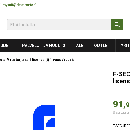
:
myynti@datatronic.fi

UDET
PALVELUT JA HUOLTO
ALE
OUTLET
YRIT
al Virustorjunta 1 lisenssi(t) 1 vuosi/vuosia
F-SEC
lisens
91,
9
Sisältää al
F-SECURE T