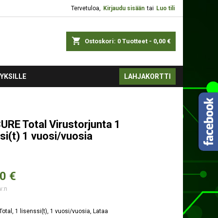
Tervetuloa,
Kirjaudu sisään
tai
Luo tili
shopping_cart
Ostoskori:
0
Tuotteet - 0,00 €
YKSILLE
LAHJAKORTTI
URE Total Virustorjunta 1
si(t) 1 vuosi/vuosia
0 €
v:n
otal, 1 lisenssi(t), 1 vuosi/vuosia, Lataa