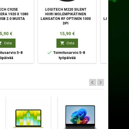
ECH C925E
LOGITECH M220 SILENT
LOGITECH M
RA 1920 X 1080
HIIRI MOLEMPIKÄTINEN
HIIRI OIK
USB 2.0 MUSTA
LANGATON RF OPTINEN 1000
LANGATON RF
DPI
OPTINEN 
inta
Hinta
Hin
5,90 €
15,90 €
66,



Osta
Osta


tusarvio 5-8
Toimitusarvio 5-8
Toimitu
öpäivää
työpäivää
työpä