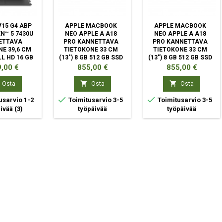
15 G4 ABP
APPLE MACBOOK
APPLE MACBOOK
N™ 5 7430U
NEO APPLE A A18
NEO APPLE A A18
ETTAVA
PRO KANNETTAVA
PRO KANNETTAVA
E 39,6 CM
TIETOKONE 33 CM
TIETOKONE 33 CM
ULL HD 16 GB
(13") 8 GB 512 GB SSD
(13") 8 GB 512 GB SSD
AM 512 GB
WI-FI 6E (802.11AX)
WI-FI 6E (802.11AX)
ta
Hinta
Hinta
,00 €
855,00 €
855,00 €
I-FI 6
MACOS TAHOE
MACOS TAHOE
INDIGO
HOPEA


Osta
Osta
Osta


usarvio 1-2
Toimitusarvio 3-5
Toimitusarvio 3-5
äivää
(3)
työpäivää
työpäivää