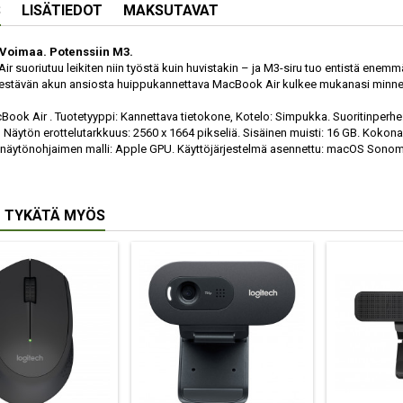
S
LISÄTIEDOT
MAKSUTAVAT
 Voimaa. Potenssiin M3.
r suoriutuu leikiten niin työstä kuin huvistakin – ja M3-siru tuo entistä en
kestävän akun ansiosta huippu­kannettava MacBook Air kulkee mukanasi minne vai
ook Air . Tuotetyyppi: Kannettava tietokone, Kotelo: Simpukka. Suoritinperhe:
, Näytön erottelutarkkuus: 2560 x 1664 pikseliä. Sisäinen muisti: 16 GB. Kokon
 näytönohjaimen malli: Apple GPU. Käyttöjärjestelmä asennettu: macOS Sonoma
 TYKÄTÄ MYÖS