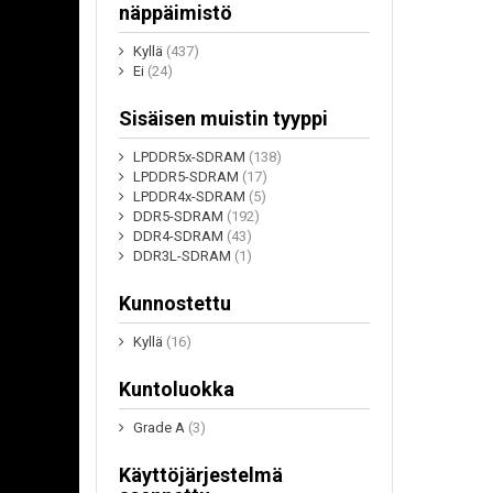
näppäimistö
Kyllä
(437)
Ei
(24)
Sisäisen muistin tyyppi
LPDDR5x-SDRAM
(138)
LPDDR5-SDRAM
(17)
LPDDR4x-SDRAM
(5)
DDR5-SDRAM
(192)
DDR4-SDRAM
(43)
DDR3L-SDRAM
(1)
Kunnostettu
Kyllä
(16)
Kuntoluokka
Grade A
(3)
Käyttöjärjestelmä