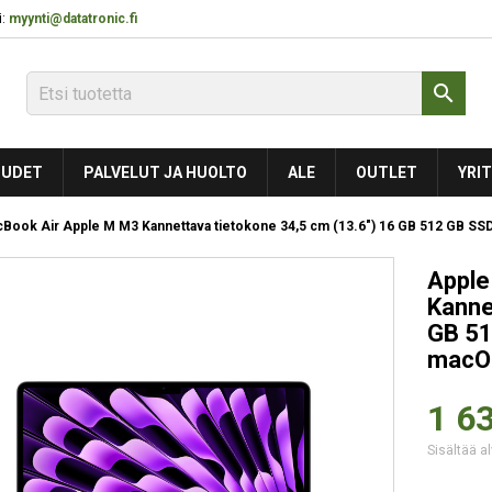
:
myynti@datatronic.fi

UDET
PALVELUT JA HUOLTO
ALE
OUTLET
YRIT
Book Air Apple M M3 Kannettava tietokone 34,5 cm (13.6") 16 GB 512 GB SS
Apple
Kanne
GB 51
macO
1 63
Sisältää al