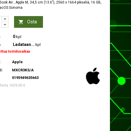
ook Air , Apple M, 34,5 cm (13.6"), 2560 x 1664 pikseliä, 16 GB,
macOS Sonoma
Osta

0
c
kpl
Ladataan...
a
kpl
ettua toimitusaikaa
:
Apple
i:
MXCR3KS/A
0195949635663
 hinta 1639,00 €