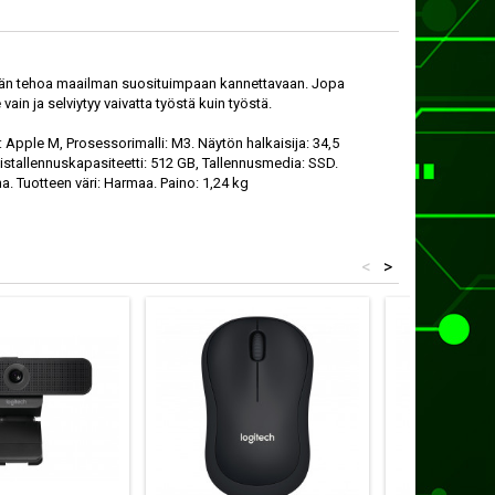
emmän tehoa maailman suosituim­paan kannettavaan. Jopa
n ja selviytyy vaivatta työstä kuin työstä.
 Apple M, Prosessorimalli: M3. Näytön halkaisija: 34,5
aistallennuskapasiteetti: 512 GB, Tallennusmedia: SSD.
. Tuotteen väri: Harmaa. Paino: 1,24 kg
<
>