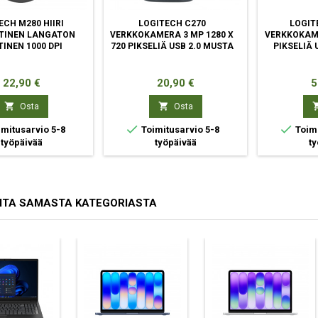
ECH M280 HIIRI
LOGITECH C270
LOGIT
TINEN LANGATON
VERKKOKAMERA 3 MP 1280 X
VERKKOKAME
TINEN 1000 DPI
720 PIKSELIÄ USB 2.0 MUSTA
PIKSELIÄ 
Hinta
Hinta
H
22,90 €
20,90 €
5


Osta
Osta


mitusarvio 5-8
Toimitusarvio 5-8
Toimi
työpäivää
työpäivää
ty
ITA SAMASTA KATEGORIASTA