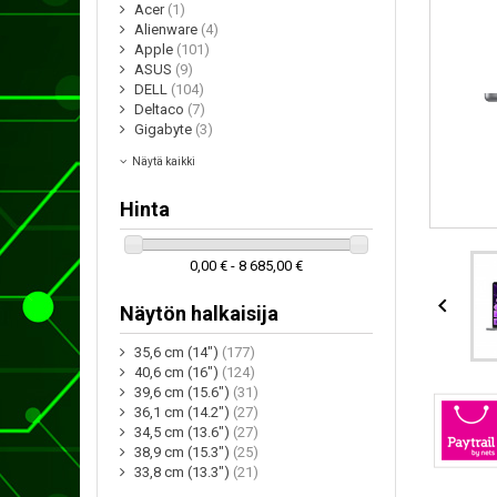
Acer
(1)
Alienware
(4)
Apple
(101)
ASUS
(9)
DELL
(104)
Deltaco
(7)
Gigabyte
(3)
Näytä kaikki
Hinta
0,00 € - 8 685,00 €

Näytön halkaisija
35,6 cm (14")
(177)
40,6 cm (16")
(124)
39,6 cm (15.6")
(31)
36,1 cm (14.2")
(27)
34,5 cm (13.6")
(27)
38,9 cm (15.3")
(25)
33,8 cm (13.3")
(21)