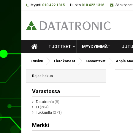
Myynti
010 422 1315
Huolto
010 422 1316
Sähköposti
TUOTTEET
MYYDYIMMÄT
UUTU
Etusivu
Tietokoneet
Kannettavat
Apple Mac
Rajaa hakua
Varastossa
Datatronic
(8)
Ei
(264)
Tukkurilla
(271)
Merkki