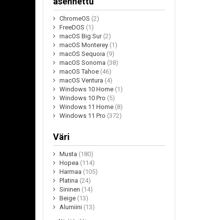
asennettu
ChromeOS
(2)
FreeDOS
(1)
macOS Big Sur
(2)
macOS Monterey
(1)
macOS Sequoia
(9)
macOS Sonoma
(38)
macOS Tahoe
(46)
macOS Ventura
(4)
Windows 10 Home
(1)
Windows 10 Pro
(5)
Windows 11 Home
(8)
Windows 11 Pro
(372)
Väri
Musta
(180)
Hopea
(114)
Harmaa
(105)
Platina
(24)
Sininen
(14)
Beige
(13)
Alumiini
(13)