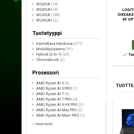
WQXGA
(18)
WQXGA+
(4)
LOGIT
OIKEAKÄ
WUXGA
(188)
RF OP
WUXGA+
(2)
Tuotetyyppi
Kannettava tietokone
(371)
Mobiilityöasema
(91)

Hybridi (2-in-1)
(20)
Toi
Chromebook
(2)
Prosessori
AMD Ryzen AI 5
(6)
TUOTTE
AMD Ryzen AI 5 PRO
(1)
AMD Ryzen AI 7
(6)
AMD Ryzen AI 7 PRO
(4)
AMD Ryzen AI 9 HX PRO
(3)
AMD Ryzen AI Max PRO
(2)
AMD Ryzen AI Max+ PRO
(1)
Näytä kaikki