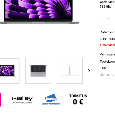
Apple MacB
512 GB, 
Datatroni
Tukkureill
Ei vahvist
Valmistaja
Tuotekood
EAN:

Alin 30 pv