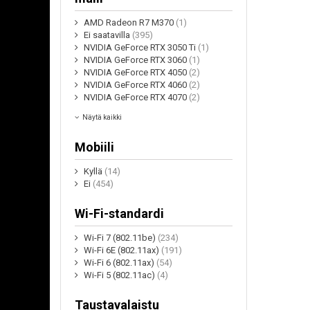
AMD Radeon R7 M370
(1)
Ei saatavilla
(395)
NVIDIA GeForce RTX 3050 Ti
(1)
NVIDIA GeForce RTX 3060
(1)
NVIDIA GeForce RTX 4050
(2)
NVIDIA GeForce RTX 4060
(2)
NVIDIA GeForce RTX 4070
(2)
Näytä kaikki
Mobiili
Kyllä
(14)
Ei
(454)
Wi-Fi-standardi
Wi-Fi 7 (802.11be)
(234)
Wi-Fi 6E (802.11ax)
(191)
Wi-Fi 6 (802.11ax)
(54)
Wi-Fi 5 (802.11ac)
(4)
Taustavalaistu