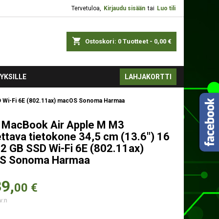
Tervetuloa,
Kirjaudu sisään
tai
Luo tili
shopping_cart
Ostoskori:
0
Tuotteet - 0,00 €
YKSILLE
LAHJAKORTTI
D Wi-Fi 6E (802.11ax) macOS Sonoma Harmaa
 MacBook Air Apple M M3
ttava tietokone 34,5 cm (13.6") 16
2 GB SSD Wi-Fi 6E (802.11ax)
S Sonoma Harmaa
9,
00 €
v:n