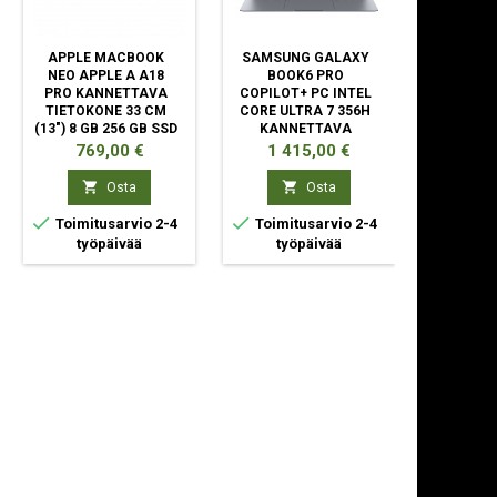
APPLE MACBOOK
SAMSUNG GALAXY
APPLE
NEO APPLE A A18
BOOK6 PRO
PRO APPL
PRO KANNETTAVA
COPILOT+ PC INTEL
KANN
TIETOKONE 33 CM
CORE ULTRA 7 356H
TIETOKO
(13") 8 GB 256 GB SSD
KANNETTAVA
(16.2")
WI-FI 6E (802.11AX)
TIETOKONE 35,6 CM
SSD 
Hinta
Hinta
Hint
769,00 €
1 415,00 €
3 9
MACOS TAHOE LIME
(14")
(802.1
KOSKETUSNÄYTTÖ
TAHO


Osta
Osta
WQXGA+ 32 GB



Toimitusarvio 2-4
Toimitusarvio 2-4
Toimit
työpäivää
työpäivää
ty