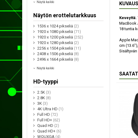
Näytä kaikki
KUVAU
Näytön erottelutarkkuus
Keveyttä.
MacBook Ai
1536 x 1024 pikseliä
(2)
18 tuntia 
1920 x 1080 pikseliä
(71)
1920 x 1200 pikseliä
(252)
Apple MacB
1920 x 1280 pikseliä
(2)
cm (13.6")
2256 x 1504 pikseliä
(11)
Sisältyvän
2408 x 1506 pikseliä
(8)
2496 x 1664 pikseliä
(8)
Näytä kaikki
SAATAT
HD-tyyppi
2.5K
(3)
2.8K
(8)
3K
(3)
4K Ultra HD
(1)
Full HD
(72)
Full HD+
(62)
Quad HD
(2)
Quad HD+
(6)
WQUXGA
(4)