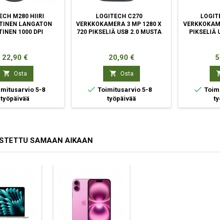
ECH M280 HIIRI
LOGITECH C270
LOGIT
TINEN LANGATON
VERKKOKAMERA 3 MP 1280 X
VERKKOKAME
TINEN 1000 DPI
720 PIKSELIÄ USB 2.0 MUSTA
PIKSELIÄ 
Hinta
Hinta
H
22,90 €
20,90 €
5


Osta
Osta


mitusarvio 5-8
Toimitusarvio 5-8
Toimi
työpäivää
työpäivää
ty
OSTETTU SAMAAN AIKAAN