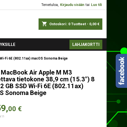
Tervetuloa,
Kirjaudu sisään
tai
Luo tili
shopping_cart
Ostoskori:
0
Tuotteet - 0,00 €
YKSILLE
LAHJAKORTTI
 Wi-Fi 6E (802.11ax) macOS Sonoma Beige
 MacBook Air Apple M M3
ttava tietokone 38,9 cm (15.3") 8
2 GB SSD Wi-Fi 6E (802.11ax)
S Sonoma Beige
9,
00 €
v:n