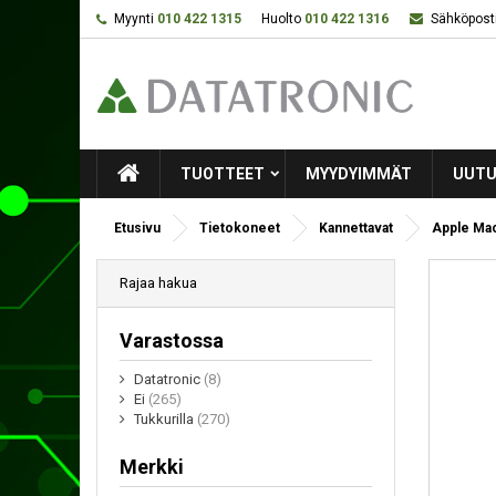
Myynti
010 422 1315
Huolto
010 422 1316
Sähköposti
TUOTTEET
MYYDYIMMÄT
UUTU
Etusivu
Tietokoneet
Kannettavat
Apple Mac
Rajaa hakua
Varastossa
Datatronic
(8)
Ei
(265)
Tukkurilla
(270)
Merkki