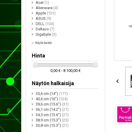
Acer
(1)
Alienware
(4)
Apple
(101)
ASUS
(9)
DELL
(104)
Deltaco
(7)
Gigabyte
(3)
Näytä kaikki
Hinta
0,00 € - 8 100,00 €

Näytön halkaisija
35,6 cm (14")
(177)
40,6 cm (16")
(124)
39,6 cm (15.6")
(31)
36,1 cm (14.2")
(27)
34,5 cm (13.6")
(27)
38,9 cm (15.3")
(25)
33,8 cm (13.3")
(21)