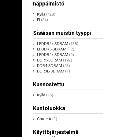
näppäimistö
Kyllä
(428)
Ei
(24)
Sisäisen muistin tyyppi
LPDDR5x-SDRAM
(138)
LPDDR5-SDRAM
(17)
LPDDR4x-SDRAM
(5)
DDR5-SDRAM
(192)
DDR4-SDRAM
(43)
DDR3L-SDRAM
(1)
Kunnostettu
Kyllä
(16)
Kuntoluokka
Grade A
(3)
Käyttöjärjestelmä