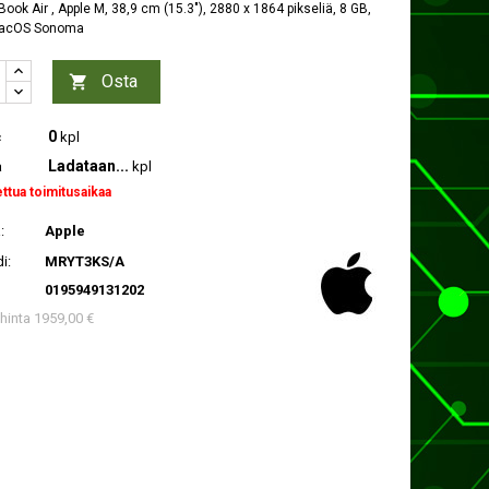
ook Air , Apple M, 38,9 cm (15.3"), 2880 x 1864 pikseliä, 8 GB,
macOS Sonoma
Osta

0
c
kpl
Ladataan...
a
kpl
ettua toimitusaikaa
:
Apple
i:
MRYT3KS/A
0195949131202
 hinta 1959,00 €