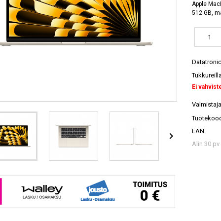
Apple MacB
512 GB, 
Datatroni
Tukkureill
Ei vahvist
Valmistaja
Tuotekood
EAN:

Alin 30 pv