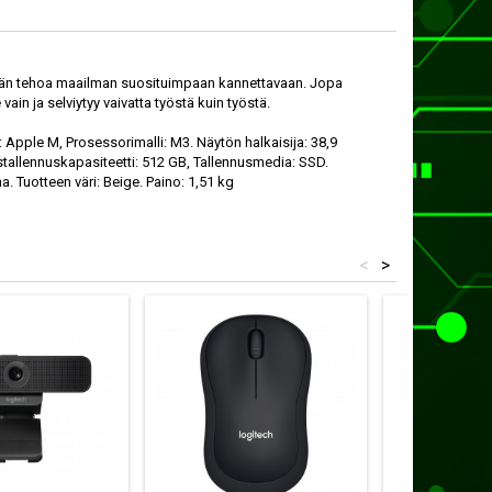
emmän tehoa maailman suosituim­paan kannettavaan. Jopa
n ja selviytyy vaivatta työstä kuin työstä.
 Apple M, Prosessorimalli: M3. Näytön halkaisija: 38,9
istallennuskapasiteetti: 512 GB, Tallennusmedia: SSD.
 Tuotteen väri: Beige. Paino: 1,51 kg
<
>