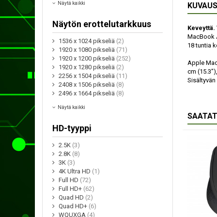
Näytä kaikki
KUVAU
Näytön erottelutarkkuus
Keveyttä.
MacBook Ai
1536 x 1024 pikseliä
(2)
18 tuntia 
1920 x 1080 pikseliä
(71)
1920 x 1200 pikseliä
(252)
Apple MacB
1920 x 1280 pikseliä
(2)
cm (15.3")
2256 x 1504 pikseliä
(11)
Sisältyvän
2408 x 1506 pikseliä
(8)
2496 x 1664 pikseliä
(8)
Näytä kaikki
SAATAT
HD-tyyppi
2.5K
(3)
2.8K
(8)
3K
(3)
4K Ultra HD
(1)
Full HD
(72)
Full HD+
(62)
Quad HD
(2)
Quad HD+
(6)
WQUXGA
(4)