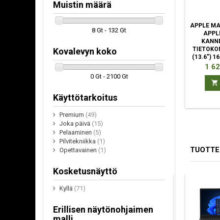
Muistin määrä
APPLE MA
8 Gt - 132 Gt
APPL
KANN
TIETOKON
Kovalevyn koko
(13.6") 1
SSD W
Hint
1 62
(802.11
0 Gt - 2100 Gt
SONOM

Käyttötarkoitus
Premium
(49)
Joka päivä
(15)
Pelaaminen
(5)
Pilvitekniikka
(1)
TUOTTE
Opettavainen
(1)
Kosketusnäyttö
Kyllä
(71)
Erillisen näytönohjaimen
malli