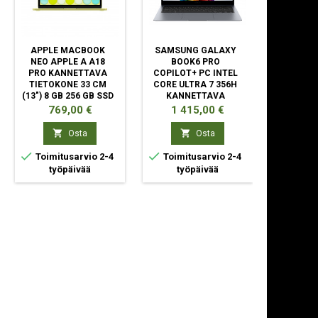
APPLE MACBOOK
SAMSUNG GALAXY
DELL P
NEO APPLE A A18
BOOK6 PRO
PB16250
PRO KANNETTAVA
COPILOT+ PC INTEL
5 120U 
TIETOKONE 33 CM
CORE ULTRA 7 356H
TIETOKO
(13") 8 GB 256 GB SSD
KANNETTAVA
(16") FU
WI-FI 6E (802.11AX)
TIETOKONE 35,6 CM
DDR5-SD
Hinta
Hinta
Hint
769,00 €
1 415,00 €
1 5
MACOS TAHOE LIME
(14")
SSD 
KOSKETUSNÄYTTÖ


Osta
Osta
WQXGA+ 32 GB


Toimitusarvio 2-4
Toimitusarvio 2-4
työpäivää
työpäivää