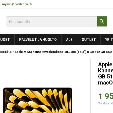
:
myynti@datatronic.fi

UDET
PALVELUT JA HUOLTO
ALE
OUTLET
YRIT
Book Air Apple M M3 Kannettava tietokone 38,9 cm (15.3") 8 GB 512 GB SSD
Apple
Kanne
GB 51
macO
1 95
Sisältää al