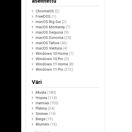
asennettu
ChromeOS
(2)
FreeDOS
(1)
macOS Big Sur
(2)
macOS Monterey
(1)
macOS Sequoia
(9)
macOS Sonoma
(29)
macOS Tahoe
(46)
macOS Ventura
(4)
Windows 10 Home
(1)
Windows 10 Pro
(5)
Windows 11 Home
(8)
Windows 11 Pro
(372)
Väri
Musta
(180)
Hopea
(114)
Harmaa
(105)
Platina
(24)
Sininen
(14)
Beige
(13)
Alumiini
(13)