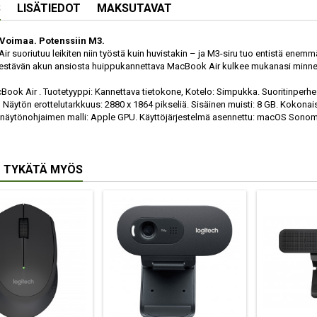
S
LISÄTIEDOT
MAKSUTAVAT
 Voimaa. Potenssiin M3.
r suoriutuu leikiten niin työstä kuin huvistakin – ja M3-siru tuo entistä en
kestävän akun ansiosta huippu­kannettava MacBook Air kulkee mukanasi minne vai
ook Air . Tuotetyyppi: Kannettava tietokone, Kotelo: Simpukka. Suoritinperhe:
, Näytön erottelutarkkuus: 2880 x 1864 pikseliä. Sisäinen muisti: 8 GB. Kokona
 näytönohjaimen malli: Apple GPU. Käyttöjärjestelmä asennettu: macOS Sonoma.
 TYKÄTÄ MYÖS