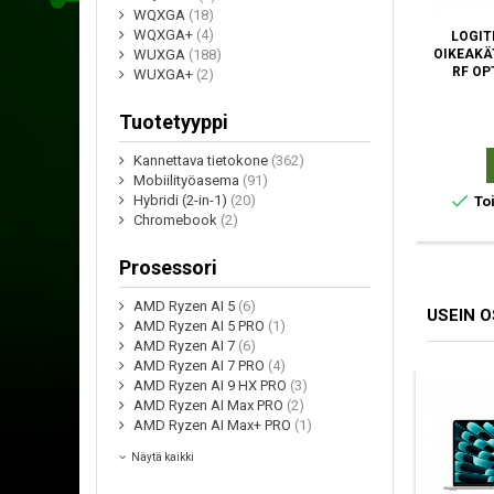
WQXGA
(18)
WQXGA+
(4)
LOGIT
OIKEAKÄ
WUXGA
(188)
RF OP
WUXGA+
(2)
Tuotetyyppi
Kannettava tietokone
(362)
Mobiilityöasema
(91)

Hybridi (2-in-1)
(20)
Toi
Chromebook
(2)
Prosessori
AMD Ryzen AI 5
(6)
USEIN 
AMD Ryzen AI 5 PRO
(1)
AMD Ryzen AI 7
(6)
AMD Ryzen AI 7 PRO
(4)
AMD Ryzen AI 9 HX PRO
(3)
AMD Ryzen AI Max PRO
(2)
AMD Ryzen AI Max+ PRO
(1)
Näytä kaikki