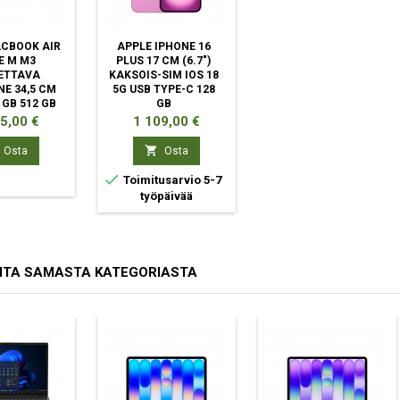
CBOOK AIR
APPLE IPHONE 16
E M M3
PLUS 17 CM (6.7")
ETTAVA
KAKSOIS-SIM IOS 18
E 34,5 CM
5G USB TYPE-C 128
6 GB 512 GB
GB
I-FI 6E
VAALEANPUNAINEN
a
Hinta
5,00 €
1 109,00 €
AX) MACOS
A HOPEA

Osta
Osta

Toimitusarvio 5-7
työpäivää
ITA SAMASTA KATEGORIASTA