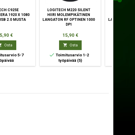
ECH C925E
LOGITECH M220 SILENT
LOGITECH M
RA 1920 X 1080
HIIRI MOLEMPIKÄTINEN
HIIRI OIK
USB 2.0 MUSTA
LANGATON RF OPTINEN 1000
LANGATON RF
DPI
OPTINEN 
inta
Hinta
Hin
5,90 €
15,90 €
66,



Osta
Osta


tusarvio 5-7
Toimitusarvio 1-2
Toimitu
öpäivää
työpäivää
(5)
työpä