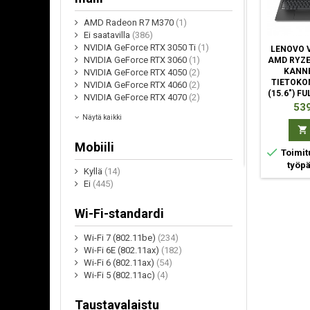
AMD Radeon R7 M370
(1)
Ei saatavilla
(386)
NVIDIA GeForce RTX 3050 Ti
(1)
APPLE MACBOOK
DELL PRO 15
LENOVO V
NVIDIA GeForce RTX 3060
(1)
PRO APPLE M M5
ESSENTIAL PV15250
AMD RYZE
KANNETTAVA
INTEL® CORE™ I5 I5-
KANN
NVIDIA GeForce RTX 4050
(2)
TIETOKONE 36,1 CM
1334U KANNETTAVA
TIETOKON
NVIDIA GeForce RTX 4060
(2)
(14.2") 16 GB 1 TB
TIETOKONE 39,6 CM
(15.6") F
NVIDIA GeForce RTX 4070
(2)
SSD WI-FI 6E
(15.6") FULL HD 16 GB
DDR4-SDR
Hinta
Hinta
Hin
2 165,00 €
815,00 €
539
(802.11AX) MACOS
DDR5-SDRAM 512 GB
SSD W
Näytä kaikki
TAHOE MUSTA
SSD



Osta
Osta
Mobiili


Toimitusarvio 2-4
Toimit
työpäivää
työp
Kyllä
(14)
Ei
(445)
Wi-Fi-standardi
Wi-Fi 7 (802.11be)
(234)
Wi-Fi 6E (802.11ax)
(182)
Wi-Fi 6 (802.11ax)
(54)
Wi-Fi 5 (802.11ac)
(4)
Taustavalaistu