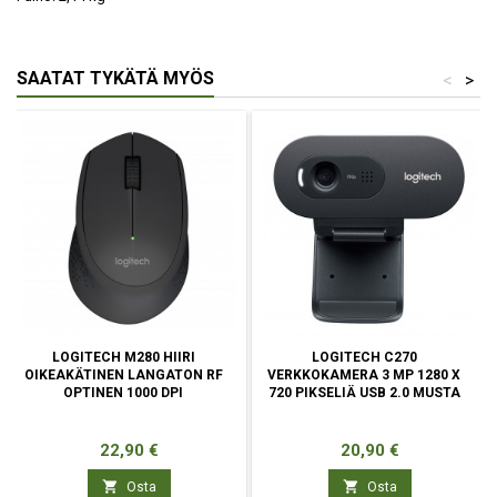
SAATAT TYKÄTÄ MYÖS
<
>
LOGITECH M280 HIIRI
LOGITECH C270
OIKEAKÄTINEN LANGATON RF
VERKKOKAMERA 3 MP 1280 X
OPTINEN 1000 DPI
720 PIKSELIÄ USB 2.0 MUSTA
Hinta
Hinta
22,90 €
20,90 €


Osta
Osta