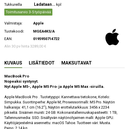
Ladataan...
Tukkureilla
kpl
Toimitusarvio 3-5 työpäivää
Valmistaja:
Apple
Tuotekoodi:
MGEA4KS/A
EAN:
0195950714722
Alin 30 pv hinta 3289,00 €
KUVAUS
LISÄTIEDOT
MAKSUTAVAT
MacBook Pro
Nopeaksi syntynyt.
Nyt Apple M5-, Apple M5 Pro‑ ja Apple M5 Max ‑siruilla.
Apple MacBook Pro . Tuotetyyppi: Kannettava tietokone, Kotelo:
Simpukka. Suoritinperhe: Apple M, Prosessorimalli: M5 Pro. Näytön
halkaisija: 41,1 cm (16.2"), Näytön erottelutarkkuus: 3456 x 2234
pikseliä. Sisäinen muisti: 24 GB. Kokonaistallennuskapasiteetti: 1 TB,
Tallennusmedia: SSD. Sisältyvän näytönohjaimen malli: Apple GPU.
Käyttöjärjestelmä asennettu: macOS Tahoe. Tuotteen väri: Musta.
Paino: 2,14 kg