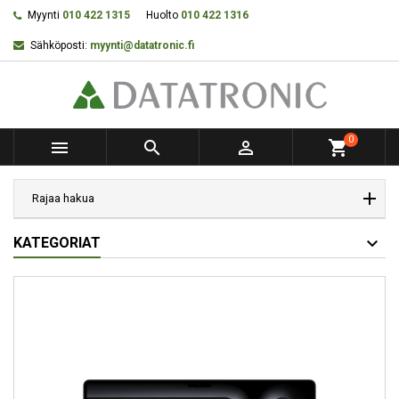
Myynti
010 422 1315
Huolto
010 422 1316
Sähköposti:
myynti@datatronic.fi
0



shopping_cart
Rajaa hakua
KATEGORIAT