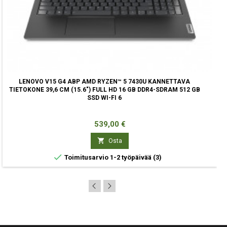
LENOVO V15 G4 ABP AMD RYZEN™ 5 7430U KANNETTAVA
TIETOKONE 39,6 CM (15.6") FULL HD 16 GB DDR4-SDRAM 512 GB
SSD WI-FI 6
Hinta
539,00 €

Osta

Toimitusarvio 1-2 työpäivää
(3)