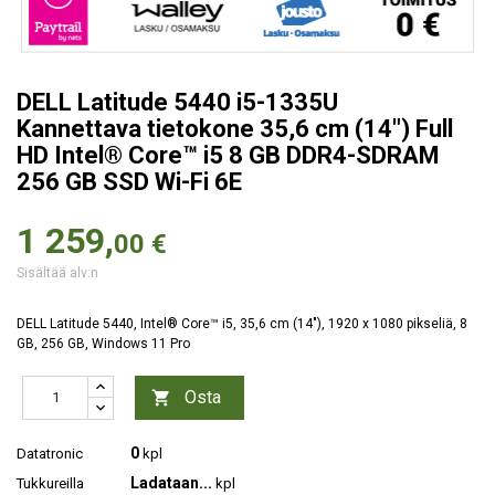
DELL Latitude 5440 i5-1335U
Kannettava tietokone 35,6 cm (14") Full
HD Intel® Core™ i5 8 GB DDR4-SDRAM
256 GB SSD Wi-Fi 6E
1 259,
00 €
Sisältää alv:n
DELL Latitude 5440, Intel® Core™ i5, 35,6 cm (14"), 1920 x 1080 pikseliä, 8
GB, 256 GB, Windows 11 Pro
Osta

0
Datatronic
kpl
Ladataan...
Tukkureilla
kpl