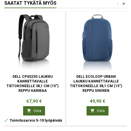
SAATAT TYKÄTÄ MYÖS
<
>
DELL CP4523G LAUKKU
DELL ECOLOOP URBAN
KANNETTAVALLE
LAUKKU KANNETTAVALLE
TIETOKONEELLE 38,1 CM (15")
TIETOKONEELLE 38,1 CM (15")
REPPU HARMAA
REPPU SININEN
Hinta
Hinta
67,90 €
49,90 €


Osta
Osta

Toimitusarvio 5-10 työpäivää