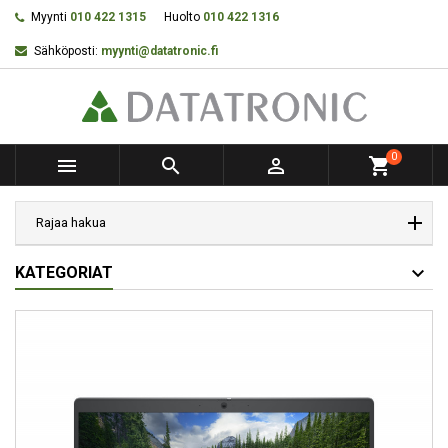
Myynti
010 422 1315
Huolto
010 422 1316
Sähköposti:
myynti@datatronic.fi
0



shopping_cart
Rajaa hakua
KATEGORIAT