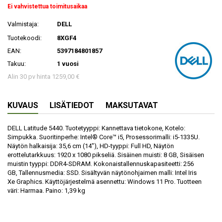
Ei vahvistettua toimitusaikaa
Valmistaja:
DELL
Tuotekoodi:
8XGF4
EAN:
5397184801857
Takuu:
1 vuosi
Alin 30 pv hinta 1259,00 €
KUVAUS
LISÄTIEDOT
MAKSUTAVAT
DELL Latitude 5440. Tuotetyyppi: Kannettava tietokone, Kotelo:
Simpukka. Suoritinperhe: Intel® Core™ i5, Prosessorimalli: i5-1335U.
Näytön halkaisija: 35,6 cm (14"), HD-tyyppi: Full HD, Näytön
erottelutarkkuus: 1920 x 1080 pikseliä. Sisäinen muisti: 8 GB, Sisäisen
muistin tyyppi: DDR4-SDRAM. Kokonaistallennuskapasiteetti: 256
GB, Tallennusmedia: SSD. Sisältyvän näytönohjaimen malli: Intel Iris
Xe Graphics. Käyttöjärjestelmä asennettu: Windows 11 Pro. Tuotteen
väri: Harmaa. Paino: 1,39 kg