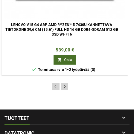
LENOVO V15 G4 ABP AMD RYZEN™ 5 7430U KANNETTAVA
TIETOKONE 39,6 CM (15.6") FULL HD 16 GB DDR4-SDRAM 512 GB
SSD WI-FI 6
Hinta
539,00 €

Osta

Toimitusarvio 1-2 työpäivää
(3)

TUOTTEET

DATATRONIC