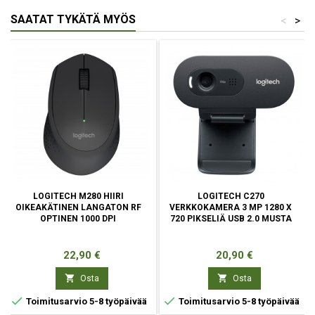
SAATAT TYKÄTÄ MYÖS
<
>
LOGITECH M280 HIIRI
LOGITECH C270
OIKEAKÄTINEN LANGATON RF
VERKKOKAMERA 3 MP 1280 X
OPTINEN 1000 DPI
720 PIKSELIÄ USB 2.0 MUSTA
Hinta
Hinta
22,90 €
20,90 €


Osta
Osta


Toimitusarvio 5-8 työpäivää
Toimitusarvio 5-8 työpäivää