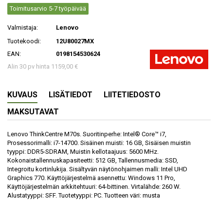
Toimitusarvio 5-7 työpäivää
Valmistaja:
Lenovo
Tuotekoodi:
12U80027MX
EAN:
0198154530624
Alin 30 pv hinta 1159,00 €
KUVAUS
LISÄTIEDOT
LIITETIEDOSTO
MAKSUTAVAT
Lenovo ThinkCentre M70s. Suoritinperhe: Intel® Core™ i7,
Prosessorimalli: i7-14700. Sisäinen muisti: 16 GB, Sisäisen muistin
tyyppi: DDR5-SDRAM, Muistin kellotaajuus: 5600 MHz.
Kokonaistallennuskapasiteetti: 512 GB, Tallennusmedia: SSD,
Integroitu kortinlukija. Sisältyvän näytönohjaimen malli: Intel UHD
Graphics 770. Käyttöjärjestelmä asennettu: Windows 11 Pro,
Käyttöjärjestelmän arkkitehtuuri: 64-bittinen. Virtalähde: 260 W.
Alustatyyppi: SFF. Tuotetyyppi: PC. Tuotteen väri: musta