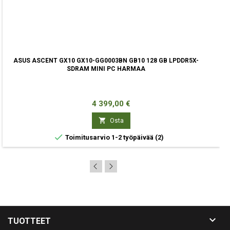
ASUS ASCENT GX10 GX10-GG0003BN GB10 128 GB LPDDR5X-
SDRAM MINI PC HARMAA
Hinta
4 399,00 €

Osta

Toimitusarvio 1-2 työpäivää
(2)

TUOTTEET