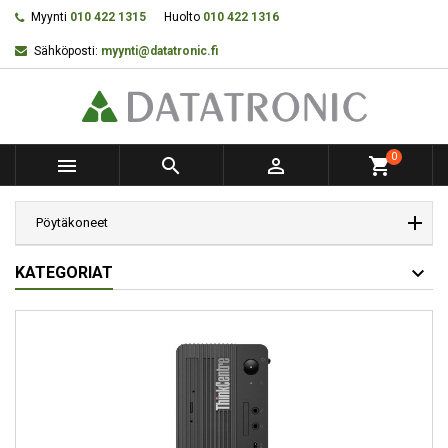
Myynti
010 422 1315
Huolto
010 422 1316
Sähköposti:
myynti@datatronic.fi
0



shopping_cart
Pöytäkoneet
KATEGORIAT