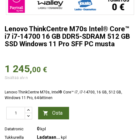
Lenovo ThinkCentre M70s Intel® Core™
i7 i7-14700 16 GB DDR5-SDRAM 512 GB
SSD Windows 11 Pro SFF PC musta
1 245,
00 €
Sisältää alv:n
Lenovo ThinkCentre M70s, Intel® Core™ i7, i7-14700, 16 GB, 512 GB,
Windows 11 Pro, 64-bittinen
Osta

0
Datatronic
kpl
Ladataan...
Tukkureilla
kpl