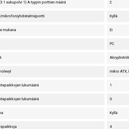
(3.1 sukupolvi 1) A-tyypin porttien määrä
2
/mikrofoniyhdistelmäportti
Kyllä
de mukana
Ei
PC
i
Akryylinitri
molevyt
mikro ATX, 
laitepaikkojen lukumäärä
1
laitepaikkojen lukumäärä
0
na
Kyllä
uspaikkoja
4