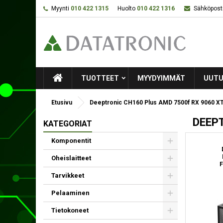
Myynti
010 422 1315
Huolto
010 422 1316
Sähköposti
TUOTTEET
MYYDYIMMÄT
UUTU
Etusivu
Deeptronic CH160 Plus AMD 7500f RX 9060 X
DEEPT
KATEGORIAT
Komponentit
Oheislaitteet
F
Tarvikkeet
Pelaaminen
Tietokoneet