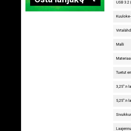
USB 3.2 
Kuuloke-
Virtaläh
Malli
Materiaal
Tuetut e
3,25":n 
5,25":n 
Sivuikku
Laajenn