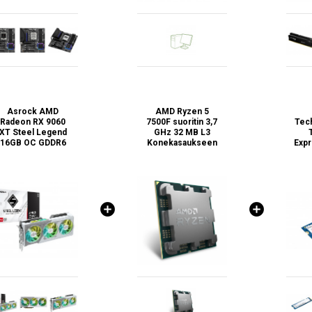
Asrock AMD
AMD Ryzen 5
Radeon RX 9060
7500F suoritin 3,7
Tec
XT Steel Legend
GHz 32 MB L3
16GB OC GDDR6
Konekasaukseen
Exp