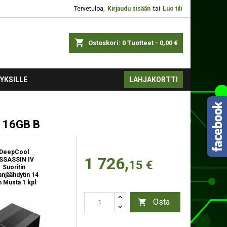
Tervetuloa,
Kirjaudu sisään
tai
Luo tili
shopping_cart
Ostoskori:
0
Tuotteet - 0,00 €
YKSILLE
LAHJAKORTTI
 16GB B
DeepCool
1 726,
SSASSIN IV
15 €
Suoritin
anjäähdytin 14
 Musta 1 kpl
Osta
