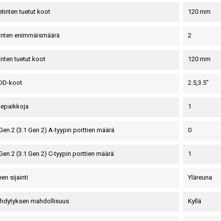
tinten tuetut koot
120 mm
tinten enimmäismäärä
2
inten tuetut koot
120 mm
HDD-koot
2.5,3.5"
itepaikkoja
1
Gen 2 (3.1 Gen 2) A-tyypin porttien määrä
0
Gen 2 (3.1 Gen 2) C-tyypin porttien määrä
1
een sijainti
Yläreuna
hdytyksen mahdollisuus
Kyllä