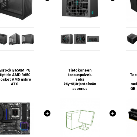
Asrock B650M PG
Tietokoneen
Riptide AMD B650
kasauspalvelu
Tec
ocket AM5 mikro
sekä
ATX
käyttöjärjestelmän
mui
asennus
GB 