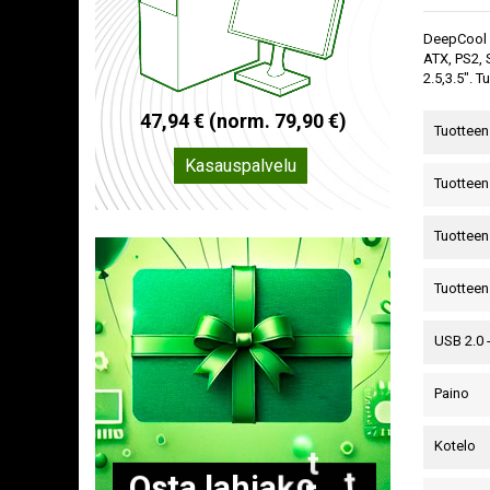
DeepCool CH
ATX, PS2, 
2.5,3.5". 
4
7
,
9
4
€
(
n
o
r
m
.
7
9
,
9
0
€
)
Tuotteen 
Kasauspalvelu
Tuotteen
Tuotteen
Tuotteen
USB 2.0 
Paino
Kotelo
O
s
t
a
l
a
h
j
a
k
o
r
t
t
i