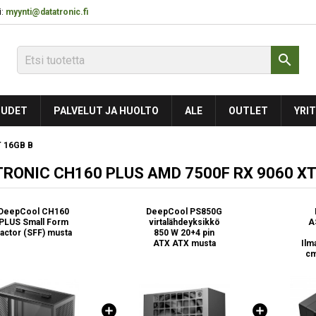
:
myynti@datatronic.fi

UDET
PALVELUT JA HUOLTO
ALE
OUTLET
YRIT
T 16GB B
RONIC CH160 PLUS AMD 7500F RX 9060 XT
DeepCool CH160
DeepCool PS850G
PLUS Small Form
virtalähdeyksikkö
A
actor (SFF) musta
850 W 20+4 pin
ATX ATX musta
Ilm
cm