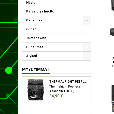
Näytöt
Palvelut ja huolto
Pelikoneet
Outlet
Tuotepaketit
Puhelimet
Älykoti
S
MYYDYIMMÄT
THERMALRIGHT PEERLESS ASSASSIN 120 SE SUORITIN JÄÄHDYTYSLEVY/JÄÄHDYTIN 12 CM MUSTA
Thermalright Peerless
Assassin 120 SE,
Hinta
34,90 €
Jäähdytyslevy/jäähdytin,
12 cm, 66,17 cfm, Musta