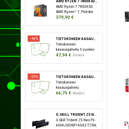
AMD RYZEN 7 7800X3D SUORITIN 4,2 GHZ 96 MB L3 LAATIKKO
AMD Ryzen 7 7800X3D,
AMD Ryzen™ 7, Pistoke
Hinta
379,90 €
AM5, 5 nm, AMD,
7800X3D, 4,2 GHz
−40%
TIETOKONEEN KASAUSPALVELU
Tietokoneen
kasauspalvelu 3 vuoden
Hinta
Normaali
47,94 €
takuu XMP/EXPO
79,90 €
Aktivointi Bios-Päivitys
hinta
−25%
TIETOKONEEN KASAUSPALVELU SEKÄ KÄYTTÖJÄRJESTELMÄN ASENNUS
Tietokoneen
kasauspalvelu
Hinta
Normaali
66,75 €
Käyttöjärjestelmän
89,00 €
asennus (Windows)
hinta
Ajureiden asennus 3
vuoden takuu XMP/EXPO
Aktivointi Bios-Päivitys
G.SKILL TRIDENT Z5 NEO F5-6000J3038F16GX2-TZ5N MUISTIMODUULI 32 GB 2 X 16 GB DDR5 6000 MHZ
G.Skill Trident Z5 Neo F5-
6000J3038F16GX2-TZ5N,