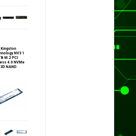
Kingston
hnology NV3 1
TB M.2 PCI
ress 4.0 NVMe
3D NAND