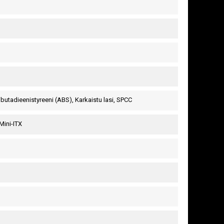
ilibutadieenistyreeni (ABS), Karkaistu lasi, SPCC
Mini-ITX