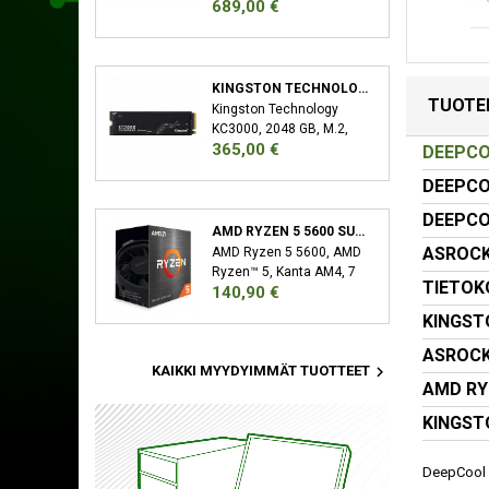
Hinta
689,00 €
32 GB, 2 x 16 GB, DDR5,
6000 MHz, 288-pin DIMM
KINGSTON TECHNOLOGY KC3000 M.2 2048 GB PCI EXPRESS 4.0 3D TLC NVME
TUOTE
Kingston Technology
KC3000, 2048 GB, M.2,
Hinta
365,00 €
7000 MB/s
DEEPCO
DEEPCO
DEEPCO
AMD RYZEN 5 5600 SUORITIN 3,5 GHZ 32 MB L3 LAATIKKO
ASROCK
AMD Ryzen 5 5600, AMD
Ryzen™ 5, Kanta AM4, 7
TIETOK
Hinta
140,90 €
nm, AMD, 3,5 GHz, 4,4
GHz
KINGST
ASROCK

KAIKKI MYYDYIMMÄT TUOTTEET
AMD RY
KINGST
DeepCool C