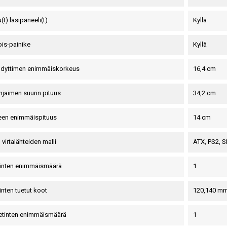
(t) lasipaneeli(t)
Kyllä
ois-painike
Kyllä
hdyttimen enimmäiskorkeus
16,4 cm
jaimen suurin pituus
34,2 cm
teen enimmäispituus
14 cm
 virtalähteiden malli
ATX, PS2, S
tinten enimmäismäärä
1
inten tuetut koot
120,140 m
etinten enimmäismäärä
1