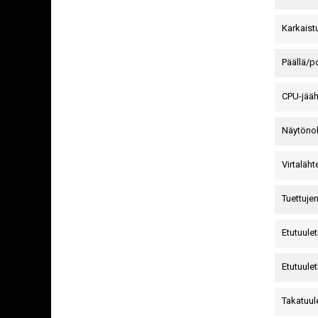
Karkaistu
Päällä/p
CPU-jää
Näytönoh
Virtaläh
Tuettujen
Etutuule
Etutuulet
Takatuul