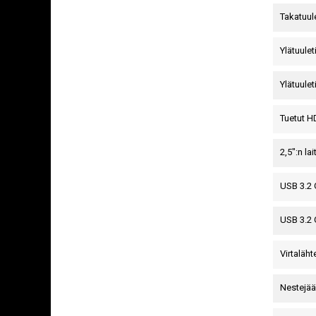
Takatuule
Ylätuule
Ylätuulet
Tuetut 
2,5":n la
USB 3.2 
USB 3.2 
Virtaläht
Nestejää