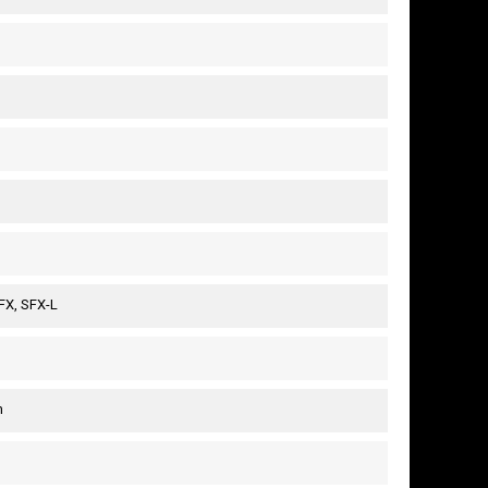
FX, SFX-L
m