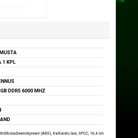
 MUSTA
 1 KPL
ENNUS
 GB DDR5 6000 MHZ
N
NAND
iilibutadieenistyreeni (ABS), Karkaistu lasi, SPCC, 16,4 cm