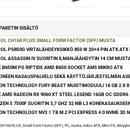
PAKETIN SISÄLTÖ
OL CH160 PLUS SMALL FORM FACTOR (SFF) MUSTA
OL PS850G VIRTALÄHDEYKSIKKÖ 850 W 20+4 PIN ATX ATX
OL ASSASSIN IV SUORITIN ILMANJÄÄHDYTIN 14 CM MUSTA
 B650M PG RIPTIDE AMD B650 SOCKET AM5 MIKRO ATX
ONEEN KASAUSPALVELU SEKÄ KÄYTTÖJÄRJESTELMÄN AS
ON TECHNOLOGY FURY BEAST MUISTIMODUULI 16 GB 2 X 8
 AMD RADEON RX 9060 XT STEEL LEGEND 16GB OC GDDR6
ZEN 5 7500F SUORITIN 3,7 GHZ 32 MB L3 KONEKASAUKSEE
ON TECHNOLOGY NV3 1 TB M.2 PCI EXPRESS 4.0 NVME 3D 
H160 PLUS, Small Form Factor (SFF), PC, musta, mikro ATX, Mini-ITX, Akryylinitr