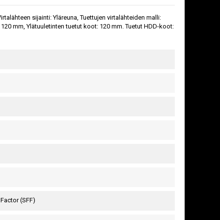
alähteen sijainti: Yläreuna, Tuettujen virtalähteiden malli:
: 120 mm, Ylätuuletinten tuetut koot: 120 mm. Tuetut HDD-koot:
Factor (SFF)