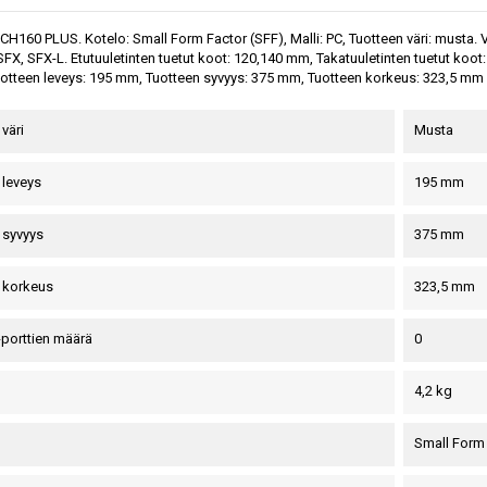
160 PLUS. Kotelo: Small Form Factor (SFF), Malli: PC, Tuotteen väri: musta. Virt
SFX, SFX-L. Etutuuletinten tuetut koot: 120,140 mm, Takatuuletinten tuetut koot
Tuotteen leveys: 195 mm, Tuotteen syvyys: 375 mm, Tuotteen korkeus: 323,5 mm
väri
Musta
 leveys
195 mm
 syvyys
375 mm
 korkeus
323,5 mm
-porttien määrä
0
4,2 kg
Small Form 