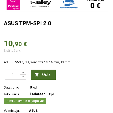
ASUS TPM-SPI 2.0
10,
90 €
Sisältää alv:n
ASUS TPM-SPI, SPI, Windows 10, 16 mm, 13 mm
Osta

0
Datatronic
kpl
Ladataan...
Tukkureilla
kpl
Toimitusarvio 5-8 työpäivää
Valmistaja:
ASUS