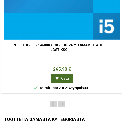
INTEL CORE I5-14600K SUORITIN 24 MB SMART CACHE
LAATIKKO
Hinta
265,90 €

Osta

Toimitusarvio 2-4 työpäivää
TUOTTEITA SAMASTA KATEGORIASTA