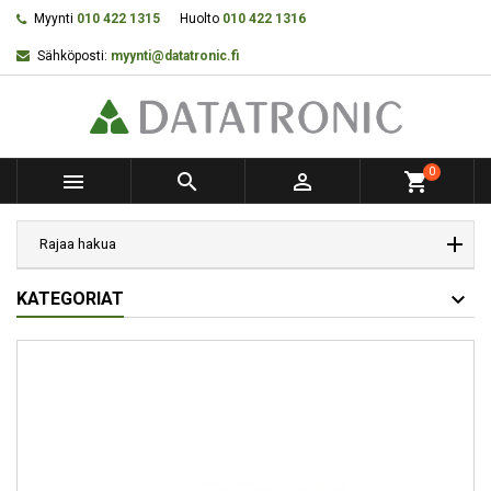
Myynti
010 422 1315
Huolto
010 422 1316
Sähköposti:
myynti@datatronic.fi
0



shopping_cart
Rajaa hakua
KATEGORIAT