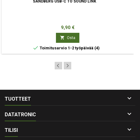
SANDBERG USB-C TO SOUND LINK
Hinta
9,90 €

Osta

Toimitusarvio 1-2 työpäivää
(4)

TUOTTEET

DATATRONIC

TILISI