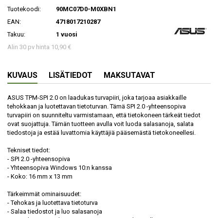
Tuotekoodi:
90MC07D0-M0XBN1
EAN:
4718017210287
Takuu:
1 vuosi
Alin 30 pv hinta 10,90 €
KUVAUS
LISÄTIEDOT
MAKSUTAVAT
ASUS TPM-SPI 2.0 on laadukas turvapiiri, joka tarjoaa asiakkaille
tehokkaan ja luotettavan tietoturvan. Tämä SPI 2.0 -yhteensopiva
turvapiiri on suunniteltu varmistamaan, että tietokoneen tärkeät tiedot
ovat suojattuja. Tämän tuotteen avulla voit luoda salasanoja, salata
tiedostoja ja estää luvattomia käyttäjiä pääsemästä tietokoneellesi.
Tekniset tiedot:
- SPI 2.0 -yhteensopiva
- Yhteensopiva Windows 10:n kanssa
- Koko: 16 mm x 13 mm
Tärkeimmät ominaisuudet:
- Tehokas ja luotettava tietoturva
- Salaa tiedostot ja luo salasanoja