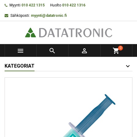
Myynti
010 422 1315
Huolto
010 422 1316
Sähköposti:
myynti@datatronic.fi
0



shopping_cart
KATEGORIAT