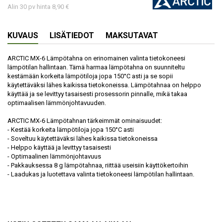
Alin 30 pv hinta 8,90 €
KUVAUS
LISÄTIEDOT
MAKSUTAVAT
ARCTIC MX-6 Lämpötahna on erinomainen valinta tietokoneesi
lämpötilan hallintaan. Tämä harmaa lämpötahna on suunniteltu
kestämään korkeita lämpötiloja jopa 150°C asti ja se sopii
käytettäväksi lähes kaikissa tietokoneissa. Lämpötahnaa on helppo
käyttää ja se levittyy tasaisesti prosessorin pinnalle, mikä takaa
optimaalisen lämmönjohtavuuden.
ARCTIC MX-6 Lämpötahnan tärkeimmät ominaisuudet:
- Kestää korkeita lämpötiloja jopa 150°C asti
- Soveltuu käytettäväksi lähes kaikissa tietokoneissa
- Helppo käyttää ja levittyy tasaisesti
- Optimaalinen lämmönjohtavuus
- Pakkauksessa 8 g lämpötahnaa, riittää useisiin käyttökertoihin
- Laadukas ja luotettava valinta tietokoneesi lämpötilan hallintaan.