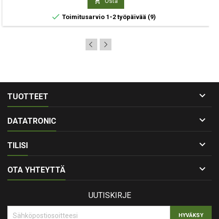

Osta

Toimitusarvio 1-2 työpäivää
(9)

TUOTTEET

DATATRONIC

TILISI

OTA YHTEYTTÄ
UUTISKIRJE