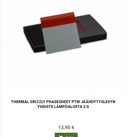
THERMAL GRIZZLY PHASESHEET PTM JÄÄHDYTYSLEVYN
YHDISTE LÄMPÖALUSTA 2 G
Hinta
13,90 €