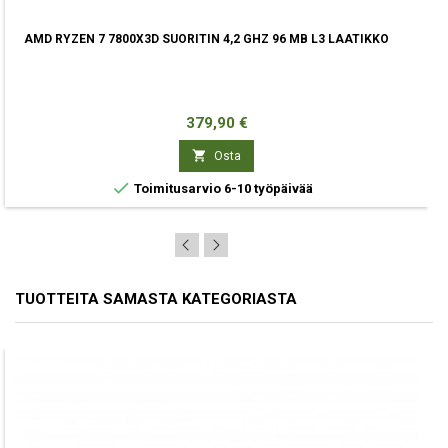
AMD RYZEN 7 7800X3D SUORITIN 4,2 GHZ 96 MB L3 LAATIKKO
Hinta
379,90 €

Osta

Toimitusarvio 6-10 työpäivää
TUOTTEITA SAMASTA KATEGORIASTA