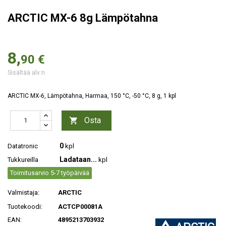
ARCTIC MX-6 8g Lämpötahna
8,
90 €
Sisältää alv:n
ARCTIC MX-6, Lämpötahna, Harmaa, 150 °C, -50 °C, 8 g, 1 kpl
Osta

0
Datatronic
kpl
Ladataan...
Tukkureilla
kpl
Toimitusarvio 5-7 työpäivää
Valmistaja:
ARCTIC
Tuotekoodi:
ACTCP00081A
EAN:
4895213703932