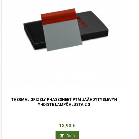
THERMAL GRIZZLY PHASESHEET PTM JÄÄHDYTYSLEVYN
YHDISTE LÄMPÖALUSTA 2 G
Hinta
13,90 €

Osta