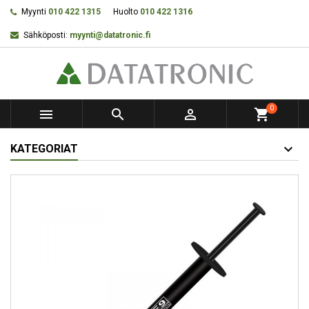
Myynti
010 422 1315
Huolto
010 422 1316
Sähköposti:
myynti@datatronic.fi
0



shopping_cart
KATEGORIAT