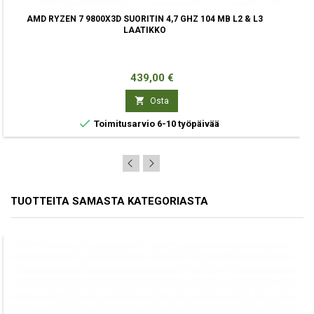
AMD RYZEN 7 9800X3D SUORITIN 4,7 GHZ 104 MB L2 & L3
LAATIKKO
Hinta
439,00 €

Osta

Toimitusarvio 6-10 työpäivää
TUOTTEITA SAMASTA KATEGORIASTA