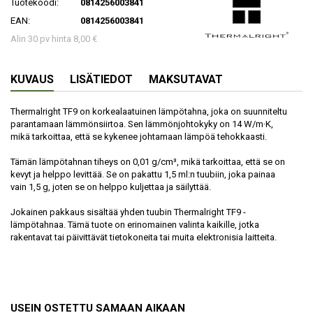
Tuotekoodi:
0814256003841
EAN:
0814256003841
Alin 30 pv hinta 8,00 €
KUVAUS
LISÄTIEDOT
MAKSUTAVAT
Thermalright TF9 on korkealaatuinen lämpötahna, joka on suunniteltu
parantamaan lämmönsiirtoa. Sen lämmönjohtokyky on 14 W/m·K,
mikä tarkoittaa, että se kykenee johtamaan lämpöä tehokkaasti.
Tämän lämpötahnan tiheys on 0,01 g/cm³, mikä tarkoittaa, että se on
kevyt ja helppo levittää. Se on pakattu 1,5 ml:n tuubiin, joka painaa
vain 1,5 g, joten se on helppo kuljettaa ja säilyttää.
Jokainen pakkaus sisältää yhden tuubin Thermalright TF9 -
lämpötahnaa. Tämä tuote on erinomainen valinta kaikille, jotka
rakentavat tai päivittävät tietokoneita tai muita elektronisia laitteita.
USEIN OSTETTU SAMAAN AIKAAN