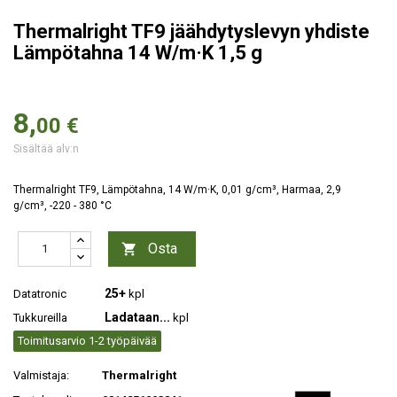
Thermalright TF9 jäähdytyslevyn yhdiste
Lämpötahna 14 W/m·K 1,5 g
8,
00 €
Sisältää alv:n
Thermalright TF9, Lämpötahna, 14 W/m·K, 0,01 g/cm³, Harmaa, 2,9
g/cm³, -220 - 380 °C
Osta

25+
Datatronic
kpl
Ladataan...
Tukkureilla
kpl
Toimitusarvio 1-2 työpäivää
Valmistaja:
Thermalright