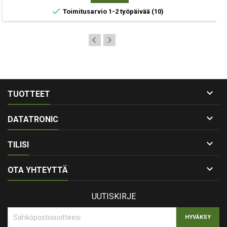

Toimitusarvio 1-2 työpäivää
(10)

TUOTTEET

DATATRONIC

TILISI

OTA YHTEYTTÄ
UUTISKIRJE