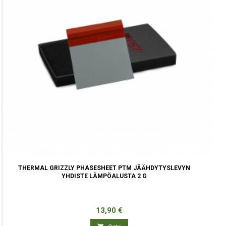
THERMAL GRIZZLY PHASESHEET PTM JÄÄHDYTYSLEVYN
YHDISTE LÄMPÖALUSTA 2 G
Hinta
13,90 €