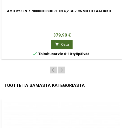
AMD RYZEN 7 7800X3D SUORITIN 4,2 GHZ 96 MB L3 LAATIKKO
Hinta
379,90 €

Osta

Toimitusarvio 6-10 työpäivää
TUOTTEITA SAMASTA KATEGORIASTA