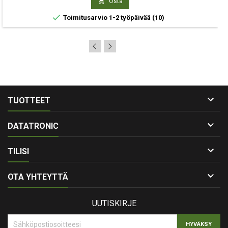

Osta

Toimitusarvio 1-2 työpäivää
(10)

TUOTTEET

DATATRONIC

TILISI

OTA YHTEYTTÄ
UUTISKIRJE