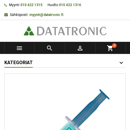
Myynti
010 422 1315
Huolto
010 422 1316
Sähköposti:
myynti@datatronic.fi
0



shopping_cart
KATEGORIAT