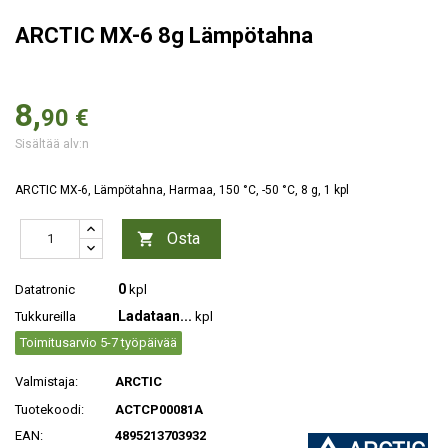
ARCTIC MX-6 8g Lämpötahna
8,
90 €
Sisältää alv:n
ARCTIC MX-6, Lämpötahna, Harmaa, 150 °C, -50 °C, 8 g, 1 kpl
Osta

0
Datatronic
kpl
Ladataan...
Tukkureilla
kpl
Toimitusarvio 5-7 työpäivää
Valmistaja:
ARCTIC
Tuotekoodi:
ACTCP00081A
EAN:
4895213703932