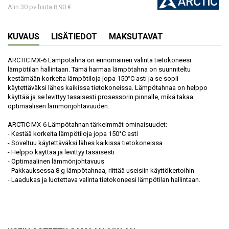
Alin 30 pv hinta 8,90 €
KUVAUS
LISÄTIEDOT
MAKSUTAVAT
ARCTIC MX-6 Lämpötahna on erinomainen valinta tietokoneesi
lämpötilan hallintaan. Tämä harmaa lämpötahna on suunniteltu
kestämään korkeita lämpötiloja jopa 150°C asti ja se sopii
käytettäväksi lähes kaikissa tietokoneissa. Lämpötahnaa on helppo
käyttää ja se levittyy tasaisesti prosessorin pinnalle, mikä takaa
optimaalisen lämmönjohtavuuden.
ARCTIC MX-6 Lämpötahnan tärkeimmät ominaisuudet:
- Kestää korkeita lämpötiloja jopa 150°C asti
- Soveltuu käytettäväksi lähes kaikissa tietokoneissa
- Helppo käyttää ja levittyy tasaisesti
- Optimaalinen lämmönjohtavuus
- Pakkauksessa 8 g lämpötahnaa, riittää useisiin käyttökertoihin
- Laadukas ja luotettava valinta tietokoneesi lämpötilan hallintaan.