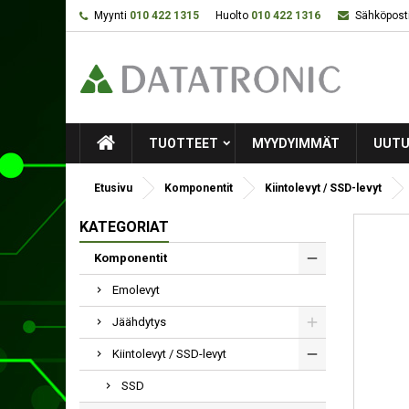
Myynti
010 422 1315
Huolto
010 422 1316
Sähköposti
TUOTTEET
MYYDYIMMÄT
UUTU
Etusivu
Komponentit
Kiintolevyt / SSD-levyt
KATEGORIAT
Komponentit
Emolevyt
Jäähdytys
Kiintolevyt / SSD-levyt
SSD