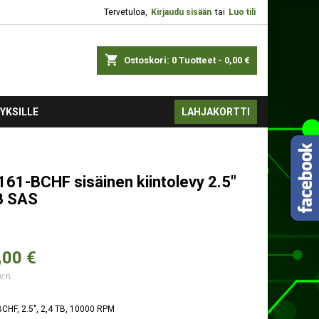
Tervetuloa,
Kirjaudu sisään
tai
Luo tili
shopping_cart
Ostoskori:
0
Tuotteet - 0,00 €
YKSILLE
LAHJAKORTTI
161-BCHF sisäinen kiintolevy 2.5"
B SAS
,
00 €
v:n
CHF, 2.5", 2,4 TB, 10000 RPM