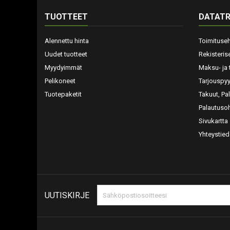
TUOTTEET
DATATR
Alennettu hinta
Toimituse
Uudet tuotteet
Rekisteris
Myydyimmät
Maksu- ja 
Pelikoneet
Tarjouspy
Tuotepaketit
Takuut, Pa
Palautusoh
Sivukartta
Yhteystied
UUTISKIRJE