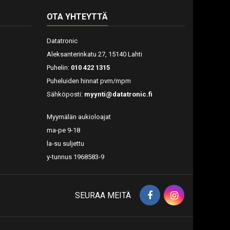
OTA YHTEYTTÄ
Datatronic
Aleksanterinkatu 27, 15140 Lahti
Puhelin:
010 422 1315
Puheluiden hinnat pvm/mpm
Sähköposti:
myynti@datatronic.fi
Myymälän aukioloajat
ma-pe 9-18
la-su suljettu
y-tunnus 1968583-9
SEURAA MEITÄ