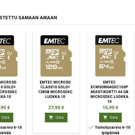
OSTETTU SAMAAN AIKAAN
MICROSD
EMTEC MICROSD
EMTEC
0 GOLD+
CLASS10 GOLD+
ECMSDM64GXC10SP
ICROSDXC
128GB MICROSDXC
MUISTIKORTTI 64 GB
KA 10
LUOKKA 10
MICROSDXC LUOKKA
10
ta
Hinta
Hinta
,90 €
27,90 €
15,90 €


Osta
Osta
Osta

sarvio 6-10
Toimitusarvio 6-10
päivää
työpäivää