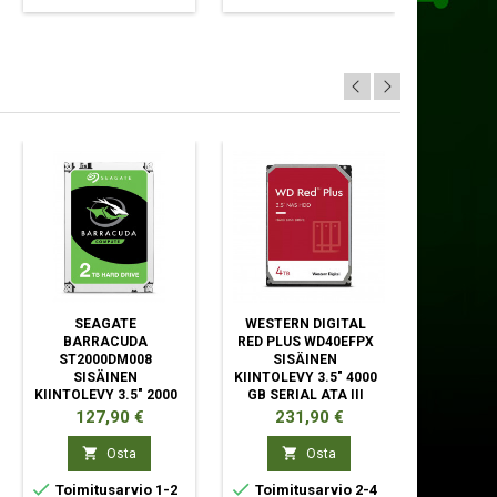
SEAGATE
WESTERN DIGITAL
WESTER
BARRACUDA
RED PLUS WD40EFPX
BLUE 
ST2000DM008
SISÄINEN
SIS
SISÄINEN
KIINTOLEVY 3.5" 4000
KIINTO
KIINTOLEVY 3.5" 2000
GB SERIAL ATA III
5400 RPM
GB SERIAL ATA III
AT
Hinta
Hinta
Hin
127,90 €
231,90 €
21


Osta
Osta



Toimitusarvio 1-2
Toimitusarvio 2-4
Toimit