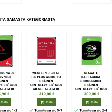
ITA SAMASTA KATEGORIASTA
 IRONWOLF
WESTERN DIGITAL
SEAGATE
0VN006
RED PLUS WD60EFPX
BARRACUDA
ÄINEN
SISÄINEN
ST8000DM004
Y 3.5" 4000
KIINTOLEVY 3.5" 6000
SISÄINEN
L ATA III
GB SERIAL ATA III
KIINTOLEVY 3.5" 8000
GB SERIAL ATA III
ta
Hinta
Hinta
,90 €
319,00 €
309,00 €


Osta
Osta
Osta


usarvio 1-2
Toimitusarvio 5-7
Toimitusarvio 2-4