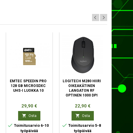
EMTEC SPEEDIN PRO
LOGITECH M280 HIIRI
LOGIT
128 GB MICROSDXC
OIKEAKÄTINEN
VERKKO
UHS-I LUOKKA 10
LANGATON RF
MP 12
OPTINEN 1000 DPI
PIKSEL
M
Hinta
Hinta
Hi
29,90 €
22,90 €
20


Osta
Osta



Toimitusarvio 6-10
Toimitusarvio 5-8
Toimit
työpäivää
työpäivää
ty