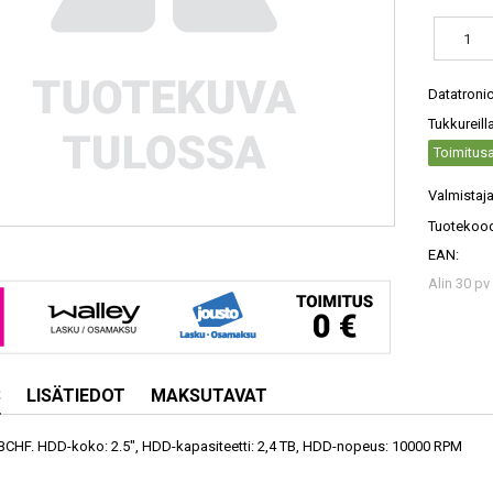
Datatroni
Tukkureill
Toimitusa
Valmistaja
Tuotekood
EAN:
Alin 30 pv
S
LISÄTIEDOT
MAKSUTAVAT
BCHF. HDD-koko: 2.5", HDD-kapasiteetti: 2,4 TB, HDD-nopeus: 10000 RPM