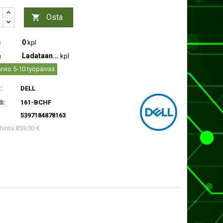
Osta

0
c
kpl
Ladataan...
a
kpl
rvio 5-10 työpäivää
:
DELL
i:
161-BCHF
5397184878163
 hinta 859,00 €