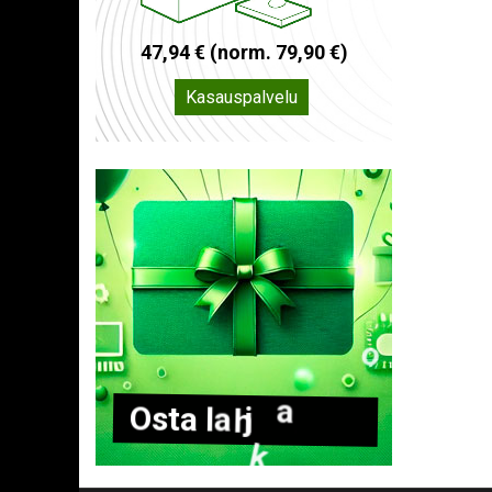
4
7
,
9
4
€
(
n
o
r
m
.
7
9
,
9
0
€
)
Kasauspalvelu
O
s
t
a
l
a
h
j
a
k
o
r
t
t
i