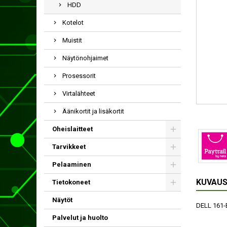
HDD
Kotelot
Muistit
Näytönohjaimet
Prosessorit
Virtalähteet
Äänikortit ja lisäkortit
Oheislaitteet
Tarvikkeet
Pelaaminen
KUVAU
Tietokoneet
Näytöt
DELL 161-
Palvelut ja huolto