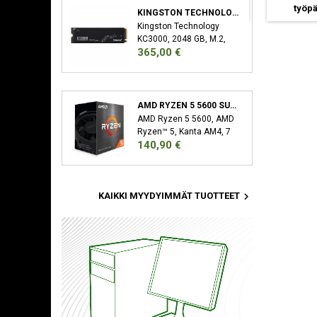
työpäivää
työpäivää
työp
KINGSTON TECHNOLOGY KC3000 M.2 2048 GB PCI EXPRESS 4.0 3D TLC NVME
Kingston Technology
KC3000, 2048 GB, M.2,
Hinta
365,00 €
7000 MB/s
AMD RYZEN 5 5600 SUORITIN 3,5 GHZ 32 MB L3 LAATIKKO
AMD Ryzen 5 5600, AMD
Ryzen™ 5, Kanta AM4, 7
Hinta
140,90 €
nm, AMD, 3,5 GHz, 4,4
GHz

KAIKKI MYYDYIMMÄT TUOTTEET