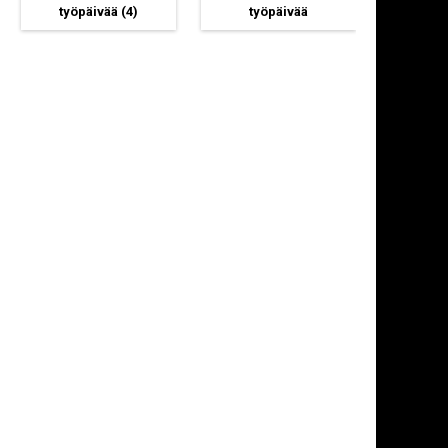
työpäivää
(4)
työpäivää
ty