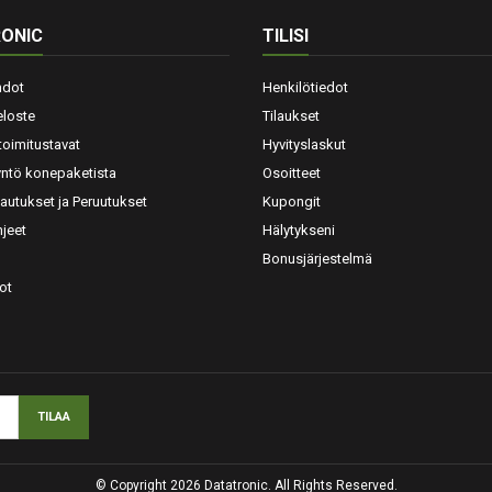
ONIC
TILISI
hdot
Henkilötiedot
eloste
Tilaukset
toimitustavat
Hyvityslaskut
yntö konepaketista
Osoitteet
lautukset ja Peruutukset
Kupongit
jeet
Hälytykseni
Bonusjärjestelmä
ot
© Copyright 2026 Datatronic. All Rights Reserved.