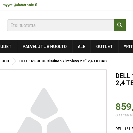
:
myynti@datatronic.fi

UDET
PALVELUT JA HUOLTO
ALE
OUTLET
YRIT
HDD
DELL 161-BCHF sisäinen kiintolevy 2.5" 2,4 TB SAS
DELL 
2,4 T
859
Sisältää al
DELL 161-B