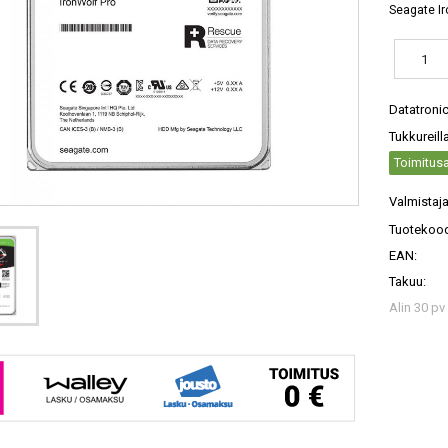
Seagate I
Datatroni
Tukkureill
Toimitusa
Valmistaja
Tuotekood
EAN:
Takuu:
Alin 30 pv