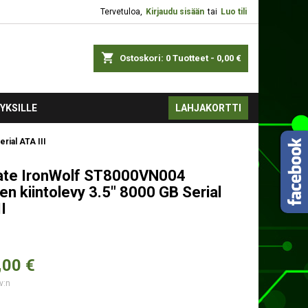
Tervetuloa,
Kirjaudu sisään
tai
Luo tili
shopping_cart
Ostoskori:
0
Tuotteet - 0,00 €
YKSILLE
LAHJAKORTTI
rial ATA III
te IronWolf ST8000VN004
en kiintolevy 3.5" 8000 GB Serial
I
,
00 €
v:n