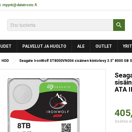
:
myynti@datatronic.fi

UDET
PALVELUT JA HUOLTO
ALE
OUTLET
YRIT
HDD
Seagate IronWolf ST8000VN004 sisäinen kiintolevy 3.5" 8000 GB Se
Seaga
sisäin
ATA II
405
Sisältää al