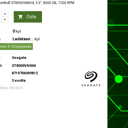
ronWolf ST8000VN004, 3.5", 8000 GB, 7200 RPM
Osta

0
c
kpl
Ladataan...
a
kpl
rvio 5-10 työpäivää
:
Seagate
i:
ST8000VN004
8719706009812
3 vuotta
 hinta 369,00 €