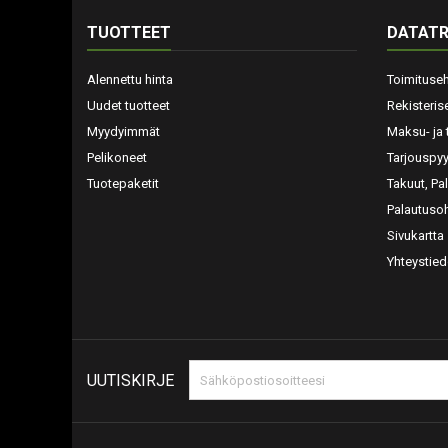
TUOTTEET
DATATR
Alennettu hinta
Toimituse
Uudet tuotteet
Rekisteris
Myydyimmät
Maksu- ja 
Pelikoneet
Tarjouspy
Tuotepaketit
Takuut, Pa
Palautusoh
Sivukartta
Yhteystied
UUTISKIRJE