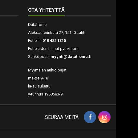
OTA YHTEYTTÄ
Datatronic
Aleksanterinkatu 27, 15140 Lahti
Puhelin:
010 422 1315
Puheluiden hinnat pvm/mpm
Sähköposti:
myynti@datatronic.fi
Myymälän aukioloajat
ma-pe 9-18
la-su suljettu
y-tunnus 1968583-9
SEURAA MEITÄ