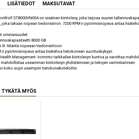
S
LISÄTIEDOT
MAKSUTAVAT
onWolf ST8000VN004 on sisäinen kiintolevy, joka tarjoaa suuren tallennuskap
ntää, joka takaan nopean tiedonsiirron. 7200 RPM:n pyörimisnopeus antaa lisäte
t ominaisuudet:
llennuskapasiteetti 8000 GB
A III -liitäntä nopeaan tiedonsiirtoon
:n pyörimisnopeus antaa lisätehoa tietokoneen suorituskykyyn
 Health Management -toiminto tarkkailee kiintolevyn kuntoa ja varoittaa mahdol
i mahdollistaa useamman kiintolevyn yhdistämisen ja tietojen varmistamisen
an koko sopii useimpiin tietokonekoteloihin.
 TYKÄTÄ MYÖS