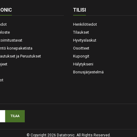
ONIC
TILISI
hdot
Henkilötiedot
eloste
Tilaukset
toimitustavat
Hyvityslaskut
yntö konepaketista
Osoitteet
lautukset ja Peruutukset
Kupongit
jeet
Hälytykseni
Bonusjärjestelmä
ot
© Copyright 2026 Datatronic. All Rights Reserved.