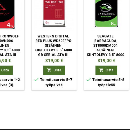
 IRONWOLF
WESTERN DIGITAL
SEAGATE
0VN006
RED PLUS WD60EFPX
BARRACUDA
ÄINEN
SISÄINEN
ST8000DM004
Y 3.5" 4000
KIINTOLEVY 3.5" 6000
SISÄINEN
L ATA III
GB SERIAL ATA III
KIINTOLEVY 3.5" 8000
GB SERIAL ATA III
ta
Hinta
Hinta
,90 €
319,00 €
319,00 €


Osta
Osta
Osta


usarvio 1-2
Toimitusarvio 5-7
Toimitusarvio 5-8
äivää
(3)
työpäivää
työpäivää