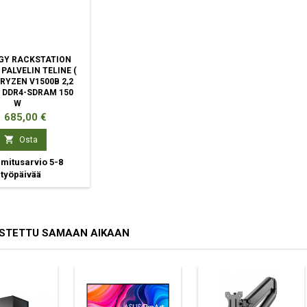
GY RACKSTATION
PALVELIN TELINE (
 RYZEN V1500B 2,2
B DDR4-SDRAM 150
W
inta
 685,00 €

Osta
mitusarvio 5-8
työpäivää
OSTETTU SAMAAN AIKAAN