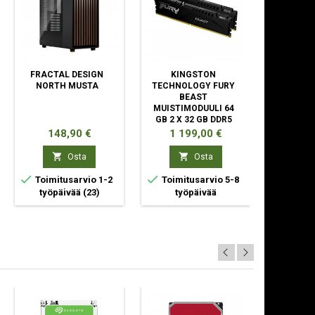
FRACTAL DESIGN
KINGSTON
MIC
NORTH MUSTA
TECHNOLOGY FURY
WINDOW
BEAST
SÄHKÖINE
MUISTIMODUULI 64
GB 2 X 32 GB DDR5
6000 MHZ
Hinta
Hinta
Hin
148,90 €
1 199,00 €
13


Osta
Osta



Toimitusarvio 1-2
Toimitusarvio 5-8
Toimit
työpäivää
(23)
työpäivää
työp