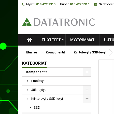
Myynti
010 422 1315
Huolto
010 422 1316
Sähköposti
TUOTTEET
MYYDYIMMÄT
UUTU
Etusivu
Komponentit
Kiintolevyt / SSD-levyt
KATEGORIAT
Komponentit
Emolevyt
Jäähdytys
Kiintolevyt / SSD-levyt
SSD