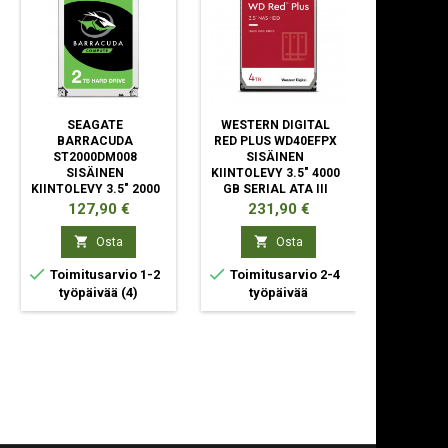
SEAGATE
WESTERN DIGITAL
WESTER
BARRACUDA
RED PLUS WD40EFPX
BLUE 
ST2000DM008
SISÄINEN
SIS
SISÄINEN
KIINTOLEVY 3.5" 4000
KIINTO
KIINTOLEVY 3.5" 2000
GB SERIAL ATA III
5400 RPM
GB SERIAL ATA III
AT
Hinta
Hinta
Hin
127,90 €
231,90 €
21


Osta
Osta



Toimitusarvio 1-2
Toimitusarvio 2-4
Toimit
työpäivää
(4)
työpäivää
ty