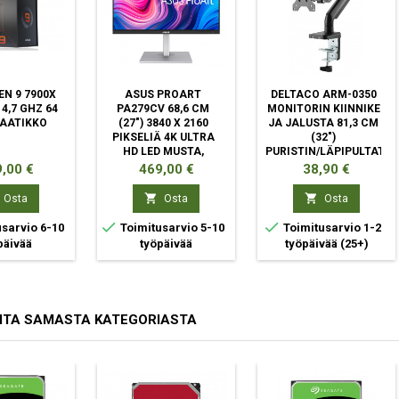
N 9 7900X
ASUS PROART
DELTACO ARM-0350
4,7 GHZ 64
PA279CV 68,6 CM
MONITORIN KIINNIKE
LAATIKKO
(27") 3840 X 2160
JA JALUSTA 81,3 CM
PIKSELIÄ 4K ULTRA
(32")
HD LED MUSTA,
PURISTIN/LÄPIPULTATTU
HOPEA
MUSTA
ta
Hinta
Hinta
,00 €
469,00 €
38,90 €


Osta
Osta
Osta


sarvio 6-10
Toimitusarvio 5-10
Toimitusarvio 1-2
päivää
työpäivää
työpäivää
(25+)
ITA SAMASTA KATEGORIASTA