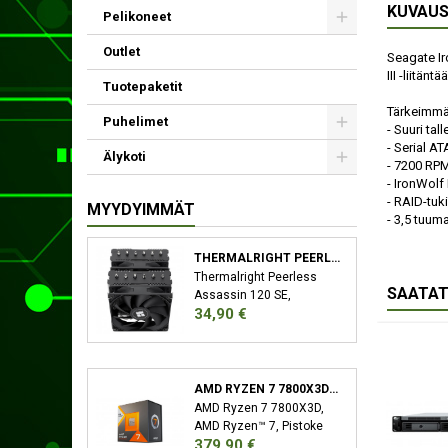
KUVAU
Pelikoneet
Outlet
Seagate Ir
III -liitä
Tuotepaketit
Tärkeimmä
Puhelimet
- Suuri ta
- Serial AT
Älykoti
- 7200 RPM
- IronWolf
- RAID-tuk
MYYDYIMMÄT
- 3,5 tuum
THERMALRIGHT PEERLESS ASSASSIN 120 SE SUORITIN JÄÄHDYTYSLEVY/JÄÄHDYTIN 12 CM MUSTA
Thermalright Peerless
SAATAT
Assassin 120 SE,
Hinta
34,90 €
Jäähdytyslevy/jäähdytin,
12 cm, 66,17 cfm, Musta
AMD RYZEN 7 7800X3D SUORITIN 4,2 GHZ 96 MB L3 LAATIKKO
AMD Ryzen 7 7800X3D,
AMD Ryzen™ 7, Pistoke
Hinta
379,90 €
AM5, 5 nm, AMD,