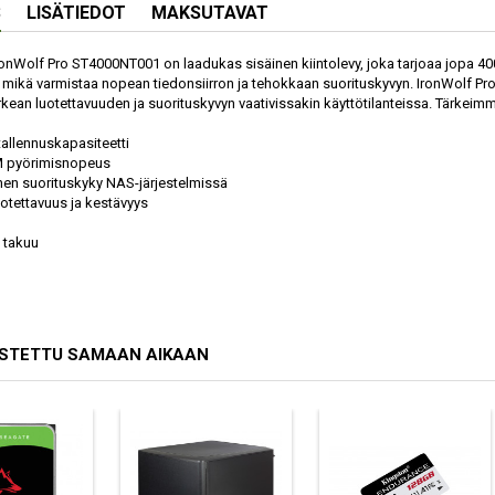
S
LISÄTIEDOT
MAKSUTAVAT
onWolf Pro ST4000NT001 on laadukas sisäinen kiintolevy, joka tarjoaa jopa 400
mikä varmistaa nopean tiedonsiirron ja tehokkaan suorituskyvyn. IronWolf Pro on
rkean luotettavuuden ja suorituskyvyn vaativissakin käyttötilanteissa. Tärkeim
tallennuskapasiteetti
M pyörimisnopeus
nen suorituskyky NAS-järjestelmissä
uotettavuus ja kestävyys
 takuu
OSTETTU SAMAAN AIKAAN