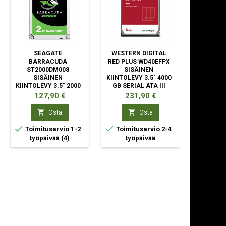
SEAGATE
WESTERN DIGITAL
WESTER
BARRACUDA
RED PLUS WD40EFPX
BLUE 
ST2000DM008
SISÄINEN
SIS
SISÄINEN
KIINTOLEVY 3.5" 4000
KIINTO
KIINTOLEVY 3.5" 2000
GB SERIAL ATA III
5400 RPM
GB SERIAL ATA III
AT
Hinta
Hinta
Hin
127,90 €
231,90 €
21


Osta
Osta



Toimitusarvio 1-2
Toimitusarvio 2-4
Toimit
työpäivää
(4)
työpäivää
ty