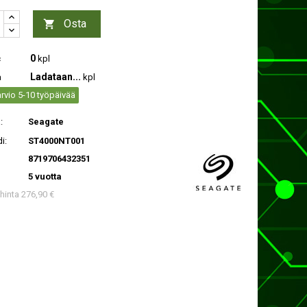
Osta

0
c
kpl
Ladataan...
a
kpl
rvio 5-10 työpäivää
:
Seagate
i:
ST4000NT001
8719706432351
5 vuotta
 hinta 276,90 €