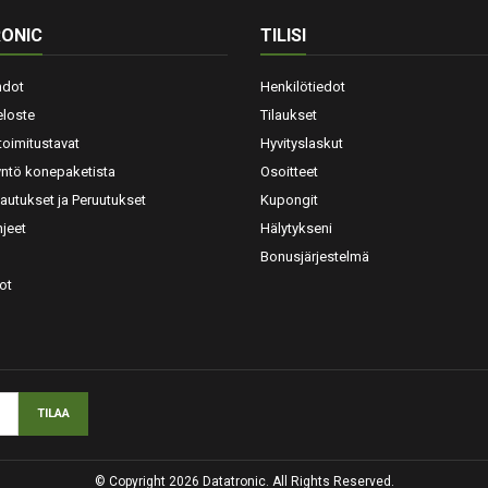
ONIC
TILISI
hdot
Henkilötiedot
eloste
Tilaukset
toimitustavat
Hyvityslaskut
yntö konepaketista
Osoitteet
lautukset ja Peruutukset
Kupongit
jeet
Hälytykseni
Bonusjärjestelmä
ot
© Copyright 2026 Datatronic. All Rights Reserved.