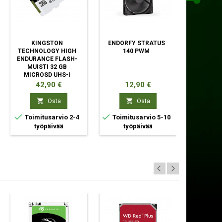
KINGSTON
ENDORFY STRATUS
ENDORF
TECHNOLOGY HIGH
140 PWM
120 P
ENDURANCE FLASH-
MUISTI 32 GB
MICROSD UHS-I
LUOKKA 10
Hinta
Hinta
Hinta
42,90 €
12,90 €
11,82


Osta
Osta



Toimitusarvio 2-4
Toimitusarvio 5-10
Toimit
työpäivää
työpäivää
työp