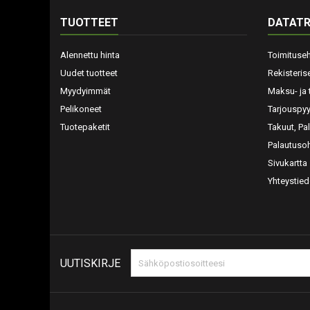
TUOTTEET
DATATR
Alennettu hinta
Toimituse
Uudet tuotteet
Rekisteris
Myydyimmät
Maksu- ja 
Pelikoneet
Tarjouspy
Tuotepaketit
Takuut, Pa
Palautusoh
Sivukartta
Yhteystied
UUTISKIRJE