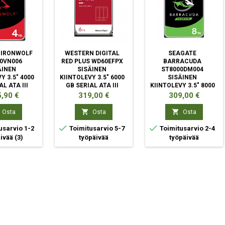
 IRONWOLF
WESTERN DIGITAL
SEAGATE
0VN006
RED PLUS WD60EFPX
BARRACUDA
ÄINEN
SISÄINEN
ST8000DM004
Y 3.5" 4000
KIINTOLEVY 3.5" 6000
SISÄINEN
L ATA III
GB SERIAL ATA III
KIINTOLEVY 3.5" 8000
GB SERIAL ATA III
ta
Hinta
Hinta
,90 €
319,00 €
309,00 €


Osta
Osta
Osta


usarvio 1-2
Toimitusarvio 5-7
Toimitusarvio 2-4
äivää
(3)
työpäivää
työpäivää