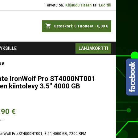
Tervetuloa,
Kirjaudu sisään
tai
Luo tili
shopping_cart
Ostoskori:
0
Tuotteet - 0,00 €
YKSILLE
LAHJAKORTTI
 GB
te IronWolf Pro ST4000NT001
nen kiintolevy 3.5" 4000 GB
,
90 €
v:n
ronWolf Pro ST4000NT001, 3.5", 4000 GB, 7200 RPM