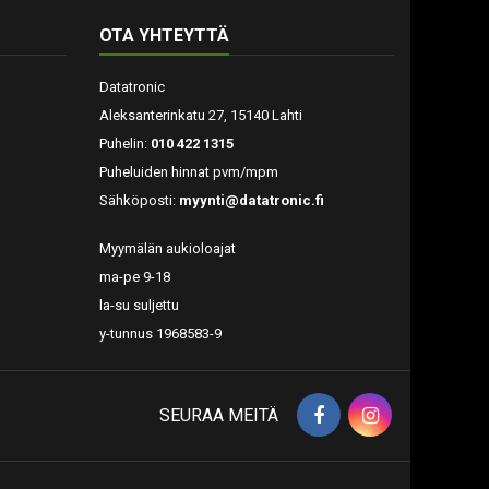
OTA YHTEYTTÄ
Datatronic
Aleksanterinkatu 27, 15140 Lahti
Puhelin:
010 422 1315
Puheluiden hinnat pvm/mpm
Sähköposti:
myynti@datatronic.fi
Myymälän aukioloajat
ma-pe 9-18
la-su suljettu
y-tunnus 1968583-9
SEURAA MEITÄ