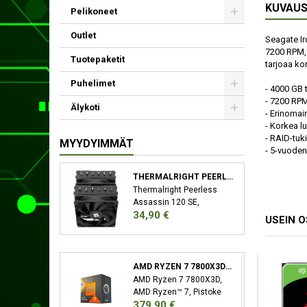
KUVAU
Pelikoneet
Outlet
Seagate Ir
7200 RPM, 
Tuotepaketit
tarjoaa ko
Puhelimet
- 4000 GB 
- 7200 RP
Älykoti
- Erinomai
- Korkea l
- RAID-tuki
MYYDYIMMÄT
- 5-vuoden
THERMALRIGHT PEERLESS ASSASSIN 120 SE SUORITIN JÄÄHDYTYSLEVY/JÄÄHDYTIN 12 CM MUSTA
Thermalright Peerless
Assassin 120 SE,
Hinta
34,90 €
Jäähdytyslevy/jäähdytin,
USEIN 
12 cm, 66,17 cfm, Musta
AMD RYZEN 7 7800X3D SUORITIN 4,2 GHZ 96 MB L3 LAATIKKO
AMD Ryzen 7 7800X3D,
AMD Ryzen™ 7, Pistoke
Hinta
379,90 €
AM5, 5 nm, AMD,