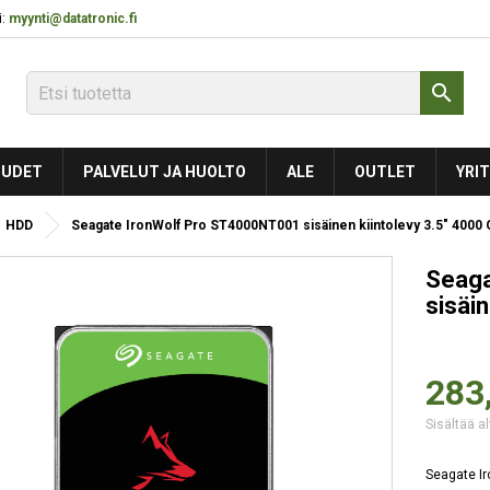
:
myynti@datatronic.fi

UDET
PALVELUT JA HUOLTO
ALE
OUTLET
YRIT
HDD
Seagate IronWolf Pro ST4000NT001 sisäinen kiintolevy 3.5" 4000
Seaga
sisäi
283
Sisältää al
Seagate I