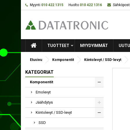
Myynti
010 422 1315
Huolto
010 422 1316
Sähköposti
TUOTTEET
MYYDYIMMÄT
UUTU
Etusivu
Komponentit
Kiintolevyt / SSD-levyt
KATEGORIAT
Komponentit
Emolevyt
Jäähdytys
Kiintolevyt / SSD-levyt
SSD