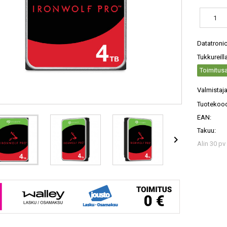
Datatroni
Tukkureill
Toimitusa
Valmistaja
Tuotekood
EAN:
Takuu:

Alin 30 pv