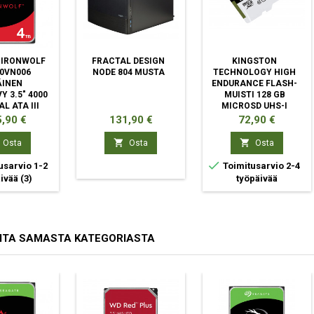
 IRONWOLF
FRACTAL DESIGN
KINGSTON
0VN006
NODE 804 MUSTA
TECHNOLOGY HIGH
ÄINEN
ENDURANCE FLASH-
Y 3.5" 4000
MUISTI 128 GB
L ATA III
MICROSD UHS-I
LUOKKA 10
ta
Hinta
Hinta
,90 €
131,90 €
72,90 €


Osta
Osta
Osta

usarvio 1-2
Toimitusarvio 2-4
äivää
(3)
työpäivää
ITA SAMASTA KATEGORIASTA