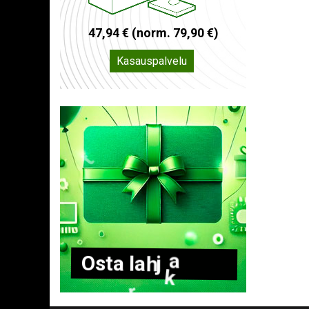
4
7
,
9
4
€
(
n
o
r
m
.
7
9
,
9
0
€
)
Kasauspalvelu
O
s
t
a
l
a
h
j
a
k
o
r
t
t
i