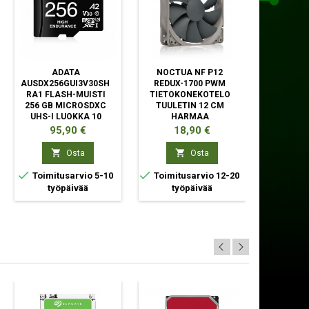
ADATA
NOCTUA NF P12
SE
AUSDX256GUI3V30SHA2-
REDUX-1700 PWM
BARRACUD
RA1 FLASH-MUISTI
TIETOKONEKOTELO
2000 GB
256 GB MICROSDXC
TUULETIN 12 CM
UHS-I LUOKKA 10
HARMAA
Hinta
Hinta
Hin
95,90 €
18,90 €
20


Osta
Osta



Toimitusarvio 5-10
Toimitusarvio 12-20
Toimit
työpäivää
työpäivää
ty