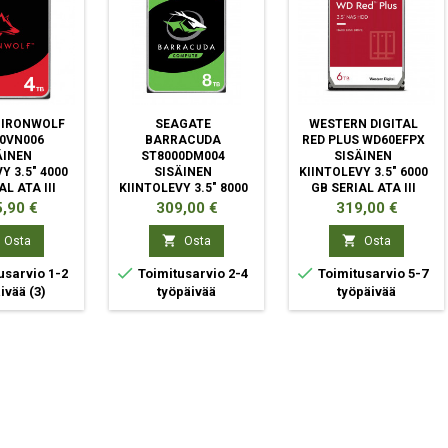
 IRONWOLF
SEAGATE
WESTERN DIGITAL
0VN006
BARRACUDA
RED PLUS WD60EFPX
ÄINEN
ST8000DM004
SISÄINEN
Y 3.5" 4000
SISÄINEN
KIINTOLEVY 3.5" 6000
L ATA III
KIINTOLEVY 3.5" 8000
GB SERIAL ATA III
GB SERIAL ATA III
ta
Hinta
Hinta
,90 €
309,00 €
319,00 €


Osta
Osta
Osta


usarvio 1-2
Toimitusarvio 2-4
Toimitusarvio 5-7
äivää
(3)
työpäivää
työpäivää