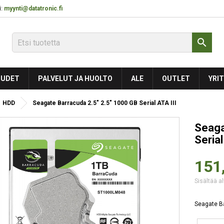
:
myynti@datatronic.fi

UDET
PALVELUT JA HUOLTO
ALE
OUTLET
YRIT
HDD
Seagate Barracuda 2.5" 2.5" 1000 GB Serial ATA III
Seaga
Serial
151
Sisältää al
Seagate Ba