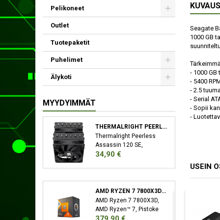
KUVAU
Pelikoneet
Outlet
Seagate Ba
1000 GB ta
Tuotepaketit
suunniteltu
Puhelimet
Tärkeimmä
- 1000 GB 
Älykoti
- 5400 RP
- 2.5 tuum
- Serial ATA 
MYYDYIMMÄT
- Sopii kan
- Luotetta
THERMALRIGHT PEERLESS ASSASSIN 120 SE SUORITIN JÄÄHDYTYSLEVY/JÄÄHDYTIN 12 CM MUSTA
Thermalright Peerless
Assassin 120 SE,
Hinta
34,90 €
Jäähdytyslevy/jäähdytin,
12 cm, 66,17 cfm, Musta
USEIN 
AMD RYZEN 7 7800X3D SUORITIN 4,2 GHZ 96 MB L3 LAATIKKO
AMD Ryzen 7 7800X3D,
AMD Ryzen™ 7, Pistoke
Hinta
379,90 €
AM5, 5 nm, AMD,