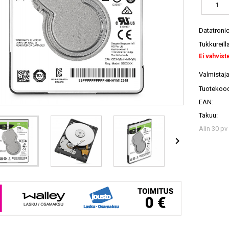
Datatroni
Tukkureill
Ei vahvist
Valmistaja
Tuotekood
EAN:
Takuu:
Alin 30 pv
