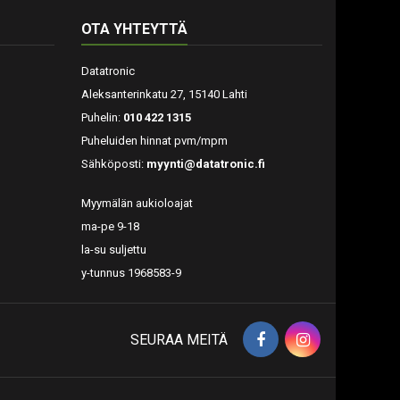
OTA YHTEYTTÄ
Datatronic
Aleksanterinkatu 27, 15140 Lahti
Puhelin:
010 422 1315
Puheluiden hinnat pvm/mpm
Sähköposti:
myynti@datatronic.fi
Myymälän aukioloajat
ma-pe 9-18
la-su suljettu
y-tunnus 1968583-9
SEURAA MEITÄ