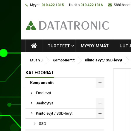
Myynti
010 422 1315
Huolto
010 422 1316
Sähköposti
TUOTTEET
MYYDYIMMÄT
UUTU
Etusivu
Komponentit
Kiintolevyt / SSD-levyt
KATEGORIAT
Komponentit
Emolevyt
Jäähdytys
Kiintolevyt / SSD-levyt
SSD