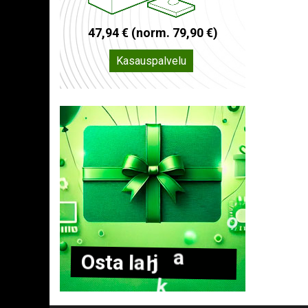
4
7
,
9
4
€
(
n
o
r
m
.
7
9
,
9
0
€
)
Kasauspalvelu
O
s
t
a
l
a
h
j
a
k
o
r
t
t
i