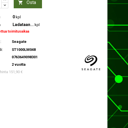
Osta

0
c
kpl
Ladataan...
a
kpl
ettua toimitusaikaa
:
Seagate
i:
ST1000LM048
0763649098301
2 vuotta
 hinta 151,90 €