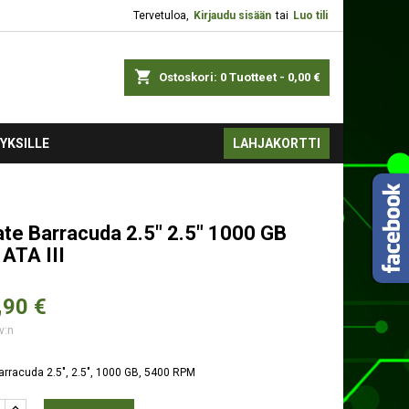
Tervetuloa,
Kirjaudu sisään
tai
Luo tili
shopping_cart
Ostoskori:
0
Tuotteet - 0,00 €
YKSILLE
LAHJAKORTTI
te Barracuda 2.5" 2.5" 1000 GB
 ATA III
,
90 €
v:n
rracuda 2.5", 2.5", 1000 GB, 5400 RPM