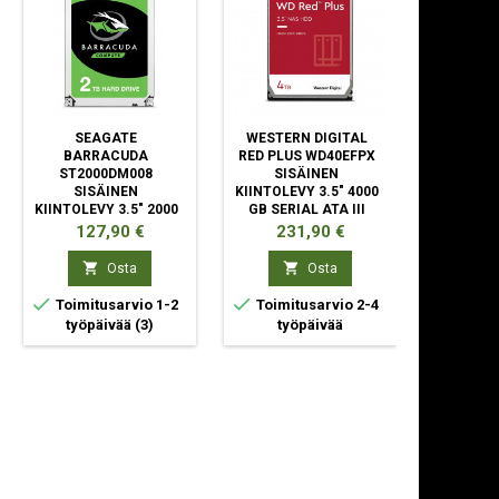
SEAGATE
WESTERN DIGITAL
WESTER
BARRACUDA
RED PLUS WD40EFPX
BLUE 
ST2000DM008
SISÄINEN
SIS
SISÄINEN
KIINTOLEVY 3.5" 4000
KIINTO
KIINTOLEVY 3.5" 2000
GB SERIAL ATA III
5400 RPM
GB SERIAL ATA III
AT
Hinta
Hinta
Hin
127,90 €
231,90 €
21


Osta
Osta



Toimitusarvio 1-2
Toimitusarvio 2-4
Toimit
työpäivää
(3)
työpäivää
ty