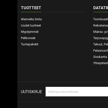
TUOTTEET
DATATR
Alennettu hinta
Toimituse
Uudet tuotteet
Rekisteris
Myydyimmät
Maksu- ja 
Pelikoneet
Tarjouspy
Tuotepaketit
Takuut, Pa
Palautusoh
Sivukartta
Yhteystied
UUTISKIRJE