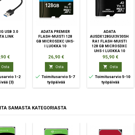
G USB 3.0
ADATA PREMIER
ADATA
TA LINK
FLASH-MUISTI 128
AUSDX128GUI3V30SHA2-
GB MICROSDXC UHS-
RA1 FLASH-MUISTI
I LUOKKA 10
128 GB MICROSDXC
UHS-I LUOKKA 10
ta
Hinta
Hinta
,90 €
26,90 €
95,90 €


Osta
Osta
Osta


usarvio 1-2
Toimitusarvio 5-7
Toimitusarvio 5-10
äivää
(3)
työpäivää
työpäivää
ITA SAMASTA KATEGORIASTA