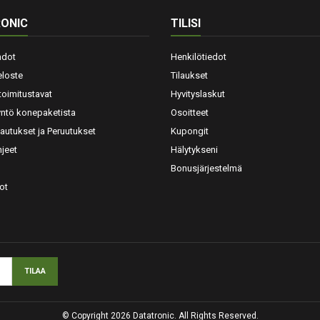
ONIC
TILISI
hdot
Henkilötiedot
eloste
Tilaukset
toimitustavat
Hyvityslaskut
yntö konepaketista
Osoitteet
lautukset ja Peruutukset
Kupongit
jeet
Hälytykseni
Bonusjärjestelmä
ot
© Copyright 2026 Datatronic. All Rights Reserved.