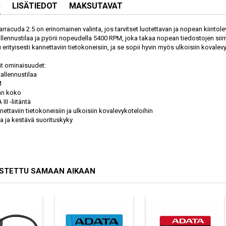
S
LISÄTIEDOT
MAKSUTAVAT
rracuda 2.5 on erinomainen valinta, jos tarvitset luotettavan ja nopean kiintole
llennustilaa ja pyörii nopeudella 5400 RPM, joka takaa nopean tiedostojen sii
 erityisesti kannettaviin tietokoneisiin, ja se sopii hyvin myös ulkoisiin kovalev
t ominaisuudet:
tallennustilaa
M
an koko
III -liitäntä
nettaviin tietokoneisiin ja ulkoisiin kovalevykoteloihin
va ja kestävä suorituskyky
OSTETTU SAMAAN AIKAAN