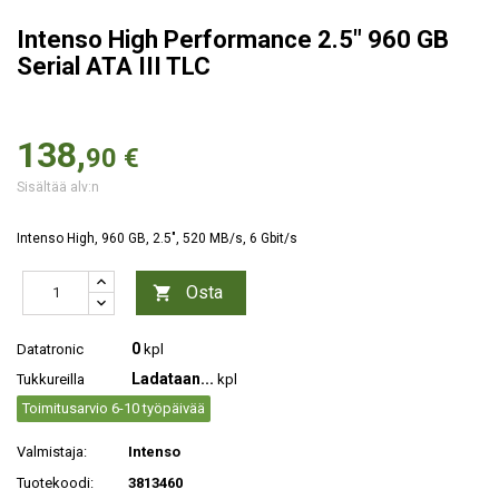
Intenso High Performance 2.5" 960 GB
Serial ATA III TLC
138,
90 €
Sisältää alv:n
Intenso High, 960 GB, 2.5", 520 MB/s, 6 Gbit/s
Osta

0
Datatronic
kpl
Ladataan...
Tukkureilla
kpl
Toimitusarvio 6-10 työpäivää
Valmistaja:
Intenso
Tuotekoodi:
3813460