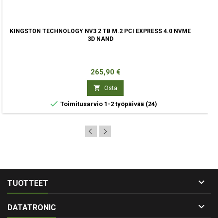
KINGSTON TECHNOLOGY NV3 2 TB M.2 PCI EXPRESS 4.0 NVME
3D NAND
Hinta
265,90 €

Osta

Toimitusarvio 1-2 työpäivää
(24)

TUOTTEET

DATATRONIC