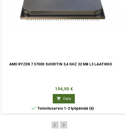
AMD RYZEN 7 5700X SUORITIN 3,4 GHZ 32 MB L3 LAATIKKO
Hinta
194,90 €

Osta

Toimitusarvio 1-2 työpäivää
(6)