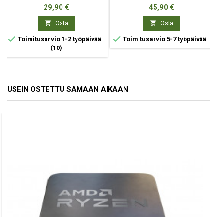
Hinta
Hinta
29,90 €
45,90 €


Osta
Osta


Toimitusarvio 1-2 työpäivää
Toimitusarvio 5-7 työpäivää
(10)
USEIN OSTETTU SAMAAN AIKAAN