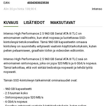
EAN:
4034303023530
Alin 30 pv hinta 138,90 €
Intenso
KUVAUS
LISÄTIEDOT
MAKSUTAVAT
Intenso High Performance 2.5 960 GB Serial ATA III TLC on
erinomainen vaihtoehto, kun etsit nopeaa ja luotettavaa SSD-
kiintolevyä tietokoneellesi. Tämä 960 GB kapasiteetin omaava
kiintolevy on suunniteltu erityisesti vaativiin käyttötarkoituksiin, kuten
pelien pelaamiseen, graafisiin töihin ja videoiden editointiin.
Intenso High Performance 2.5 960 GB Serial ATA III TLC:ssä on
erinomainen siirtonopeus, joka on jopa 520 MB/s ja 6 Gbit/s nopeus.
Tämä tarkoittaa, että voit siirtää tiedostoja nopeasti ja tehdä työtä
nopeasti.
Tämän SSD-kiintolevyn tärkeimmät ominaisuudet ovat:
- 960 GB kapasiteetti
- 2.5 tuuman koko
- Siirtonopeus jopa 520 MB/s
- 6 Gbit/s nopeus
- Soveltuu erityisesti vaativiin käyttötarkoituksiin, kuten pelien