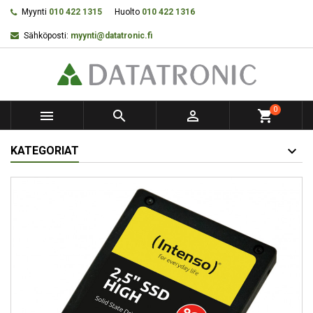
Myynti
010 422 1315
Huolto
010 422 1316
Sähköposti:
myynti@datatronic.fi
0



shopping_cart
KATEGORIAT