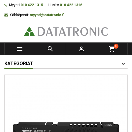
Myynti
010 422 1315
Huolto
010 422 1316
Sähköposti:
myynti@datatronic.fi
0



shopping_cart
KATEGORIAT