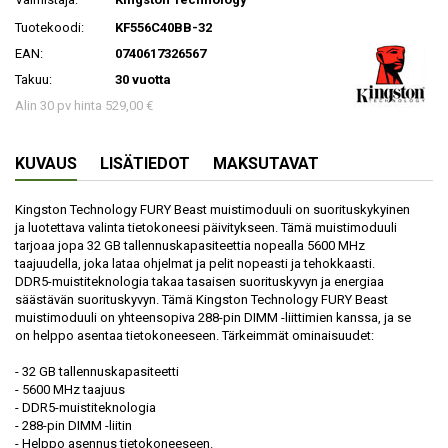
Tuotekoodi:
KF556C40BB-32
EAN:
0740617326567
Takuu:
30 vuotta
Alin 30 pv hinta 529,00 €
KUVAUS
LISÄTIEDOT
MAKSUTAVAT
Kingston Technology FURY Beast muistimoduuli on suorituskykyinen
ja luotettava valinta tietokoneesi päivitykseen. Tämä muistimoduuli
tarjoaa jopa 32 GB tallennuskapasiteettia nopealla 5600 MHz
taajuudella, joka lataa ohjelmat ja pelit nopeasti ja tehokkaasti.
DDR5-muistiteknologia takaa tasaisen suorituskyvyn ja energiaa
säästävän suorituskyvyn. Tämä Kingston Technology FURY Beast
muistimoduuli on yhteensopiva 288-pin DIMM -liittimien kanssa, ja se
on helppo asentaa tietokoneeseen. Tärkeimmät ominaisuudet:
- 32 GB tallennuskapasiteetti
- 5600 MHz taajuus
- DDR5-muistiteknologia
- 288-pin DIMM -liitin
- Helppo asennus tietokoneeseen.