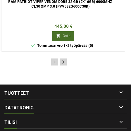
RAM PATRIOT VIPER VENOM DDR5 32 GB (2X16GB) 6000MHZ
CL30 XMP 3.0 (PVV532G600C30K)
Hinta
445,00 €

Osta

Toimitusarvio 1-2 työpäivää
(5)

TUOTTEET

DATATRONIC

TILISI