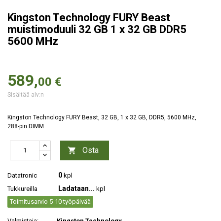
Kingston Technology FURY Beast
muistimoduuli 32 GB 1 x 32 GB DDR5
5600 MHz
589,
00 €
Sisältää alv:n
Kingston Technology FURY Beast, 32 GB, 1 x 32 GB, DDR5, 5600 MHz,
288-pin DIMM
Osta

0
Datatronic
kpl
Ladataan...
Tukkureilla
kpl
Toimitusarvio 5-10 työpäivää
Valmistaja:
Kingston Technology