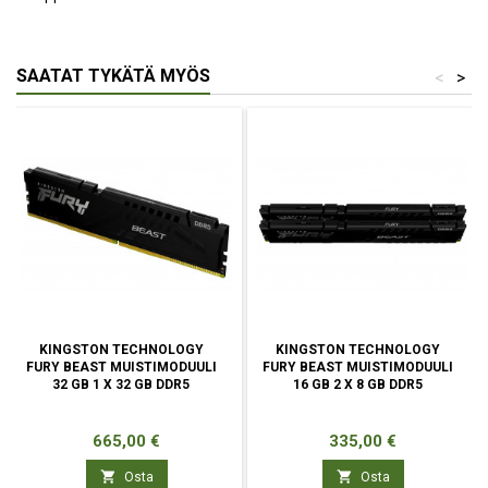
SAATAT TYKÄTÄ MYÖS
<
>
KINGSTON TECHNOLOGY
KINGSTON TECHNOLOGY
FURY BEAST MUISTIMODUULI
FURY BEAST MUISTIMODUULI
32 GB 1 X 32 GB DDR5
16 GB 2 X 8 GB DDR5
Hinta
Hinta
665,00 €
335,00 €


Osta
Osta