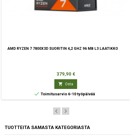
AMD RYZEN 7 7800X3D SUORITIN 4,2 GHZ 96 MB L3 LAATIKKO
Hinta
379,90 €

Osta

Toimitusarvio 6-10 työpäivää
TUOTTEITA SAMASTA KATEGORIASTA