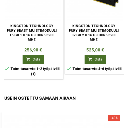
KINGSTON TECHNOLOGY
KINGSTON TECHNOLOGY
FURY BEAST MUISTIMODUULI
FURY BEAST MUISTIMODUULI
16 GB 1 X 16 GB DDR5 5200
32 GB 2 X 16 GB DDR5 5200
MHZ
MHZ
Hinta
Hinta
256,90 €
525,00 €


Osta
Osta


Toimitusarvio 1-2 työpäivää
Toimitusarvio 4-6 työpäivää
(1)
USEIN OSTETTU SAMAAN AIKAAN
−40%