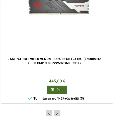
RAM PATRIOT VIPER VENOM DDR5 32 GB (2X16GB) 6000MHZ
CL30 XMP 3.0 (PVV532G600C30K)
Hinta
445,00 €

Osta

Toimitusarvio 1-2 työpäivää
(3)