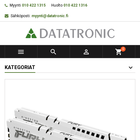
Myynti
010 422 1315
Huolto
010 422 1316
Sähköposti:
myynti@datatronic.fi
0



shopping_cart
KATEGORIAT