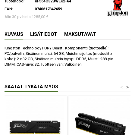
Tuotekoodi:
KF564C32BWEK2-64
EAN:
0740617342659
Alin 30 pv hinta 1285,00 €
KUVAUS
LISÄTIEDOT
MAKSUTAVAT
Kingston Technology FURY Beast . Komponentti (tuotteelle):
PC/palvelin, Sisäinen muisti: 64 GB, Muistin sijoitus (moduulit x
koko): 2 x 32 GB, Sisäisen muistin tyyppi: DDR5, Muisti: 288-pin
DIMM, CAS-viive: 32, Tuotteen väri: Valkoinen
SAATAT TYKÄTÄ MYÖS
<
>