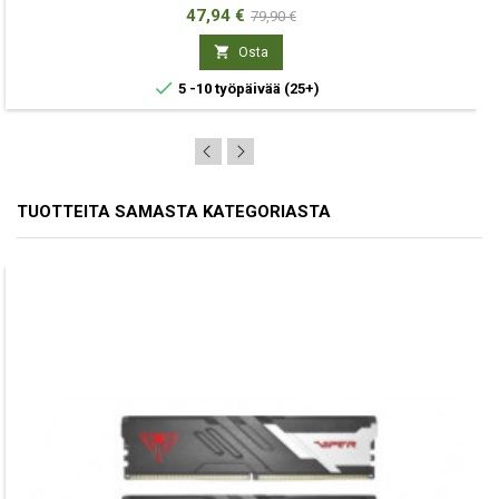
Hinta
Normaali
47,94 €
79,90 €
hinta

Osta

5 -10 työpäivää
(25+)
TUOTTEITA SAMASTA KATEGORIASTA