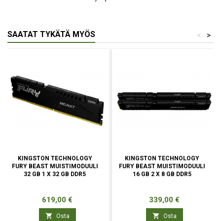
SAATAT TYKÄTÄ MYÖS
<
>
KINGSTON TECHNOLOGY
KINGSTON TECHNOLOGY
FURY BEAST MUISTIMODUULI
FURY BEAST MUISTIMODUULI
32 GB 1 X 32 GB DDR5
16 GB 2 X 8 GB DDR5
Hinta
Hinta
619,00 €
339,00 €


Osta
Osta