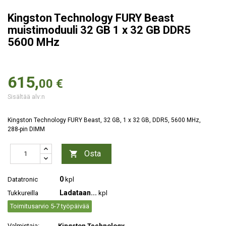
Kingston Technology FURY Beast
muistimoduuli 32 GB 1 x 32 GB DDR5
5600 MHz
615,
00 €
Sisältää alv:n
Kingston Technology FURY Beast, 32 GB, 1 x 32 GB, DDR5, 5600 MHz,
288-pin DIMM
Osta

0
Datatronic
kpl
Ladataan...
Tukkureilla
kpl
Toimitusarvio 5-7 työpäivää
Valmistaja:
Kingston Technology