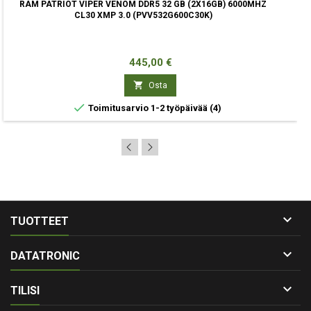
RAM PATRIOT VIPER VENOM DDR5 32 GB (2X16GB) 6000MHZ
CL30 XMP 3.0 (PVV532G600C30K)
Hinta
445,00 €

Osta

Toimitusarvio 1-2 työpäivää
(4)

TUOTTEET

DATATRONIC

TILISI