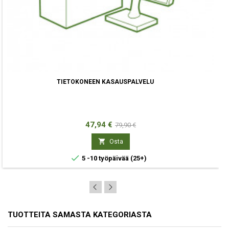
TIETOKONEEN KASAUSPALVELU
Hinta
Normaali
47,94 €
79,90 €
hinta

Osta

5 -10 työpäivää
(25+)
TUOTTEITA SAMASTA KATEGORIASTA