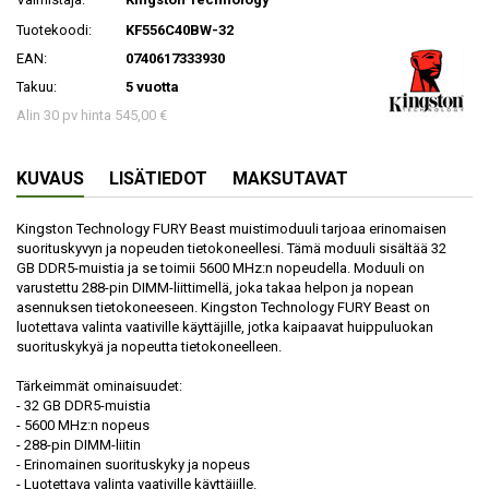
Tuotekoodi:
KF556C40BW-32
EAN:
0740617333930
Takuu:
5 vuotta
Alin 30 pv hinta 545,00 €
KUVAUS
LISÄTIEDOT
MAKSUTAVAT
Kingston Technology FURY Beast muistimoduuli tarjoaa erinomaisen
suorituskyvyn ja nopeuden tietokoneellesi. Tämä moduuli sisältää 32
GB DDR5-muistia ja se toimii 5600 MHz:n nopeudella. Moduuli on
varustettu 288-pin DIMM-liittimellä, joka takaa helpon ja nopean
asennuksen tietokoneeseen. Kingston Technology FURY Beast on
luotettava valinta vaativille käyttäjille, jotka kaipaavat huippuluokan
suorituskykyä ja nopeutta tietokoneelleen.
Tärkeimmät ominaisuudet:
- 32 GB DDR5-muistia
- 5600 MHz:n nopeus
- 288-pin DIMM-liitin
- Erinomainen suorituskyky ja nopeus
- Luotettava valinta vaativille käyttäjille.