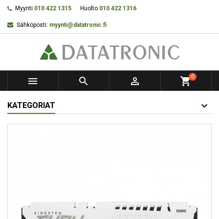
Myynti
010 422 1315
Huolto
010 422 1316
Sähköposti:
myynti@datatronic.fi
0



shopping_cart
KATEGORIAT