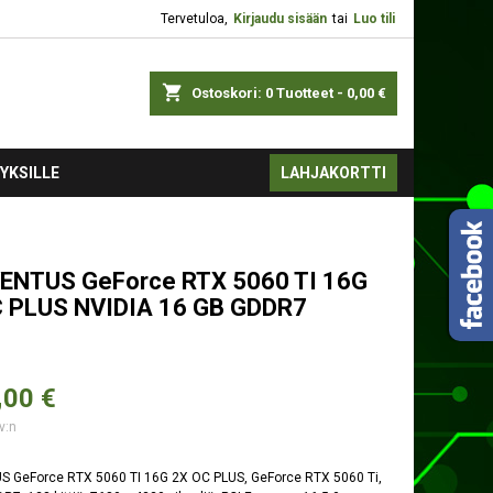
Tervetuloa,
Kirjaudu sisään
tai
Luo tili
shopping_cart
Ostoskori:
0
Tuotteet - 0,00 €
YKSILLE
LAHJAKORTTI
ENTUS GeForce RTX 5060 TI 16G
 PLUS NVIDIA 16 GB GDDR7
,
00 €
v:n
S GeForce RTX 5060 TI 16G 2X OC PLUS, GeForce RTX 5060 Ti,