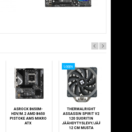
Loppu
ASROCK B650M-
THERMALRIGHT
RAM PAT
HDV/M.2 AMD B650
ASSASSIN SPIRIT V2
VENOM D
PISTOKE AM5 MIKRO
120 SUORITIN
(2X16GB
ATX
JÄÄHDYTYSLEVY/JÄÄHDYTIN
CL30
12 CM MUSTA
(PVV532