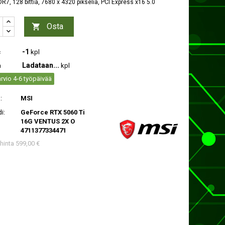
R7, 128 bittiä, 7680 x 4320 pikseliä, PCI Express x16 5.0
Osta

-1
c
kpl
Ladataan...
a
kpl
rvio 4-6 työpäivää
:
MSI
i:
GeForce RTX 5060 Ti
16G VENTUS 2X O
4711377334471
 hinta 599,00 €