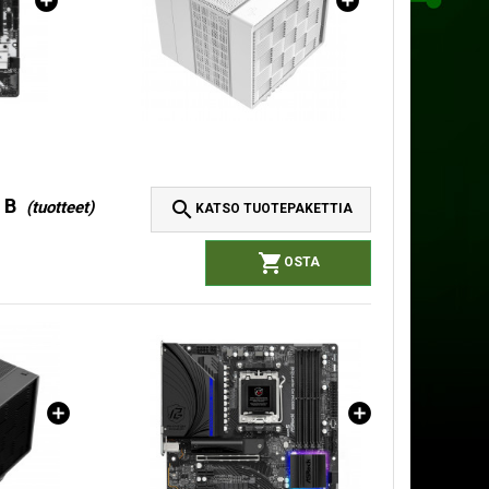
 B

(tuotteet)
KATSO TUOTEPAKETTIA

OSTA