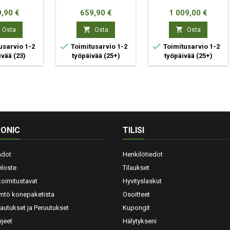
ta
Hinta
Hinta
,90 €
659,90 €
1 009,00 €


Osta
Osta
Osta


usarvio 1-2
Toimitusarvio 1-2
Toimitusarvio 1-2
ivää
(23)
työpäivää
(25+)
työpäivää
(25+)
ONIC
TILISI
hdot
Henkilötiedot
eloste
Tilaukset
toimitustavat
Hyvityslaskut
yntö konepaketista
Osoitteet
lautukset ja Peruutukset
Kupongit
jeet
Hälytykseni