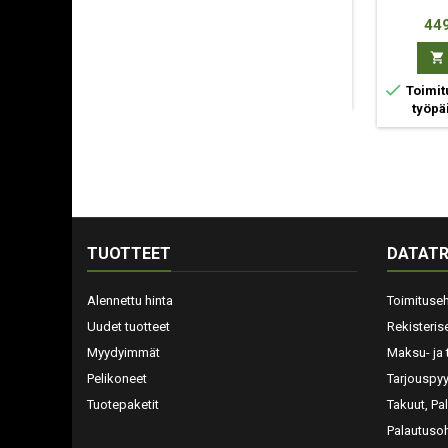
Hinta
Hinta
Hin
1 399,90 €
659,00 €
449



Osta
Osta


Toimitusarvio 1-2
Toimit
työpäivää
(2)
työpä
TUOTTEET
DATATR
Alennettu hinta
Toimituse
Uudet tuotteet
Rekisteris
Myydyimmät
Maksu- ja 
Pelikoneet
Tarjouspy
Tuotepaketit
Takuut, Pa
Palautusoh