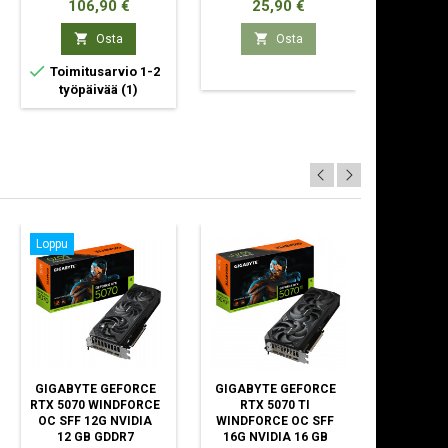
Hinta
Hinta
Hin
106,90 €
25,90 €
44


Osta
Osta


Toimitusarvio 1-2
Toimit
työpäivää
(1)
työp
Loppu
GIGABYTE GEFORCE
GIGABYTE GEFORCE
GIGABYT
RTX 5070 WINDFORCE
RTX 5070 TI
RTX 5060
OC SFF 12G NVIDIA
WINDFORCE OC SFF
OC 8G N
12 GB GDDR7
16G NVIDIA 16 GB
G