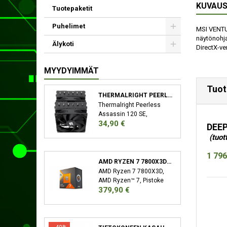
KUVAU
Tuotepaketit
Puhelimet
MSI VENTUS
näytönohja
Älykoti
DirectX-ver
MYYDYIMMÄT
Tuot
THERMALRIGHT PEERLESS ASSASSIN 120 SE SUORITIN JÄÄHDYTYSLEVY/JÄÄHDYTIN 12 CM MUSTA
Thermalright Peerless
Assassin 120 SE,
Hinta
34,90 €
Jäähdytyslevy/jäähdytin,
DEEP
12 cm, 66,17 cfm, Musta
(tuot
1 796
AMD RYZEN 7 7800X3D SUORITIN 4,2 GHZ 96 MB L3 LAATIKKO
AMD Ryzen 7 7800X3D,
AMD Ryzen™ 7, Pistoke
Hinta
379,90 €
AM5, 5 nm, AMD,
7800X3D, 4,2 GHz