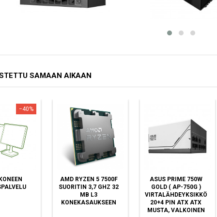
OSTETTU SAMAAN AIKAAN
−40%
KONEEN
AMD RYZEN 5 7500F
ASUS PRIME 750W
PALVELU
SUORITIN 3,7 GHZ 32
GOLD ( AP-750G )
MB L3
VIRTALÄHDEYKSIKKÖ
KONEKASAUKSEEN
20+4 PIN ATX ATX
MUSTA, VALKOINEN