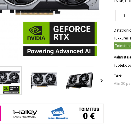
16 GB, GDD
Datatroni
Tukkureill
Toimitusa
Valmistaja
Tuotekood
EAN:

Alin 30 pv