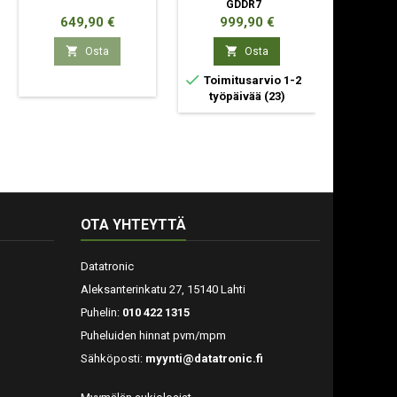
GDDR7
Hinta
Hinta
Hin
649,90 €
999,90 €
34


Osta
Osta


Toimitusarvio 1-2
Toimit
työpäivää
(23)
työp
OTA YHTEYTTÄ
Datatronic
Aleksanterinkatu 27, 15140 Lahti
Puhelin:
010 422 1315
Puheluiden hinnat pvm/mpm
Sähköposti:
myynti@datatronic.fi