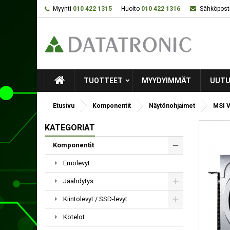
Myynti
010 422 1315
Huolto
010 422 1316
Sähköposti
TUOTTEET
MYYDYIMMÄT
UUTU
Etusivu
Komponentit
Näytönohjaimet
MSI 
KATEGORIAT
Komponentit
Emolevyt
Jäähdytys
Kiintolevyt / SSD-levyt
Kotelot