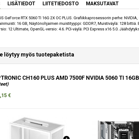
S
LISÄTIEDOT
LIITETIEDOSTO
MAKSUTAVAT
 GeForce RTX 5060 TI 16G 2X OC PLUS. Grafiikkaprosessorin perhe: NVIDIA, Gr
inmuisti: 16 GB, Näytönohjaimen muistityyppi: GDDR7, Muistiväylä: 128 bittiä. 
sio: 12 Ultimate, OpenGL-versio: 4.6. PCI-väylä: PCI Express x16 5.0. Jäähdytykse
e löytyy myös tuotepaketista
TRONIC CH160 PLUS AMD 7500F NVIDIA 5060 TI 16G
teet)
,15 €