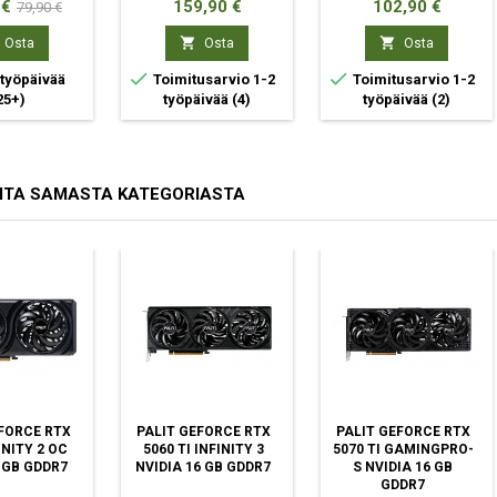
Normaali
Hinta
Hinta
 €
159,90 €
102,90 €
79,90 €
hinta


Osta
Osta
Osta


 työpäivää
Toimitusarvio 1-2
Toimitusarvio 1-2
25+)
työpäivää
(4)
työpäivää
(2)
ITA SAMASTA KATEGORIASTA
FORCE RTX
PALIT GEFORCE RTX
PALIT GEFORCE RTX
INITY 2 OC
5060 TI INFINITY 3
5070 TI GAMINGPRO-
 GB GDDR7
NVIDIA 16 GB GDDR7
S NVIDIA 16 GB
GDDR7