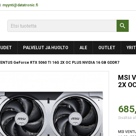
:
myynti@datatronic.fi

UDET
PALVELUT JA HUOLTO
ALE
OUTLET
YRIT
VENTUS GeForce RTX 5060 TI 16G 2X OC PLUS NVIDIA 16 GB GDDR7
MSI V
2X OC
685
Sisältää al
MSI VENTU