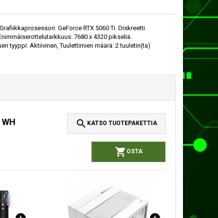
afiikkaprosessori: GeForce RTX 5060 Ti. Diskreetti
Enimmäiserottelutarkkuus: 7680 x 4320 pikseliä.
n tyyppi: Aktiivinen, Tuulettimien määrä: 2 tuuletin(ta)
B WH

KATSO TUOTEPAKETTIA

OSTA