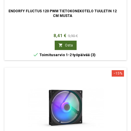
ENDORFY FLUCTUS 120 PWM TIETOKONEKOTELO TUULETIN 12
CM MUSTA
Hinta
Normaali
8,41 €
9,90 €
hinta

Osta

Toimitusarvio 1-2 työpäivää
(3)
−15%