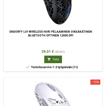
ENDORFY LIV WIRELESS HIIRI PELAAMINEN OIKEAKÄTINEN
BLUETOOTH OPTINEN 12000 DPI
Hinta
Normaali
39,01 €
45,90 €
hinta

Osta

Toimitusarvio 1-2 työpäivää
(11)
−15%