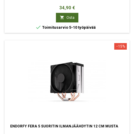
Hinta
34,90 €

Osta

Toimitusarvio 5-10 työpäivää
−15%
ENDORFY FERA 5 SUORITIN ILMANJÄÄHDYTIN 12 CM MUSTA