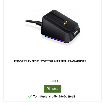
ENDORFY EY0F001 SYÖTTÖLAITTEEN LISÄVARUSTE
Hinta
33,90 €

Osta

Toimitusarvio 5-10 työpäivää