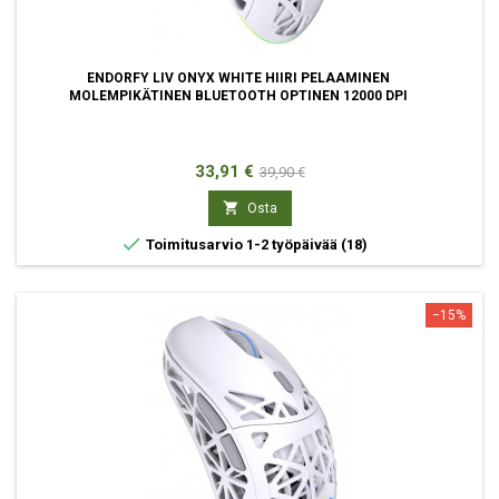
ENDORFY LIV ONYX WHITE HIIRI PELAAMINEN
MOLEMPIKÄTINEN BLUETOOTH OPTINEN 12000 DPI
Hinta
Normaali
33,91 €
39,90 €
hinta

Osta

Toimitusarvio 1-2 työpäivää
(18)
−15%