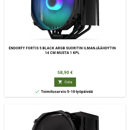
ENDORFY FORTIS 5 BLACK ARGB SUORITIN ILMANJÄÄHDYTIN
14 CM MUSTA 1 KPL
Hinta
58,90 €

Osta

Toimitusarvio 5-10 työpäivää