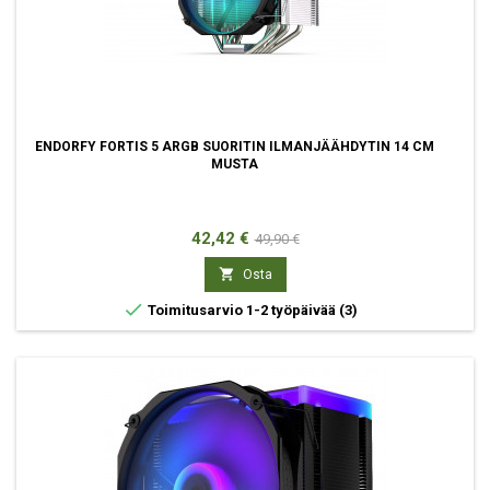
ENDORFY FORTIS 5 ARGB SUORITIN ILMANJÄÄHDYTIN 14 CM
MUSTA
Hinta
Normaali
42,42 €
49,90 €
hinta

Osta

Toimitusarvio 1-2 työpäivää
(3)