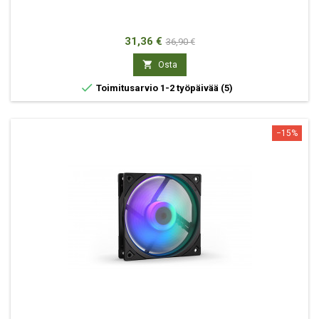
Hinta
Normaali
31,36 €
36,90 €
hinta

Osta

Toimitusarvio 1-2 työpäivää
(5)
−15%