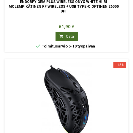
ENDORFY GEM PLUS WIRELESS ONYX WHITE HIIRI
MOLEMPIKÄTINEN RF WIRELESS + USB TYPE-C OPTINEN 26000
DPI
Hinta
61,90 €

Osta

Toimitusarvio 5-10 työpäivää
−15%