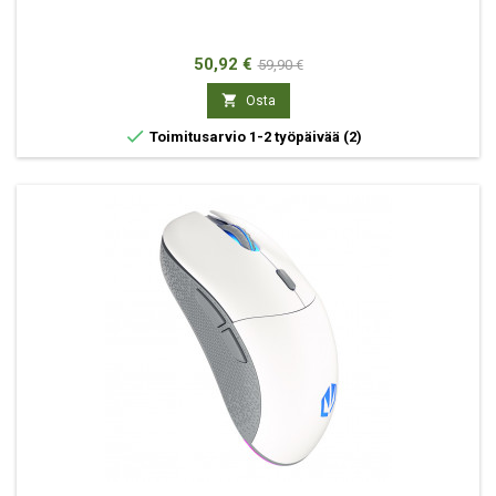
Hinta
Normaali
50,92 €
59,90 €
hinta

Osta

Toimitusarvio 1-2 työpäivää
(2)