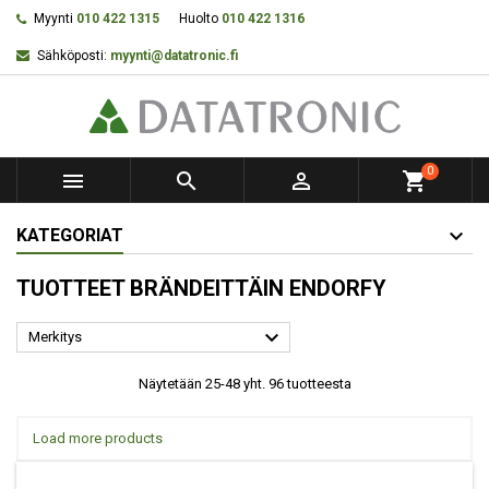
Myynti
010 422 1315
Huolto
010 422 1316
Sähköposti:
myynti@datatronic.fi
0



shopping_cart
KATEGORIAT
TUOTTEET BRÄNDEITTÄIN ENDORFY

Merkitys
Näytetään 25-48 yht. 96 tuotteesta
Load more products