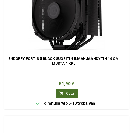
ENDORFY FORTIS 5 BLACK SUORITIN ILMANJÄÄHDYTIN 14 CM
MUSTA 1 KPL
Hinta
51,90 €

Osta

Toimitusarvio 5-10 työpäivää