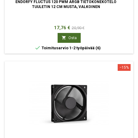
ENDORFY FLUCTUS 120 PWM ARGB TIETOKONEKOTELO
TUULETIN 12 CM MUSTA, VALKOINEN
Hinta
Normaali
17,76 €
20,90 €
hinta

Osta

Toimitusarvio 1-2 työpäivää
(6)
−15%