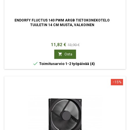
ENDORFY FLUCTUS 140 PWM ARGB TIETOKONEKOTELO
TUULETIN 14 CM MUSTA, VALKOINEN
Hinta
Normaali
11,82 €
13,90 €
hinta

Osta

Toimitusarvio 1-2 työpäivää
(4)
−15%