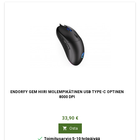
ENDORFY GEM HIIRI MOLEMPIKÄTINEN USB TYPE-C OPTINEN
8000 DPI
Hinta
33,90 €

Osta

Toimitusarvio 5-10 työpäivää