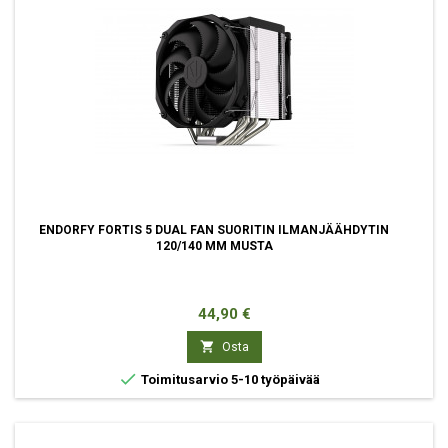
ENDORFY FORTIS 5 DUAL FAN SUORITIN ILMANJÄÄHDYTIN
120/140 MM MUSTA
Hinta
44,90 €

Osta

Toimitusarvio 5-10 työpäivää