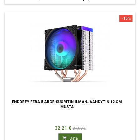
−15%
ENDORFY FERA 5 ARGB SUORITIN ILMANJÄÄHDYTIN 12 CM
MUSTA
Hinta
Normaali
32,21 €
37,90 €
hinta

Osta