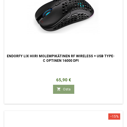
ENDORFY LIX HIIRI MOLEMPIKÄTINEN RF WIRELESS + USB TYPE-
C OPTINEN 16000 DPI
Hinta
65,90 €

Osta
−15%