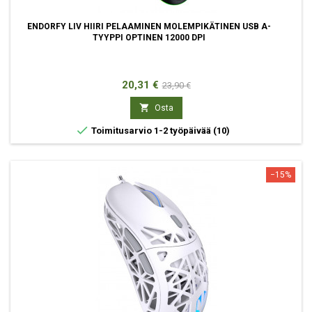
ENDORFY LIV HIIRI PELAAMINEN MOLEMPIKÄTINEN USB A-
TYYPPI OPTINEN 12000 DPI
Hinta
Normaali
20,31 €
23,90 €
hinta

Osta

Toimitusarvio 1-2 työpäivää
(10)
−15%