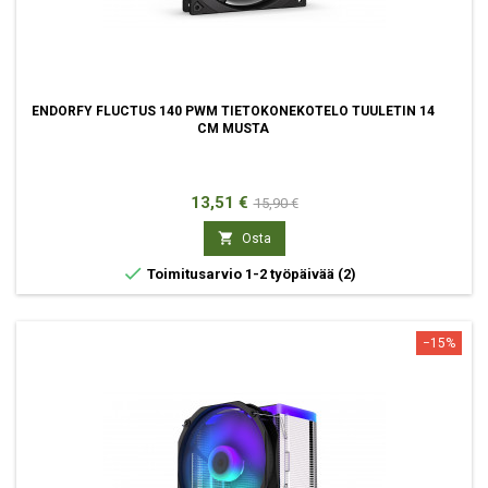
ENDORFY FLUCTUS 140 PWM TIETOKONEKOTELO TUULETIN 14
CM MUSTA
Hinta
Normaali
13,51 €
15,90 €
hinta

Osta

Toimitusarvio 1-2 työpäivää
(2)
−15%