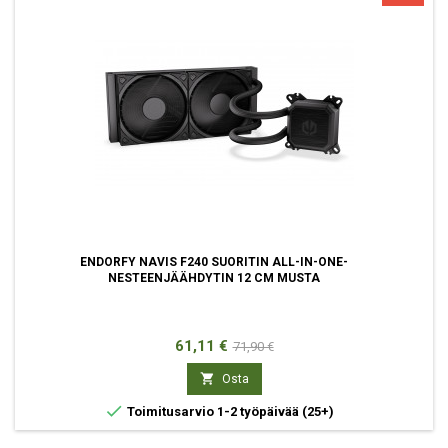
ENDORFY NAVIS F240 SUORITIN ALL-IN-ONE-
NESTEENJÄÄHDYTIN 12 CM MUSTA
Hinta
Normaali
61,11 €
71,90 €
hinta

Osta

Toimitusarvio 1-2 työpäivää
(25+)