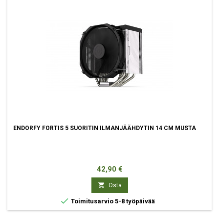
ENDORFY FORTIS 5 SUORITIN ILMANJÄÄHDYTIN 14 CM MUSTA
Hinta
42,90 €

Osta

Toimitusarvio 5-8 työpäivää