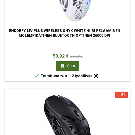
ENDORFY LIV PLUS WIRELESS ONYX WHITE HIIRI PELAAMINEN
MOLEMPIKÄTINEN BLUETOOTH OPTINEN 26000 DPI
Hinta
Normaali
50,92 €
59,90 €
hinta

Osta

Toimitusarvio 1-2 työpäivää
(6)
−15%