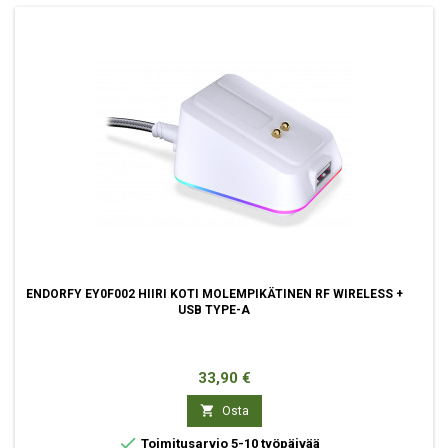
ENDORFY EY0F002 HIIRI KOTI MOLEMPIKÄTINEN RF WIRELESS +
USB TYPE-A
Hinta
33,90 €

Osta

Toimitusarvio 5-10 työpäivää