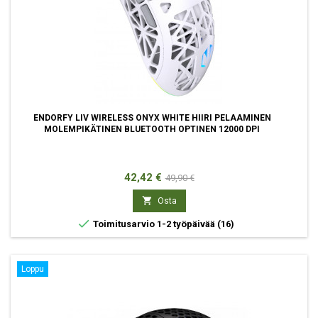
ENDORFY LIV WIRELESS ONYX WHITE HIIRI PELAAMINEN
MOLEMPIKÄTINEN BLUETOOTH OPTINEN 12000 DPI
Hinta
Normaali
42,42 €
49,90 €
hinta

Osta

Toimitusarvio 1-2 työpäivää
(16)
Loppu