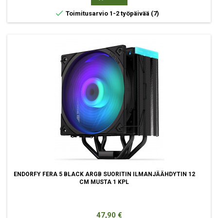

Toimitusarvio 1-2 työpäivää
(7)
ENDORFY FERA 5 BLACK ARGB SUORITIN ILMANJÄÄHDYTIN 12
CM MUSTA 1 KPL
Hinta
47,90 €