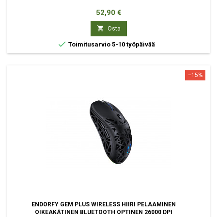
Hinta
52,90 €

Osta

Toimitusarvio 5-10 työpäivää
−15%
ENDORFY GEM PLUS WIRELESS HIIRI PELAAMINEN
OIKEAKÄTINEN BLUETOOTH OPTINEN 26000 DPI