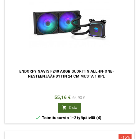
ENDORFY NAVIS F240 ARGB SUORITIN ALL-IN-ONE-
NESTEENJÄÄHDYTIN 24 CM MUSTA 1 KPL
Hinta
Normaali
55,16 €
64,90 €
hinta

Osta

Toimitusarvio 1-2 työpäivää
(4)
−15%