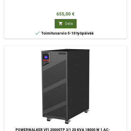
Hinta
655,00 €

Osta

Toimitusarvio 5-10 työpäivää
POWERWALKER VFI 20000TP 3/1 20 KVA 18000 W 1 AC-