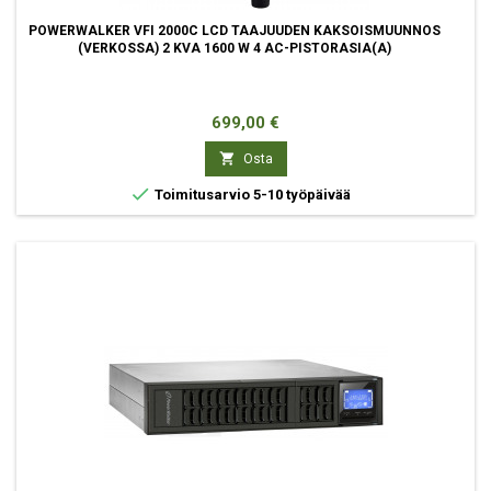
POWERWALKER VFI 2000C LCD TAAJUUDEN KAKSOISMUUNNOS
(VERKOSSA) 2 KVA 1600 W 4 AC-PISTORASIA(A)
Hinta
699,00 €

Osta

Toimitusarvio 5-10 työpäivää