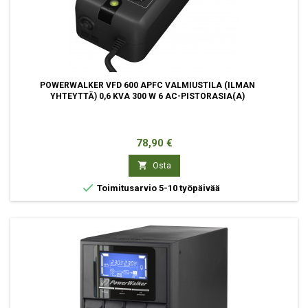
POWERWALKER VFD 600 APFC VALMIUSTILA (ILMAN
YHTEYTTÄ) 0,6 KVA 300 W 6 AC-PISTORASIA(A)
Hinta
78,90 €

Osta

Toimitusarvio 5-10 työpäivää