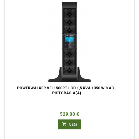
POWERWALKER VFI 1500RT LCD 1,5 KVA 1350 W 8 AC-
PISTORASIA(A)
Hinta
529,00 €

Osta