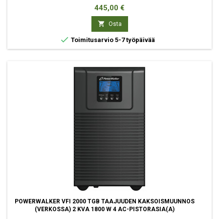
Hinta
445,00 €

Osta

Toimitusarvio 5-7 työpäivää
POWERWALKER VFI 2000 TGB TAAJUUDEN KAKSOISMUUNNOS
(VERKOSSA) 2 KVA 1800 W 4 AC-PISTORASIA(A)