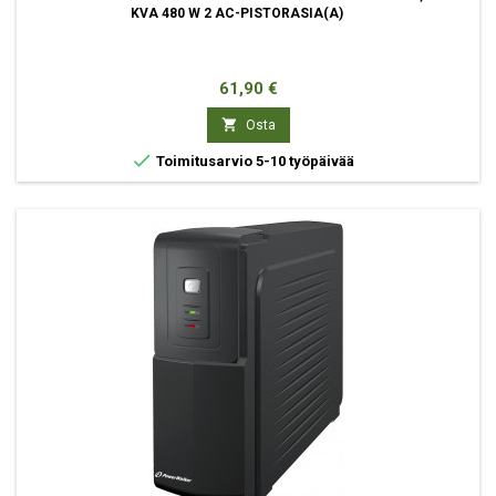
KVA 480 W 2 AC-PISTORASIA(A)
Hinta
61,90 €

Osta

Toimitusarvio 5-10 työpäivää