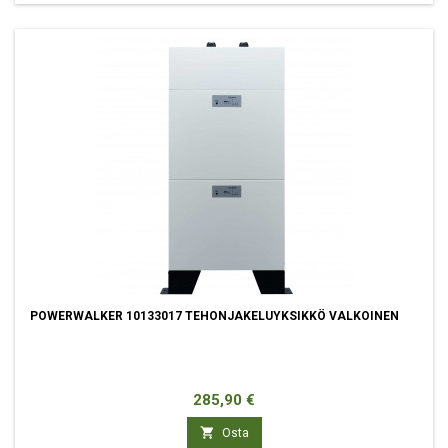
POWERWALKER 10133017 TEHONJAKELUYKSIKKÖ VALKOINEN
Hinta
285,90 €

Osta