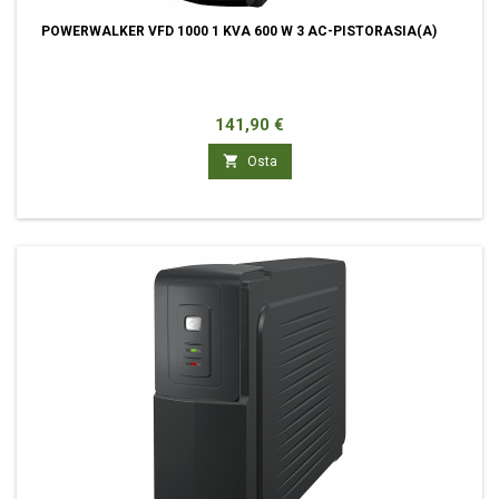
POWERWALKER VFD 1000 1 KVA 600 W 3 AC-PISTORASIA(A)
Hinta
141,90 €

Osta