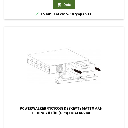

Osta

Toimitusarvio 5-10 työpäivää
POWERWALKER 91010068 KESKEYTYMÄTTÖMÄN
TEHONSYÖTÖN (UPS) LISÄTARVIKE