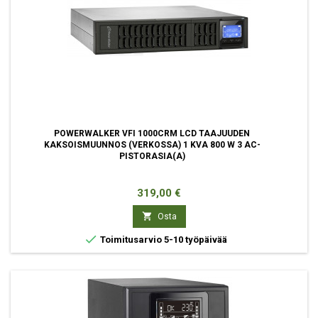
POWERWALKER VFI 1000CRM LCD TAAJUUDEN
KAKSOISMUUNNOS (VERKOSSA) 1 KVA 800 W 3 AC-
PISTORASIA(A)
Hinta
319,00 €

Osta

Toimitusarvio 5-10 työpäivää