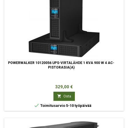
POWERWALKER 10120056 UPS-VIRTALÄHDE 1 KVA 900 W 4 AC-
PISTORASIA(A)
Hinta
329,00 €

Osta

Toimitusarvio 5-10 työpäivää