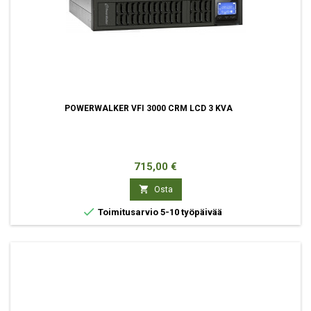
POWERWALKER VFI 3000 CRM LCD 3 KVA
Hinta
715,00 €

Osta

Toimitusarvio 5-10 työpäivää