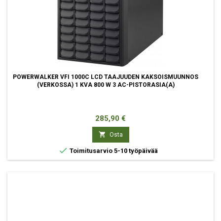
POWERWALKER VFI 1000C LCD TAAJUUDEN KAKSOISMUUNNOS
(VERKOSSA) 1 KVA 800 W 3 AC-PISTORASIA(A)
Hinta
285,90 €

Osta

Toimitusarvio 5-10 työpäivää