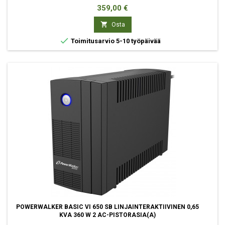
Hinta
359,00 €

Osta

Toimitusarvio 5-10 työpäivää
POWERWALKER BASIC VI 650 SB LINJAINTERAKTIIVINEN 0,65
KVA 360 W 2 AC-PISTORASIA(A)