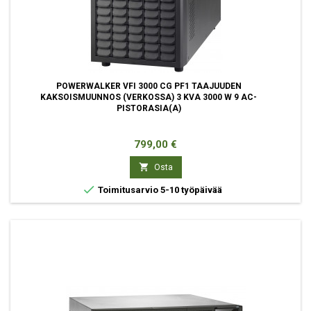
POWERWALKER VFI 3000 CG PF1 TAAJUUDEN
KAKSOISMUUNNOS (VERKOSSA) 3 KVA 3000 W 9 AC-
PISTORASIA(A)
Hinta
799,00 €

Osta

Toimitusarvio 5-10 työpäivää