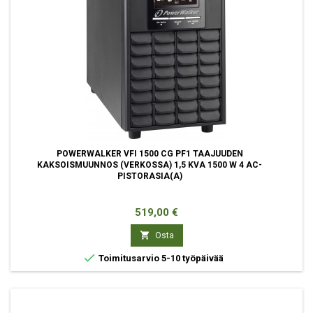
POWERWALKER VFI 1500 CG PF1 TAAJUUDEN
KAKSOISMUUNNOS (VERKOSSA) 1,5 KVA 1500 W 4 AC-
PISTORASIA(A)
Hinta
519,00 €

Osta

Toimitusarvio 5-10 työpäivää