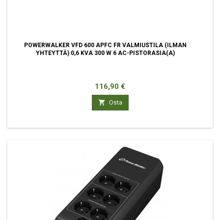
POWERWALKER VFD 600 APFC FR VALMIUSTILA (ILMAN
YHTEYTTÄ) 0,6 KVA 300 W 6 AC-PISTORASIA(A)
Hinta
116,90 €

Osta