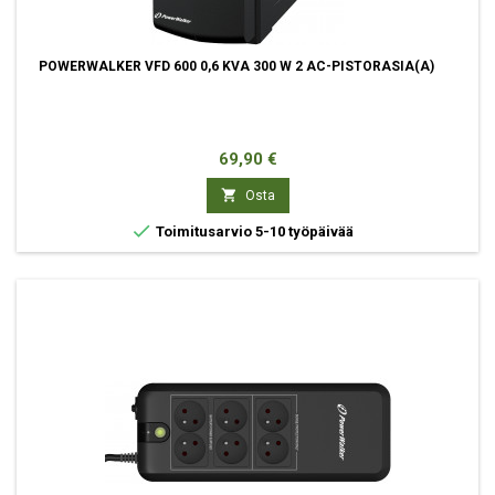
POWERWALKER VFD 600 0,6 KVA 300 W 2 AC-PISTORASIA(A)
Hinta
69,90 €

Osta

Toimitusarvio 5-10 työpäivää