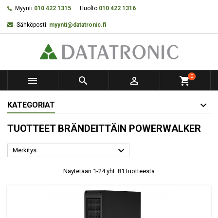
Myynti
010 422 1315
Huolto
010 422 1316
Sähköposti:
myynti@datatronic.fi
0



shopping_cart
KATEGORIAT
TUOTTEET BRÄNDEITTÄIN POWERWALKER

Merkitys
Näytetään 1-24 yht. 81 tuotteesta