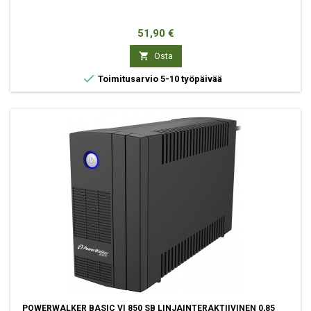
Hinta
51,90 €

Osta

Toimitusarvio 5-10 työpäivää
POWERWALKER BASIC VI 850 SB LINJAINTERAKTIIVINEN 0,85