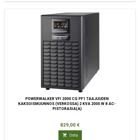
POWERWALKER VFI 2000 CG PF1 TAAJUUDEN
KAKSOISMUUNNOS (VERKOSSA) 2 KVA 2000 W 8 AC-
PISTORASIA(A)
Hinta
829,00 €

Osta