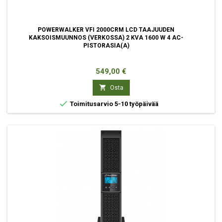
POWERWALKER VFI 2000CRM LCD TAAJUUDEN
KAKSOISMUUNNOS (VERKOSSA) 2 KVA 1600 W 4 AC-
PISTORASIA(A)
Hinta
549,00 €

Osta

Toimitusarvio 5-10 työpäivää