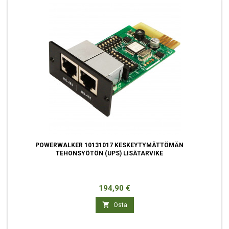
POWERWALKER 10131017 KESKEYTYMÄTTÖMÄN
TEHONSYÖTÖN (UPS) LISÄTARVIKE
Hinta
194,90 €

Osta