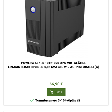
POWERWALKER 10121070 UPS-VIRTALÄHDE
LINJAINTERAKTIIVINEN 0,85 KVA 480 W 2 AC-PISTORASIA(A)
Hinta
66,90 €

Osta

Toimitusarvio 5-10 työpäivää