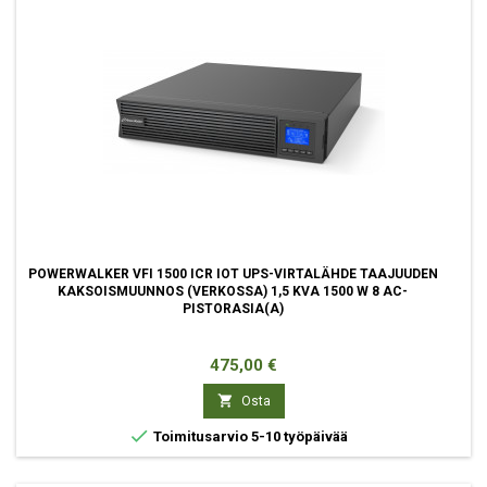
POWERWALKER VFI 1500 ICR IOT UPS-VIRTALÄHDE TAAJUUDEN
KAKSOISMUUNNOS (VERKOSSA) 1,5 KVA 1500 W 8 AC-
PISTORASIA(A)
Hinta
475,00 €

Osta

Toimitusarvio 5-10 työpäivää