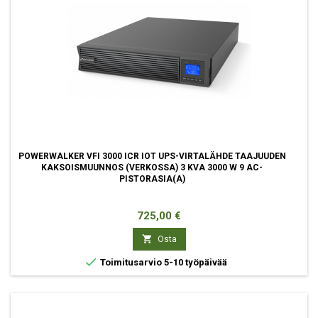
POWERWALKER VFI 3000 ICR IOT UPS-VIRTALÄHDE TAAJUUDEN
KAKSOISMUUNNOS (VERKOSSA) 3 KVA 3000 W 9 AC-
PISTORASIA(A)
Hinta
725,00 €

Osta

Toimitusarvio 5-10 työpäivää