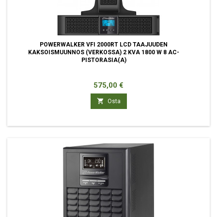
POWERWALKER VFI 2000RT LCD TAAJUUDEN
KAKSOISMUUNNOS (VERKOSSA) 2 KVA 1800 W 8 AC-
PISTORASIA(A)
Hinta
575,00 €

Osta