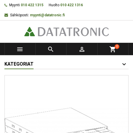
Myynti
010 422 1315
Huolto
010 422 1316
Sähköposti:
myynti@datatronic.fi
0



shopping_cart
KATEGORIAT