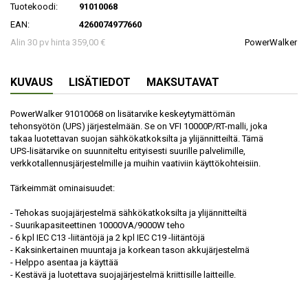
Tuotekoodi:
91010068
EAN:
4260074977660
Alin 30 pv hinta 359,00 €
PowerWalker
KUVAUS
LISÄTIEDOT
MAKSUTAVAT
PowerWalker 91010068 on lisätarvike keskeytymättömän
tehonsyötön (UPS) järjestelmään. Se on VFI 10000P/RT-malli, joka
takaa luotettavan suojan sähkökatkoksilta ja ylijännitteiltä. Tämä
UPS-lisätarvike on suunniteltu erityisesti suurille palvelimille,
verkkotallennusjärjestelmille ja muihin vaativiin käyttökohteisiin.
Tärkeimmät ominaisuudet:
- Tehokas suojajärjestelmä sähkökatkoksilta ja ylijännitteiltä
- Suurikapasiteettinen 10000VA/9000W teho
- 6 kpl IEC C13 -liitäntöjä ja 2 kpl IEC C19 -liitäntöjä
- Kaksinkertainen muuntaja ja korkean tason akkujärjestelmä
- Helppo asentaa ja käyttää
- Kestävä ja luotettava suojajärjestelmä kriittisille laitteille.