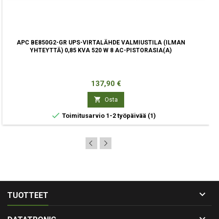
APC BE850G2-GR UPS-VIRTALÄHDE VALMIUSTILA (ILMAN
YHTEYTTÄ) 0,85 KVA 520 W 8 AC-PISTORASIA(A)
Hinta
137,90 €

Osta

Toimitusarvio 1-2 työpäivää
(1)

TUOTTEET
