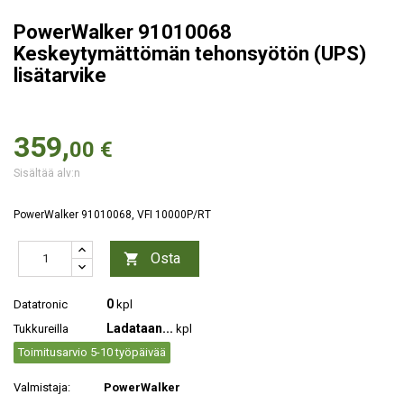
PowerWalker 91010068
Keskeytymättömän tehonsyötön (UPS)
lisätarvike
359,
00 €
Sisältää alv:n
PowerWalker 91010068, VFI 10000P/RT
Osta

0
Datatronic
kpl
Ladataan...
Tukkureilla
kpl
Toimitusarvio 5-10 työpäivää
Valmistaja:
PowerWalker