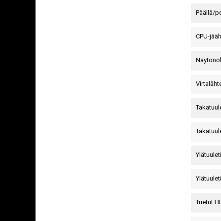
Päällä/p
CPU-jää
Näytönoh
Virtaläh
Takatuul
Takatuule
Ylätuule
Ylätuulet
Tuetut 