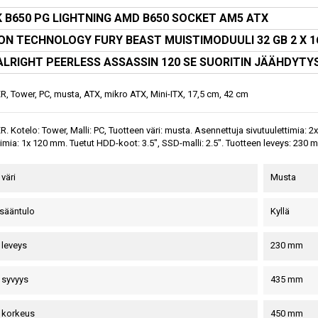
 B650 PG LIGHTNING AMD B650 SOCKET AM5 ATX
ON TECHNOLOGY FURY BEAST MUISTIMODUULI 32 GB 2 X 1
LRIGHT PEERLESS ASSASSIN 120 SE SUORITIN JÄÄHDYTY
, Tower, PC, musta, ATX, mikro ATX, Mini-ITX, 17,5 cm, 42 cm
. Kotelo: Tower, Malli: PC, Tuotteen väri: musta. Asennettuja sivutuulettimia: 
timia: 1x 120 mm. Tuetut HDD-koot: 3.5", SSD-malli: 2.5". Tuotteen leveys: 23
väri
Musta
sääntulo
Kyllä
 leveys
230 mm
 syvyys
435 mm
 korkeus
450 mm