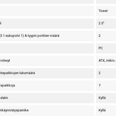
Tower
i
2.5"
(3.1 sukupolvi 1) A-tyypin porttien määrä
2
PC
molevyt
ATX, mikro 
laitepaikkojen lukumäärä
2
uspaikkoja
7
datin
Kyllä
nkäynnistyspainike
Kyllä