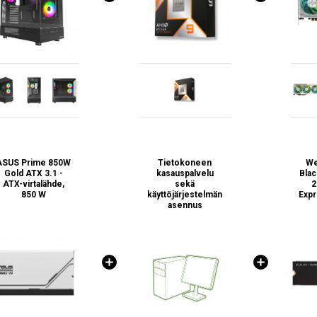
ASUS Prime 850W
Tietokoneen
We
Gold ATX 3.1 -
kasauspalvelu
Bla
ATX-virtalähde,
sekä
2
850 W
käyttöjärjestelmän
Exp
asennus