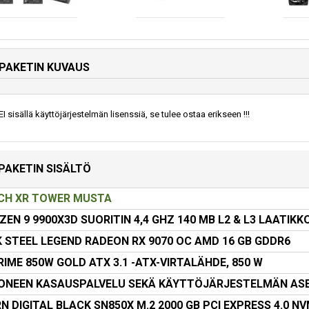
PAKETIN KUVAUS
I sisällä käyttöjärjestelmän lisenssiä, se tulee ostaa erikseen !!!
PAKETIN SISÄLTÖ
H XR TOWER MUSTA
EN 9 9900X3D SUORITIN 4,4 GHZ 140 MB L2 & L3 LAATIKK
 STEEL LEGEND RADEON RX 9070 OC AMD 16 GB GDDR6
IME 850W GOLD ATX 3.1 -ATX-VIRTALÄHDE, 850 W
ONEEN KASAUSPALVELU SEKÄ KÄYTTÖJÄRJESTELMÄN AS
 DIGITAL BLACK SN850X M.2 2000 GB PCI EXPRESS 4.0 N