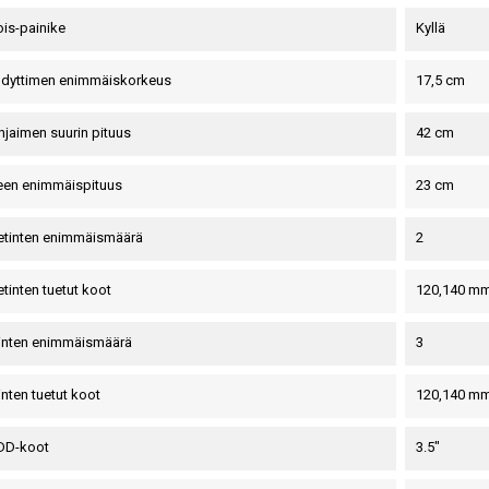
ois-painike
Kyllä
hdyttimen enimmäiskorkeus
17,5 cm
jaimen suurin pituus
42 cm
teen enimmäispituus
23 cm
etinten enimmäismäärä
2
tinten tuetut koot
120,140 m
tinten enimmäismäärä
3
inten tuetut koot
120,140 m
HDD-koot
3.5"