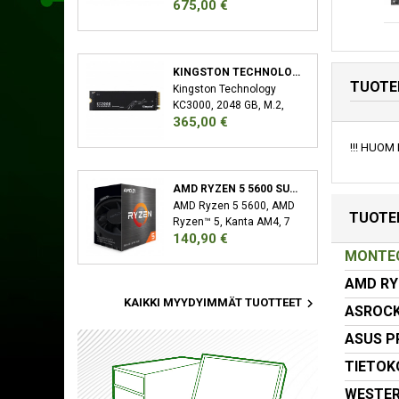
Hinta
675,00 €
32 GB, 2 x 16 GB, DDR5,
6000 MHz, 288-pin DIMM
KINGSTON TECHNOLOGY KC3000 M.2 2048 GB PCI EXPRESS 4.0 3D TLC NVME
TUOTE
Kingston Technology
KC3000, 2048 GB, M.2,
Hinta
365,00 €
7000 MB/s
!!! HUOM E
AMD RYZEN 5 5600 SUORITIN 3,5 GHZ 32 MB L3 LAATIKKO
AMD Ryzen 5 5600, AMD
TUOTE
Ryzen™ 5, Kanta AM4, 7
Hinta
140,90 €
nm, AMD, 3,5 GHz, 4,4
MONTEC
GHz
AMD RYZ

KAIKKI MYYDYIMMÄT TUOTTEET
ASROCK
ASUS PR
TIETOK
WESTERN