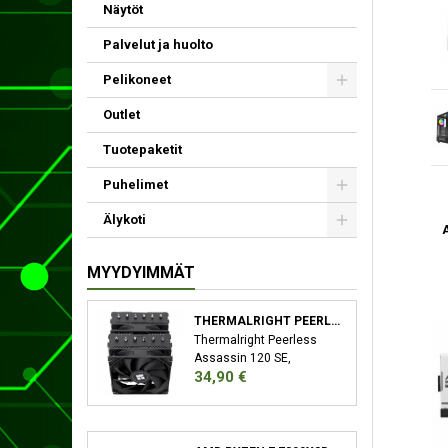
Näytöt
Palvelut ja huolto
Pelikoneet
Outlet
Tuotepaketit
Puhelimet
Älykoti
MYYDYIMMÄT
THERMALRIGHT PEERLESS ASSASSIN 120 SE SUORITIN JÄÄHDYTYSLEVY/JÄÄHDYTIN 12 CM MUSTA
Thermalright Peerless
Assassin 120 SE,
Hinta
34,90 €
Jäähdytyslevy/jäähdytin,
12 cm, 66,17 cfm, Musta