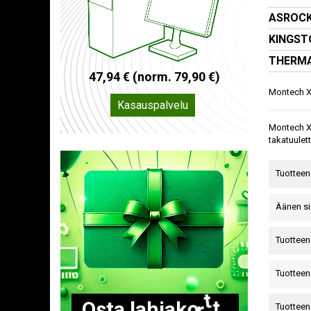
ASROCK
KINGST
THERMA
4
7
,
9
4
€
(
n
o
r
m
.
7
9
,
9
0
€
)
Montech XR
Kasauspalvelu
Montech XR
takatuulet
Tuotteen 
Äänen si
Tuotteen
Tuotteen
O
s
t
a
l
a
h
j
a
k
o
r
t
t
i
Tuotteen