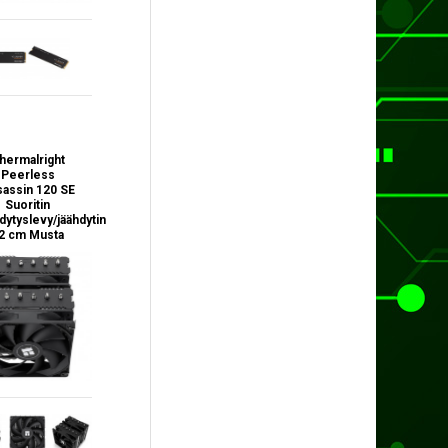
hermalright
Peerless
assin 120 SE
Suoritin
dytyslevy/jäähdytin
2 cm Musta