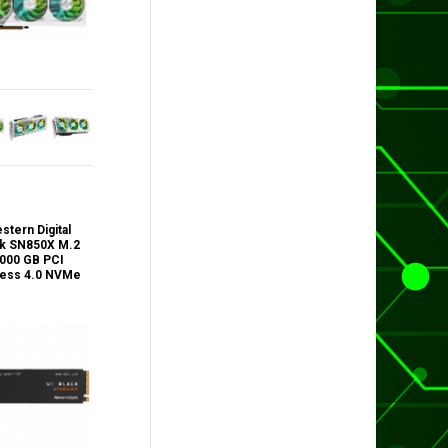
stern Digital
ck SN850X M.2
000 GB PCI
ress 4.0 NVMe