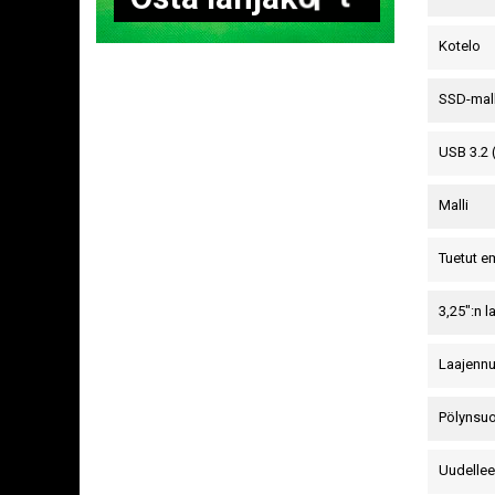
Kotelo
SSD-mall
USB 3.2 
Malli
Tuetut e
3,25":n 
Laajenn
Pölynsuo
Uudellee