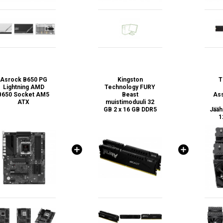
Asrock B650 PG
Kingston
T
Lightning AMD
Technology FURY
B650 Socket AM5
Beast
Ass
ATX
muistimoduuli 32
GB 2 x 16 GB DDR5
Jääh
1