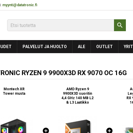
:
myynti@datatronic.fi

UDET
PALVELUT JA HUOLTO
ALE
OUTLET
YRIT
ONIC RYZEN 9 9900X3D RX 9070 OC 16G
Montech XR
AMD Ryzen 9
A
Tower musta
9900X3D suoritin
Le
4,4 GHz 140 MB L2
RX 
& L3 Laatikko
1