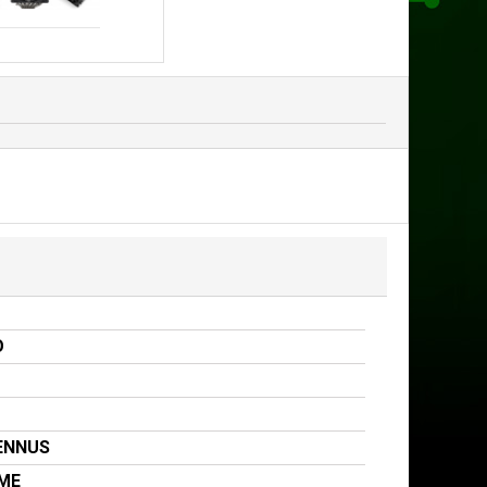
O
ENNUS
VME