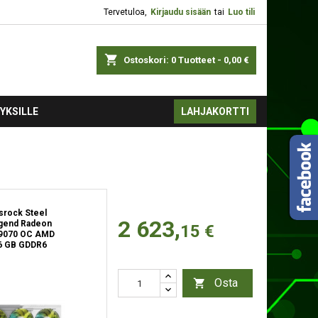
Tervetuloa,
Kirjaudu sisään
tai
Luo tili
shopping_cart
Ostoskori:
0
Tuotteet - 0,00 €
YKSILLE
LAHJAKORTTI
srock Steel
2 623,
gend Radeon
15 €
9070 OC AMD
6 GB GDDR6
Osta
