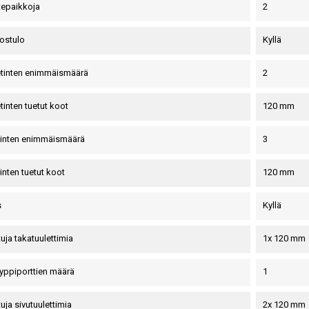
itepaikkoja
2
ostulo
Kyllä
etinten enimmäismäärä
2
tinten tuetut koot
120 mm
tinten enimmäismäärä
3
inten tuetut koot
120 mm
s
Kyllä
uja takatuulettimia
1x 120 mm
yppiporttien määrä
1
uja sivutuulettimia
2x 120 mm