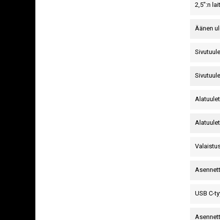
2,5":n la
Äänen ul
Sivutuul
Sivutuule
Alatuule
Alatuulet
Valaistu
Asennett
USB C-ty
Asennett