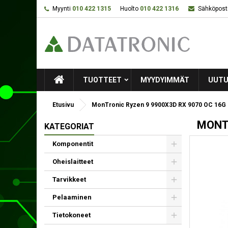
Myynti
010 422 1315
Huolto
010 422 1316
Sähköposti
TUOTTEET
MYYDYIMMÄT
UUTU
Etusivu
MonTronic Ryzen 9 9900X3D RX 9070 OC 16G
MONTR
KATEGORIAT
Komponentit
Oheislaitteet
Tarvikkeet
Pelaaminen
Tietokoneet