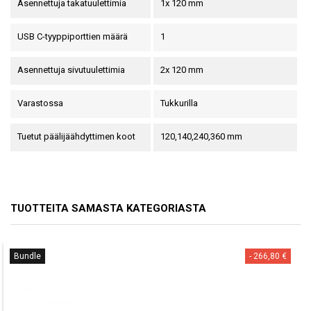
Asennettuja takatuulettimia
1x 120 mm
USB C-tyyppiporttien määrä
1
Asennettuja sivutuulettimia
2x 120 mm
Varastossa
Tukkurilla
Tuetut päälijäähdyttimen koot
120,140,240,360 mm
TUOTTEITA SAMASTA KATEGORIASTA
Bundle
- 266,80 €