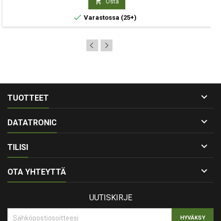

Osta

Varastossa
(25+)

TUOTTEET

DATATRONIC

TILISI

OTA YHTEYTTÄ
UUTISKIRJE