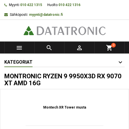
Myynti
010 422 1315
Huolto
010 422 1316
Sähköposti:
myynti@datatronic.fi
0



shopping_cart
KATEGORIAT
MONTRONIC RYZEN 9 9950X3D RX 9070
XT AMD 16G
Montech XR Tower musta