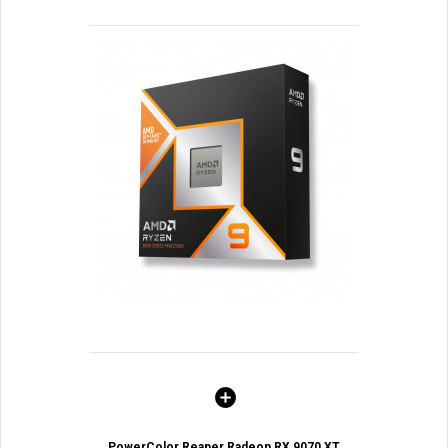
PowerColor Reaper Radeon RX 9070 XT