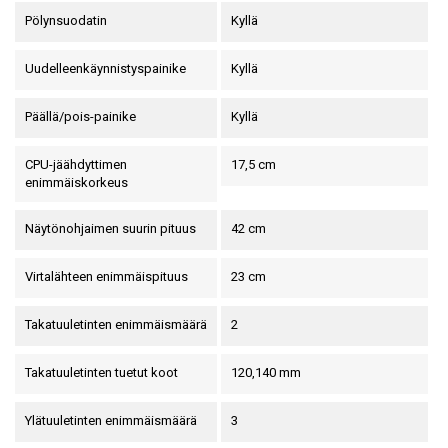
Pölynsuodatin
Kyllä
Uudelleenkäynnistyspainike
Kyllä
Päällä/pois-painike
Kyllä
CPU-jäähdyttimen
17,5 cm
enimmäiskorkeus
Näytönohjaimen suurin pituus
42 cm
Virtalähteen enimmäispituus
23 cm
Takatuuletinten enimmäismäärä
2
Takatuuletinten tuetut koot
120,140 mm
Ylätuuletinten enimmäismäärä
3