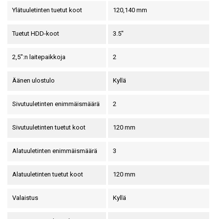
Ylätuuletinten tuetut koot
120,140 mm
Tuetut HDD-koot
3.5"
2,5":n laitepaikkoja
2
Äänen ulostulo
Kyllä
Sivutuuletinten enimmäismäärä
2
Sivutuuletinten tuetut koot
120 mm
Alatuuletinten enimmäismäärä
3
Alatuuletinten tuetut koot
120 mm
Valaistus
Kyllä