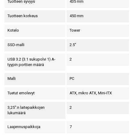
Tuotteen syvyys
435 mm
Tuotteen korkeus
450 mm
Kotelo
Tower
SSD-malli
2.5"
USB 3.2 (3.1 sukupolvi 1) A-
2
tyypin porttien määrä
Malli
PC
Tuetut emolevyt
ATX, mikro ATX, Mini-ITX
3,25":n laitepaikkojen
2
lukumäärä
Laajennuspaikkoja
7