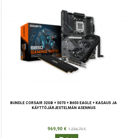
BUNDLE CORSAIR 32GB + 5070 + B650 EAGLE + KASAUS JA
KÄYTTÖJÄRJESTELMÄN ASENNUS
Hinta
Normaali
969,90 €
1 236,70 €
hinta