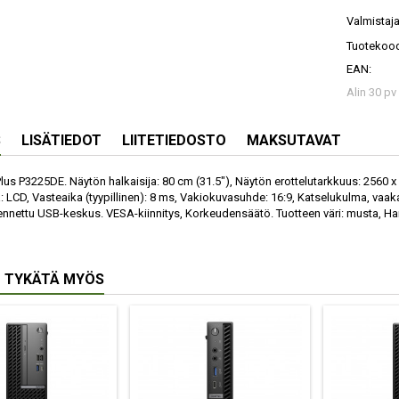
Valmistaja
Tuotekood
EAN:
Alin 30 pv
S
LISÄTIEDOT
LIITETIEDOSTO
MAKSUTAVAT
lus P3225DE. Näytön halkaisija: 80 cm (31.5"), Näytön erottelutarkkuus: 2560 
: LCD, Vasteaika (tyypillinen): 8 ms, Vakiokuvasuhde: 16:9, Katselukulma, vaak
nnettu USB-keskus. VESA-kiinnitys, Korkeudensäätö. Tuotteen väri: musta, H
 TYKÄTÄ MYÖS