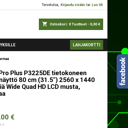
Tervetuloa,
Kirjaudu sisään
tai
Luo tili
shopping_cart
Ostoskori:
0
Tuotteet - 0,00 €
YKSILLE
LAHJAKORTTI
Harmaa
Pro Plus P3225DE tietokoneen
ä näyttö 80 cm (31.5") 2560 x 1440
liä Wide Quad HD LCD musta,
aa
,
00 €
v:n