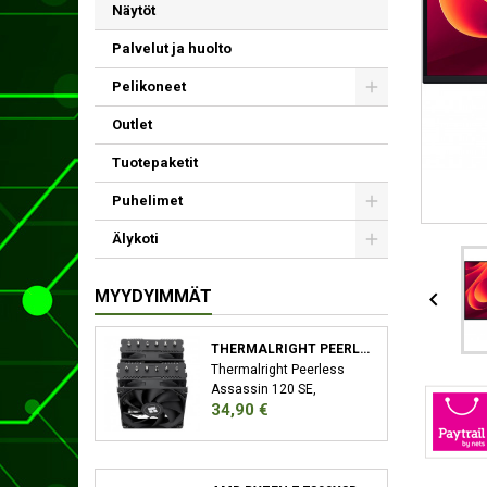
Näytöt
Palvelut ja huolto
Pelikoneet
Outlet
Tuotepaketit
Puhelimet
Älykoti
MYYDYIMMÄT

THERMALRIGHT PEERLESS ASSASSIN 120 SE SUORITIN JÄÄHDYTYSLEVY/JÄÄHDYTIN 12 CM MUSTA
Thermalright Peerless
Assassin 120 SE,
Hinta
34,90 €
Jäähdytyslevy/jäähdytin,
12 cm, 66,17 cfm, Musta