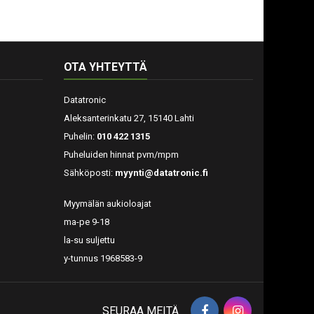
OTA YHTEYTTÄ
Datatronic
Aleksanterinkatu 27, 15140 Lahti
Puhelin:
010 422 1315
Puheluiden hinnat pvm/mpm
Sähköposti:
myynti@datatronic.fi
Myymälän aukioloajat
ma-pe 9-18
la-su suljettu
y-tunnus 1968583-9
SEURAA MEITÄ