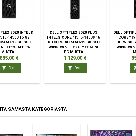
IPLEX 7020 INTEL®
DELL OPTIPLEX 7020 PLUS
DELL OPTIP
5 I5-14500 16 GB
INTEL® CORE™ I5 I5-14500 16
CORE™ I5 
DRAM 512 GB SSD
GB DDR5-SDRAM 512 GB SSD
DDR5-SDR
S 11 PRO SFF PC
WINDOWS 11 PRO MFF MINI
WINDOWS 
MUSTA
PC MUSTA
M
Hinta
Hinta
Hi
885,00 €
1 129,00 €
8


Osta
Osta
ITA SAMASTA KATEGORIASTA