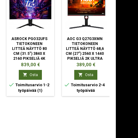
ASROCK PGO32UFS
AOC G3 Q27G3XMN
LE
TIETOKONEEN
TIETOKONEEN
THINKVIS
LITTEÄ NÄYTTÖ 80
LITTEÄ NÄYTTÖ 68,6
40 LED D
CM (31.5") 3840 X
CM (27") 2560 X 1440
CM (34")
2160 PIKSELIÄ 4K
PIKSELIÄ 2K ULTRA
PIKSELI
ULTRA HD OLED
HD LED MUSTA
HD LC
Hinta
Hinta
Hin
839,00 €
389,00 €
59
MUSTA


Osta
Osta



Toimitusarvio 1-2
Toimitusarvio 2-4
Toimitu
työpäivää
(1)
työpäivää
ty