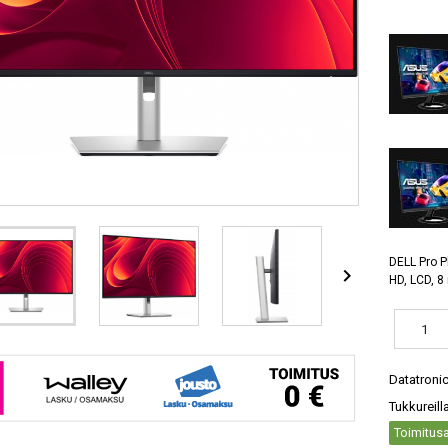
DELL Pro P

HD, LCD, 
Datatroni
Tukkureill
Toimitusa