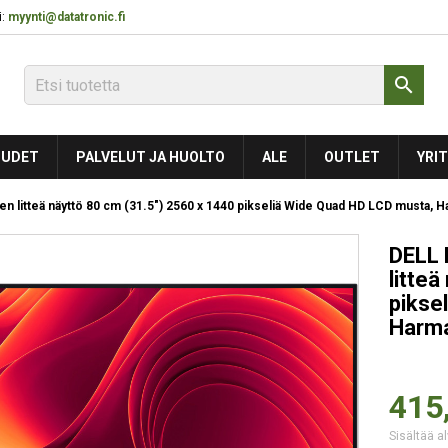
:
myynti@datatronic.fi

UDET
PALVELUT JA HUOLTO
ALE
OUTLET
YRIT
n litteä näyttö 80 cm (31.5") 2560 x 1440 pikseliä Wide Quad HD LCD musta, 
DELL 
litte
pikse
Harm
415
Sisältää al