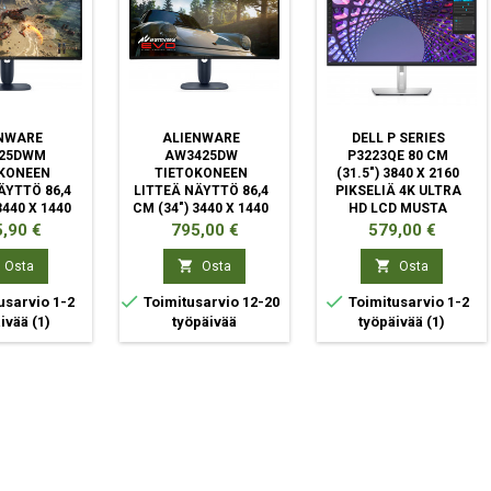
NWARE
ALIENWARE
DELL P SERIES
25DWM
AW3425DW
P3223QE 80 CM
KONEEN
TIETOKONEEN
(31.5") 3840 X 2160
ÄYTTÖ 86,4
LITTEÄ NÄYTTÖ 86,4
PIKSELIÄ 4K ULTRA
3440 X 1440
CM (34") 3440 X 1440
HD LCD MUSTA
 WIDE QUAD
PIKSELIÄ WIDE QUAD
ta
Hinta
Hinta
,90 €
795,00 €
579,00 €
 MUSTA,
HD QD-OLED SININEN
INEN


Osta
Osta
Osta


usarvio 1-2
Toimitusarvio 12-20
Toimitusarvio 1-2
äivää
(1)
työpäivää
työpäivää
(1)