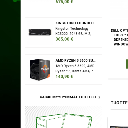
Hinta
675,00 €
32 GB, 2 x 16 GB, DDR5,
6000 MHz, 288-pin DIMM
KINGSTON TECHNOLOGY KC3000 M.2 2048 GB PCI EXPRESS 4.0 3D TLC NVME
Kingston Technology
DELL OPT
KC3000, 2048 GB, M.2,
CORE™ I
Hinta
365,00 €
7000 MB/s
DDR5-S
WINDOW
AMD RYZEN 5 5600 SUORITIN 3,5 GHZ 32 MB L3 LAATIKKO
AMD Ryzen 5 5600, AMD
Ryzen™ 5, Kanta AM4, 7
Hinta
140,90 €
nm, AMD, 3,5 GHz, 4,4
GHz

KAIKKI MYYDYIMMÄT TUOTTEET
TUOTTE