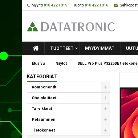
Myynti
010 422 1315
Huolto
010 422 1316
Sähköposti
TUOTTEET
MYYDYIMMÄT
UUTU
Etusivu
Näytöt
DELL Pro Plus P3225DE tietokonee
KATEGORIAT
Komponentit
Oheislaitteet
Tarvikkeet
Pelaaminen
Tietokoneet