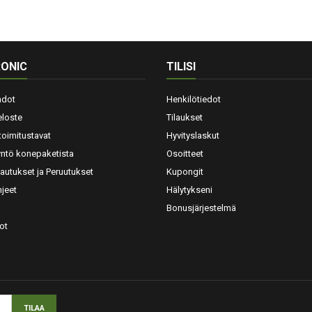
ONIC
TILISI
hdot
Henkilötiedot
eloste
Tilaukset
toimitustavat
Hyvityslaskut
yntö konepaketista
Osoitteet
lautukset ja Peruutukset
Kupongit
jeet
Hälytykseni
Bonusjärjestelmä
ot