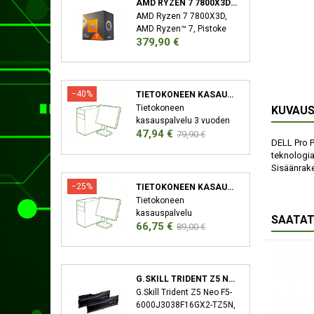
AMD RYZEN 7 7800X3D SUORITIN 4,2 GHZ 96 MB L3 LAATIKKO
AMD Ryzen 7 7800X3D,
AMD Ryzen™ 7, Pistoke
Hinta
379,90 €
AM5, 5 nm, AMD,
7800X3D, 4,2 GHz
−40%
TIETOKONEEN KASAUSPALVELU
Tietokoneen
KUVAU
kasauspalvelu 3 vuoden
Hinta
Normaali
47,94 €
takuu XMP/EXPO
79,90 €
DELL Pro P
Aktivointi Bios-Päivitys
hinta
teknologia
Sisäänrake
−25%
TIETOKONEEN KASAUSPALVELU SEKÄ KÄYTTÖJÄRJESTELMÄN ASENNUS
Tietokoneen
kasauspalvelu
SAATAT
Hinta
Normaali
66,75 €
Käyttöjärjestelmän
89,00 €
asennus (Windows)
hinta
Ajureiden asennus 3
vuoden takuu XMP/EXPO
Aktivointi Bios-Päivitys
G.SKILL TRIDENT Z5 NEO F5-6000J3038F16GX2-TZ5N MUISTIMODUULI 32 GB 2 X 16 GB DDR5 6000 MHZ
G.Skill Trident Z5 Neo F5-
6000J3038F16GX2-TZ5N,