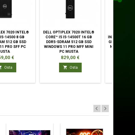
LEX 7020 INTEL®
DELL OPTIPLEX 7020 INTEL®
DELL PREC
I5-14500 8 GB
CORE™ I5 I5-14500T 16 GB
INTEL® CORE™ 
AM 512 GB SSD
DDR5-SDRAM 512 GB SSD
GB DDR5-SDRA
11 PRO SFF PC
WINDOWS 11 PRO MFF MINI
NVIDIA T100
USTA
PC MUSTA
PRO CFF 
nta
Hinta
Hinta
59,00 €
829,00 €
1 95



Osta
Osta