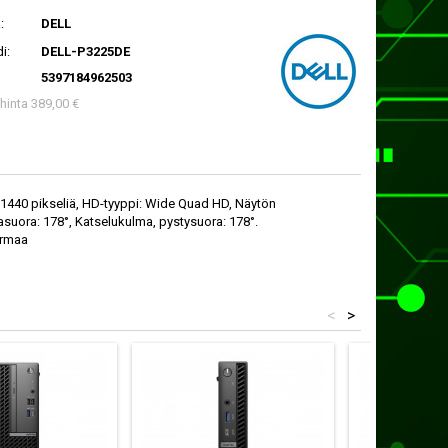
:
DELL
i:
DELL-P3225DE
5397184962503
 hinta 389,00 €
x 1440 pikseliä, HD-tyyppi: Wide Quad HD, Näytön
asuora: 178°, Katselukulma, pystysuora: 178°.
armaa
<
>