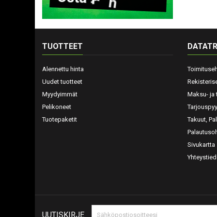
TUOTTEET
DATATR
Alennettu hinta
Toimituse
Uudet tuotteet
Rekisteris
Myydyimmät
Maksu- ja 
Pelikoneet
Tarjouspy
Tuotepaketit
Takuut, Pa
Palautusoh
Sivukartta
Yhteystied
UUTISKIRJE