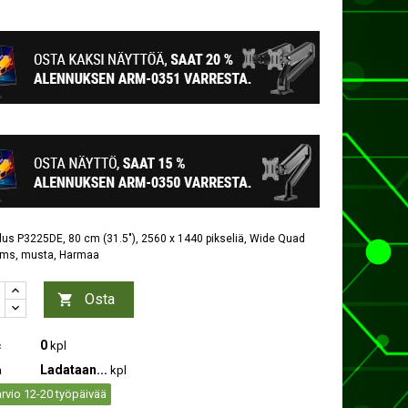
lus P3225DE, 80 cm (31.5"), 2560 x 1440 pikseliä, Wide Quad
8 ms, musta, Harmaa
Osta

0
c
kpl
Ladataan...
a
kpl
rvio 12-20 työpäivää