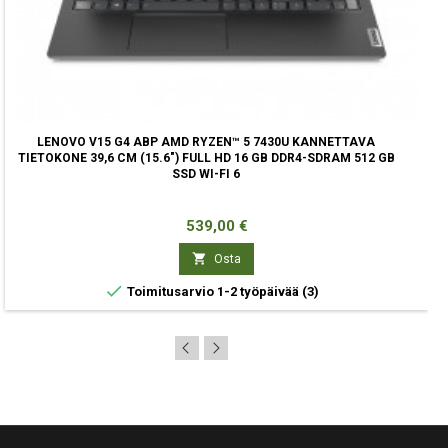
LENOVO V15 G4 ABP AMD RYZEN™ 5 7430U KANNETTAVA
TIETOKONE 39,6 CM (15.6") FULL HD 16 GB DDR4-SDRAM 512 GB
SSD WI-FI 6
Hinta
539,00 €

Osta

Toimitusarvio 1-2 työpäivää
(3)