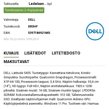
Ladataan...
Tukkureilla
kpl
Toimitusarvio 2-4 työpäivää
Valmistaja:
DELL
Tuotekoodi:
XR3HF
EAN:
5397184921845
Alin 30 pv hinta 1099,00 €
KUVAUS
LISÄTIEDOT
LIITETIEDOSTO
MAKSUTAVAT
DELL Latitude 5455. Tuotetyyppi: Kannettava tietokone, Kotelo:
Simpukka. Suoritinperhe: Qualcomm Snapdragon, Prosessorimalli:
X1P-64-100, Prosessorin taajuus: 3,4 GHz. Näytön halkaisija: 35,6 cm
(14"), HD-tyyppi: Full HD+, Näytön erottelutarkkuus: 1920 x 1200
pikseliä. Sisäinen muisti: 16 GB, Sisäisen muistin tyyppi: LPDDR5x-
SDRAM. Kokonaistallennuskapasiteetti: 512 GB, Tallennusmedia:
SSD. Sisältyvän näytönohjaimen malli: Qualcomm Adreno GPU.
Käyttöjärjestelmä asennettu: Windows 11 Pro. Tuotteen väri: Harmaa