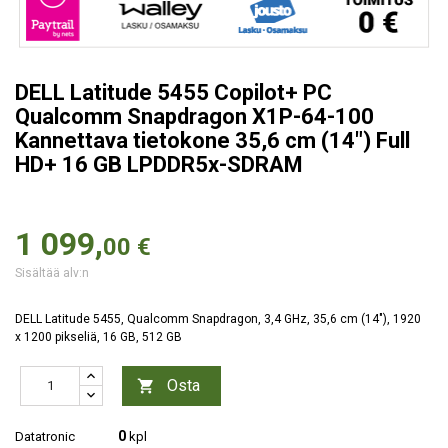
DELL Latitude 5455 Copilot+ PC
Qualcomm Snapdragon X1P-64-100
Kannettava tietokone 35,6 cm (14") Full
HD+ 16 GB LPDDR5x-SDRAM
1 099,
00 €
Sisältää alv:n
DELL Latitude 5455, Qualcomm Snapdragon, 3,4 GHz, 35,6 cm (14"), 1920
x 1200 pikseliä, 16 GB, 512 GB
Osta

0
Datatronic
kpl