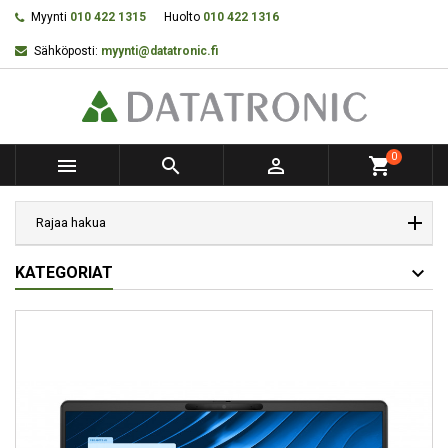
Myynti
010 422 1315
Huolto
010 422 1316
Sähköposti:
myynti@datatronic.fi
0



shopping_cart
Rajaa hakua
KATEGORIAT