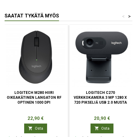
SAATAT TYKÄTÄ MYÖS
<
>
LOGITECH M280 HIIRI
LOGITECH C270
OIKEAKÄTINEN LANGATON RF
VERKKOKAMERA 3 MP 1280 X
OPTINEN 1000 DPI
720 PIKSELIÄ USB 2.0 MUSTA
Hinta
Hinta
22,90 €
20,90 €


Osta
Osta