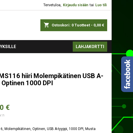
Tervetuloa,
Kirjaudu sisään
tai
Luo tili
shopping_cart
Ostoskori:
0
Tuotteet - 0,00 €
YKSILLE
LAHJAKORTTI
MS116 hiiri Molempikätinen USB A-
i Optinen 1000 DPI
0 €
v:n
, Molempikätinen, Optinen, USB A-tyyppi, 1000 DPI, Musta