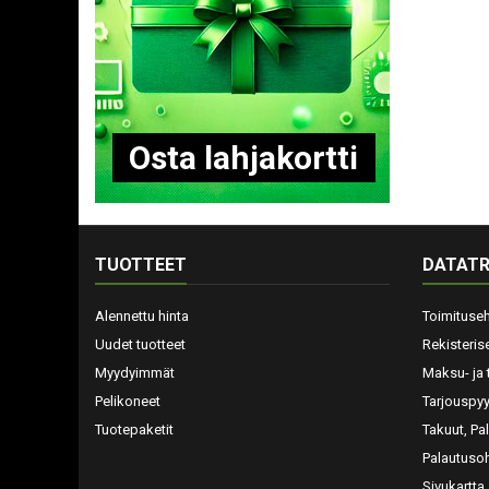
O
s
t
a
l
a
h
j
a
k
o
r
t
t
i
TUOTTEET
DATATR
Alennettu hinta
Toimituse
Uudet tuotteet
Rekisteris
Myydyimmät
Maksu- ja 
Pelikoneet
Tarjouspy
Tuotepaketit
Takuut, Pa
Palautusoh
Sivukartta