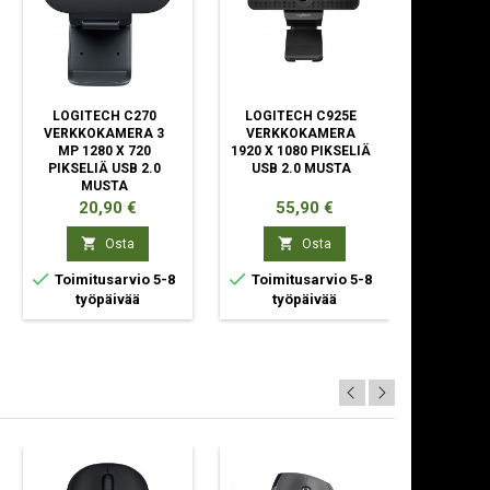
LOGITECH C270
LOGITECH C925E
LENOVO 
VERKKOKAMERA 3
VERKKOKAMERA
ASENN
MP 1280 X 720
1920 X 1080 PIKSELIÄ
M
PIKSELIÄ USB 2.0
USB 2.0 MUSTA
MUSTA
Hinta
Hinta
Hin
20,90 €
55,90 €
25


Osta
Osta


Toimitusarvio 5-8
Toimitusarvio 5-8
työpäivää
työpäivää