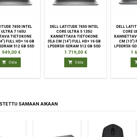
ITUDE 7450 INTEL
DELL LATITUDE 7450 INTEL
DELL LATIT
 ULTRA 7 165U
CORE ULTRA 5 135U
CORE U
TAVA TIETOKONE
KANNETTAVA TIETOKONE
KANNETTAV
14") FULL HD+ 16 GB
35,6 CM (14") FULL HD+ 16 GB
CM (13") 
SDRAM 512 GB SSD
LPDDR5X-SDRAM 512 GB SSD
LPDDR5X-SD
WI-FI 7
WI-FI 7
WI
inta
Hinta
Hin
 949,00 €
1 719,00 €
1 


Osta
Osta
OSTETTU SAMAAN AIKAAN