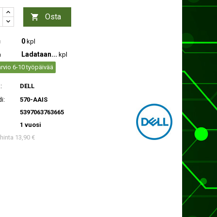
Osta

0
c
kpl
Ladataan...
a
kpl
rvio 6-10 työpäivää
:
DELL
i:
570-AAIS
5397063763665
1 vuosi
 hinta 13,90 €