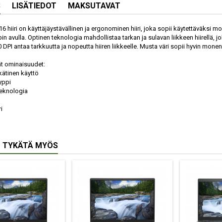
S
LISÄTIEDOT
MAKSUTAVAT
 hiiri on käyttäjäystävällinen ja ergonominen hiiri, joka sopii käytettäväksi mo
n avulla. Optinen teknologia mahdollistaa tarkan ja sulavan liikkeen hiirellä, j
0 DPI antaa tarkkuutta ja nopeutta hiiren liikkeelle. Musta väri sopii hyvin mon
t ominaisuudet:
ätinen käyttö
yppi
teknologia
i
 TYKÄTÄ MYÖS