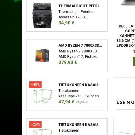
THERMALRIGHT PEERLESS ASSASSIN 120 SE SUORITIN JÄÄHDYTYSLEVY/JÄÄHDYTIN 12 CM MUSTA
Thermalright Peerless
Assassin 120 SE,
Hinta
34,90 €
Jäähdytyslevy/jäähdytin,
DELL LAT
12 cm, 66,17 cfm, Musta
CORE
KANNET
35,6 CM (
LPDDR5X-
AMD RYZEN 7 7800X3D SUORITIN 4,2 GHZ 96 MB L3 LAATIKKO
H
1
AMD Ryzen 7 7800X3D,
AMD Ryzen™ 7, Pistoke
Hinta
379,90 €
AM5, 5 nm, AMD,
7800X3D, 4,2 GHz
−40%
TIETOKONEEN KASAUSPALVELU
Tietokoneen
kasauspalvelu 3 vuoden
Hinta
Normaali
47,94 €
takuu XMP/EXPO
USEIN 
79,90 €
Aktivointi Bios-Päivitys
hinta
−25%
TIETOKONEEN KASAUSPALVELU SEKÄ KÄYTTÖJÄRJESTELMÄN ASENNUS
Tietokoneen