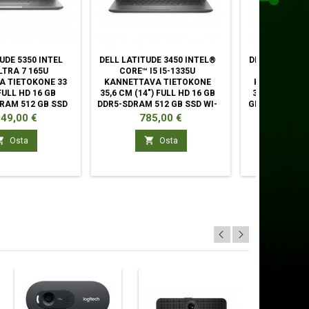
UDE 5350 INTEL
DELL LATITUDE 3450 INTEL®
DELL LATITUD
LTRA 7 165U
CORE™ I5 I5-1335U
CORE™ I7
A TIETOKONE 33
KANNETTAVA TIETOKONE
KANNETTAVA
FULL HD 16 GB
35,6 CM (14") FULL HD 16 GB
39,6 CM (15.6
RAM 512 GB SSD
DDR5-SDRAM 512 GB SSD WI-
GB DDR5-SDRA
-FI 6E
FI 6E
WI-F
ta
Hinta
Hinta
649,00 €
785,00 €
1 02



Osta
Osta