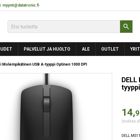
:
myynti@datatronic.fi

UDET
PALVELUT JA HUOLTO
ALE
OUTLET
YRIT
i Molempikätinen USB A-tyyppi Optinen 1000 DPI
DELL 
tyypp
14,
9
Sisältää al
DELL MS116