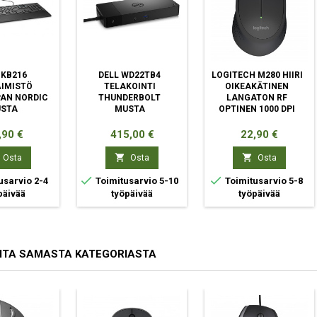
 KB216
DELL WD22TB4
LOGITECH M280 HIIRI
IMISTÖ
TELAKOINTI
OIKEAKÄTINEN
AN NORDIC
THUNDERBOLT
LANGATON RF
STA
MUSTA
OPTINEN 1000 DPI
ta
Hinta
Hinta
,90 €
415,00 €
22,90 €


Osta
Osta
Osta


usarvio 2-4
Toimitusarvio 5-10
Toimitusarvio 5-8
päivää
työpäivää
työpäivää
ITA SAMASTA KATEGORIASTA