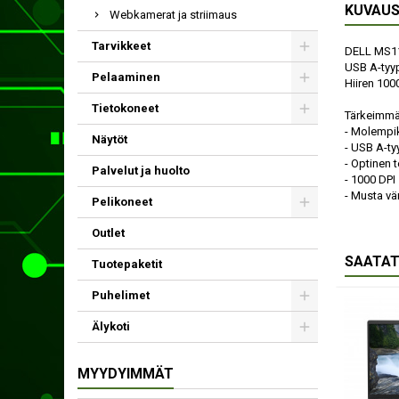
KUVAU
Webkamerat ja striimaus
Tarvikkeet
DELL MS116
USB A-tyypi
Pelaaminen
Hiiren 100
Tietokoneet
Tärkeimmä
- Molempik
Näytöt
- USB A-ty
- Optinen 
Palvelut ja huolto
- 1000 DPI
- Musta vär
Pelikoneet
Outlet
SAATAT
Tuotepaketit
Puhelimet
Älykoti
MYYDYIMMÄT