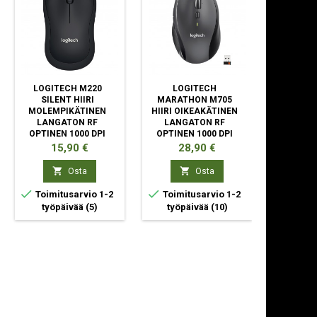
LOGITECH M220
LOGITECH
LOGITEC
SILENT HIIRI
MARATHON M705
LIGHTS
MOLEMPIKÄTINEN
HIIRI OIKEAKÄTINEN
OIKEA
LANGATON RF
LANGATON RF
LANG
OPTINEN 1000 DPI
OPTINEN 1000 DPI
OPTINEN
Hinta
Hinta
Hi
15,90 €
28,90 €
94


Osta
Osta



Toimitusarvio 1-2
Toimitusarvio 1-2
Toimit
työpäivää
(5)
työpäivää
(10)
ty