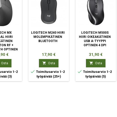
ECH MX
LOGITECH M240 HIIRI
LOGITECH M500S
AL HIIRI
MOLEMPIKÄTINEN
HIIRI OIKEAKÄTINEN
KÄTINEN
BLUETOOTH
USB A-TYYPPI
ON RF +
OPTINEN 4 DPI
H OPTINEN
0 DPI
ta
Hinta
Hinta
,90 €
17,90 €
31,90 €


Osta
Osta
Osta


usarvio 1-2
Toimitusarvio 1-2
Toimitusarvio 1-2
äivää
(3)
työpäivää
(25+)
työpäivää
(5)