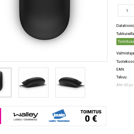
Datatroni
Tukkureill
Toimitusa
Valmistaja
Tuotekood
EAN:
Takuu:
Alin 30 pv