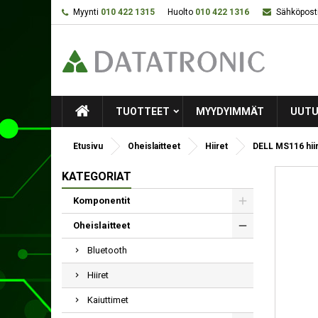
Myynti
010 422 1315
Huolto
010 422 1316
Sähköposti
TUOTTEET
MYYDYIMMÄT
UUTU
Etusivu
Oheislaitteet
Hiiret
DELL MS116 hiir
KATEGORIAT
Komponentit
Oheislaitteet
Bluetooth
Hiiret
Kaiuttimet