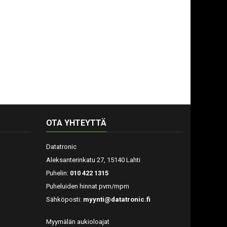
OTA YHTEYTTÄ
Datatronic
Aleksanterinkatu 27, 15140 Lahti
Puhelin:
010 422 1315
Puheluiden hinnat pvm/mpm
Sähköposti:
myynti@datatronic.fi
Myymälän aukioloajat