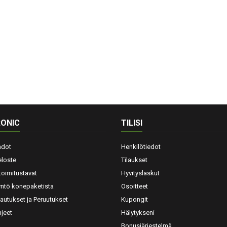
ONIC
TILISI
hdot
Henkilötiedot
eloste
Tilaukset
toimitustavat
Hyvityslaskut
yntö konepaketista
Osoitteet
lautukset ja Peruutukset
Kupongit
jeet
Hälytykseni
Bonusjärjestelmä