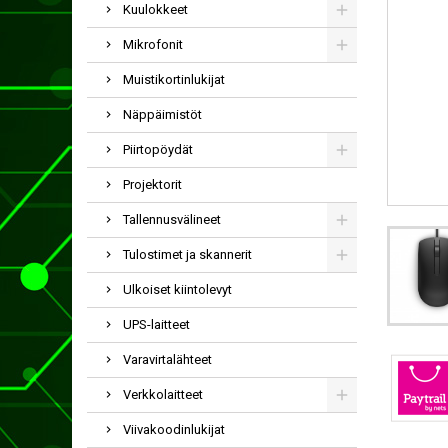
Kuulokkeet
Mikrofonit
Muistikortinlukijat
Näppäimistöt
Piirtopöydät
Projektorit
Tallennusvälineet
Tulostimet ja skannerit
Ulkoiset kiintolevyt
UPS-laitteet
Varavirtalähteet
Verkkolaitteet
Viivakoodinlukijat