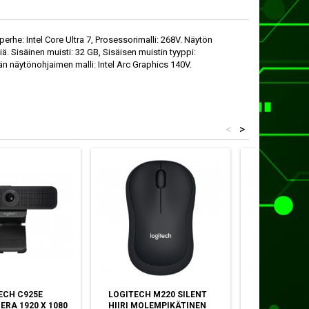
rhe: Intel Core Ultra 7, Prosessorimalli: 268V. Näytön
iä. Sisäinen muisti: 32 GB, Sisäisen muistin tyyppi:
 näytönohjaimen malli: Intel Arc Graphics 140V.
<
>
ECH C925E
LOGITECH M220 SILENT
LOGITECH M
RA 1920 X 1080
HIIRI MOLEMPIKÄTINEN
HIIRI OIK