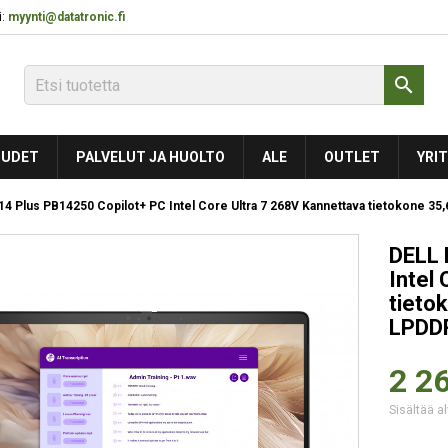
:
myynti@datatronic.fi

UDET
PALVELUT JA HUOLTO
ALE
OUTLET
YRIT
14 Plus PB14250 Copilot+ PC Intel Core Ultra 7 268V Kannettava tietokone 3
DELL 
Intel
tieto
LPDD
2 26
Sisältää al