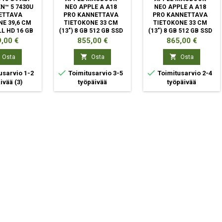
N™ 5 7430U
NEO APPLE A A18
NEO APPLE A A18
ETTAVA
PRO KANNETTAVA
PRO KANNETTAVA
E 39,6 CM
TIETOKONE 33 CM
TIETOKONE 33 CM
ULL HD 16 GB
(13") 8 GB 512 GB SSD
(13") 8 GB 512 GB SSD
AM 512 GB
WI-FI 6E (802.11AX)
WI-FI 6E (802.11AX)
ta
Hinta
Hinta
,00 €
855,00 €
865,00 €
I-FI 6
MACOS TAHOE
MACOS TAHOE
INDIGO
HOPEA


Osta
Osta
Osta


usarvio 1-2
Toimitusarvio 3-5
Toimitusarvio 2-4
äivää
(3)
työpäivää
työpäivää