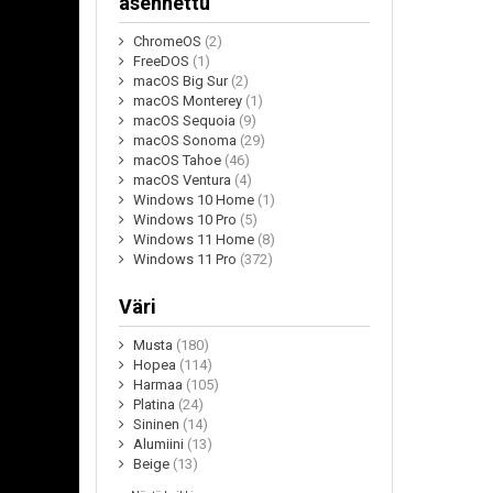
asennettu
ChromeOS
(2)
FreeDOS
(1)
macOS Big Sur
(2)
macOS Monterey
(1)
macOS Sequoia
(9)
macOS Sonoma
(29)
macOS Tahoe
(46)
macOS Ventura
(4)
Windows 10 Home
(1)
Windows 10 Pro
(5)
Windows 11 Home
(8)
Windows 11 Pro
(372)
Väri
Musta
(180)
Hopea
(114)
Harmaa
(105)
Platina
(24)
Sininen
(14)
Alumiini
(13)
Beige
(13)