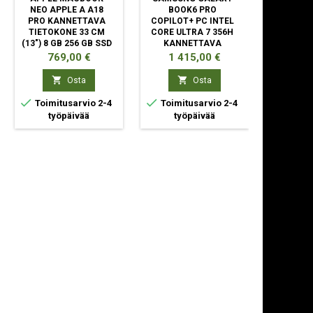
NEO APPLE A A18
BOOK6 PRO
PB16250
PRO KANNETTAVA
COPILOT+ PC INTEL
5 120U 
TIETOKONE 33 CM
CORE ULTRA 7 356H
TIETOKO
(13") 8 GB 256 GB SSD
KANNETTAVA
(16") FU
WI-FI 6E (802.11AX)
TIETOKONE 35,6 CM
DDR5-SD
Hinta
Hinta
Hint
769,00 €
1 415,00 €
1 5
MACOS TAHOE LIME
(14")
SSD 
KOSKETUSNÄYTTÖ


Osta
Osta
WQXGA+ 32 GB


Toimitusarvio 2-4
Toimitusarvio 2-4
työpäivää
työpäivää