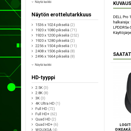
Näytä kaikki
KUVAU
Näytön erottelutarkkuus
DELL Pro 1
halkaisija:
1536 x 1024 pikseliä
(2)
LPDDR5x-SD
1920 x 1080 pikseliä
(71)
Käyttöjärj
1920 x 1200 pikseliä
(252)
1920 x 1280 pikseliä
(2)
2256 x 1504 pikseliä
(11)
2408 x 1506 pikseliä
(8)
SAATAT
2496 x 1664 pikseliä
(8)
Näytä kaikki
HD-tyyppi
2.5K
(3)
2.8K
(8)
3K
(3)
4K Ultra HD
(1)
Full HD
(72)
Full HD+
(62)
Quad HD
(2)
Quad HD+
(6)
LOGIT
OIKEAKÄ
WQUXGA
(4)