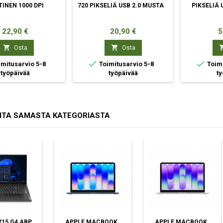
TINEN 1000 DPI
720 PIKSELIÄ USB 2.0 MUSTA
PIKSELIÄ 
Hinta
Hinta
H
22,90 €
20,90 €
5


Osta
Osta


mitusarvio 5-8
Toimitusarvio 5-8
Toimi
työpäivää
työpäivää
ty
ITA SAMASTA KATEGORIASTA
15 G4 ABP
APPLE MACBOOK
APPLE MACBOOK