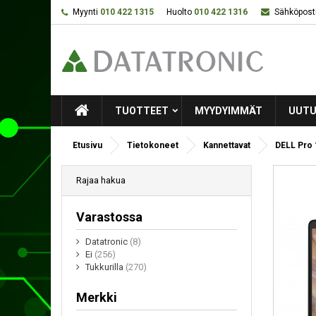
Myynti
010 422 1315
Huolto
010 422 1316
Sähköposti
TUOTTEET
MYYDYIMMÄT
UUTU
Etusivu
Tietokoneet
Kannettavat
DELL Pro 
Rajaa hakua
Varastossa
Datatronic
(8)
Ei
(256)
Tukkurilla
(270)
Merkki