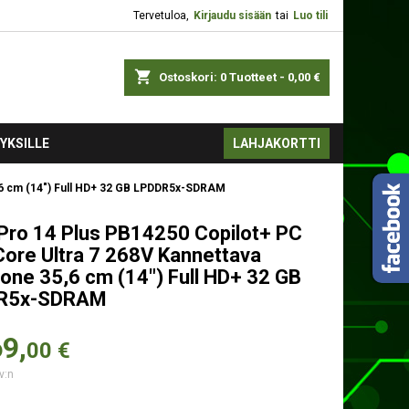
Tervetuloa,
Kirjaudu sisään
tai
Luo tili
shopping_cart
Ostoskori:
0
Tuotteet - 0,00 €
YKSILLE
LAHJAKORTTI
5,6 cm (14") Full HD+ 32 GB LPDDR5x-SDRAM
Pro 14 Plus PB14250 Copilot+ PC
 Core Ultra 7 268V Kannettava
kone 35,6 cm (14") Full HD+ 32 GB
R5x-SDRAM
9,
00 €
v:n