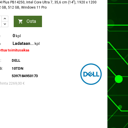
4 Plus PB14250, Intel Core Ultra 7, 35,6 cm (14"), 1920 x 1200
32 GB, 512 GB, Windows 11 Pro
Osta

0
c
kpl
Ladataan...
a
kpl
ettua toimitusaikaa
:
DELL
i:
10TDN
5397184950173
 hinta 2269,00 €