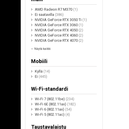
AMD Radeon R7 M370
(1)
Ei saatavilla
(386)
NVIDIA GeForce RTX 3050 Ti
(1)
NVIDIA GeForce RTX 3060
(1)
NVIDIA GeForce RTX 4050
(2)
NVIDIA GeForce RTX 4060
(2)
NVIDIA GeForce RTX 4070
(2)
Näytä kaikki
Mobiili
Kyllä
(14)
Ei
(445)
Wi-Fi-standardi
Wi-Fi 7 (802.11be)
(234)
Wi-Fi 6E (802.11ax)
(182)
Wi-Fi 6 (802.11ax)
(54)
Wi-Fi 5 (802.11ac)
(4)
Taustavalaistu