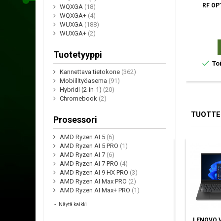
RF OP
WQXGA
(18)
WQXGA+
(4)
WUXGA
(188)
WUXGA+
(2)
Tuotetyyppi

Toi
Kannettava tietokone
(362)
Mobiilityöasema
(91)
Hybridi (2-in-1)
(20)
Chromebook
(2)
TUOTTE
Prosessori
AMD Ryzen AI 5
(6)
AMD Ryzen AI 5 PRO
(1)
AMD Ryzen AI 7
(6)
AMD Ryzen AI 7 PRO
(4)
AMD Ryzen AI 9 HX PRO
(3)
AMD Ryzen AI Max PRO
(2)
AMD Ryzen AI Max+ PRO
(1)
Näytä kaikki
APPLE MACBOOK
DELL PRO 15
LENOVO V