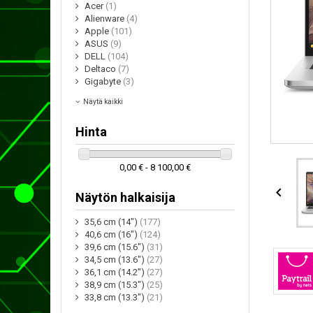
Acer
(1)
Alienware
(4)
Apple
(101)
ASUS
(9)
DELL
(104)
Deltaco
(7)
Gigabyte
(3)
Näytä kaikki
Hinta
0,00 € - 8 100,00 €

Näytön halkaisija
35,6 cm (14")
(177)
40,6 cm (16")
(124)
39,6 cm (15.6")
(31)
34,5 cm (13.6")
(27)
36,1 cm (14.2")
(27)
38,9 cm (15.3")
(25)
33,8 cm (13.3")
(21)