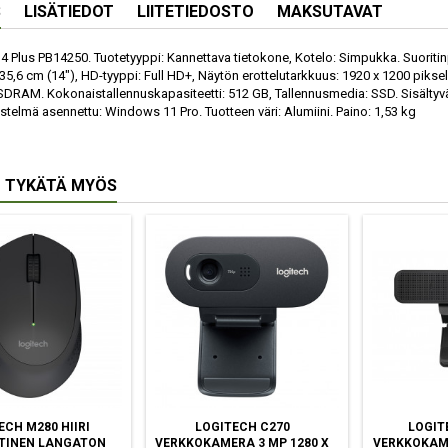
S
LISÄTIEDOT
LIITETIEDOSTO
MAKSUTAVAT
4 Plus PB14250. Tuotetyyppi: Kannettava tietokone, Kotelo: Simpukka. Suoritinpe
 35,6 cm (14"), HD-tyyppi: Full HD+, Näytön erottelutarkkuus: 1920 x 1200 piksel
RAM. Kokonaistallennuskapasiteetti: 512 GB, Tallennusmedia: SSD. Sisältyvän
estelmä asennettu: Windows 11 Pro. Tuotteen väri: Alumiini. Paino: 1,53 kg
 TYKÄTÄ MYÖS
ECH M280 HIIRI
LOGITECH C270
LOGIT
TINEN LANGATON
VERKKOKAMERA 3 MP 1280 X
VERKKOKAME