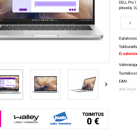
DELL Pro 1
pikseliä, 
Datatroni
Tukkureill
Ei vahvist
Valmistaja
Tuotekood
EAN:

Alin 30 pv