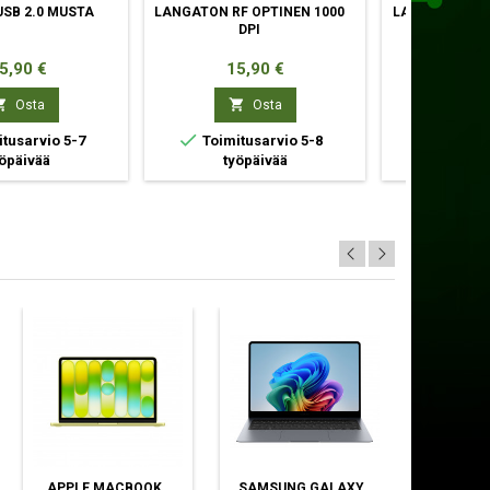
USB 2.0 MUSTA
LANGATON RF OPTINEN 1000
LANGATON RF
DPI
OPTINEN 
inta
Hinta
Hin
5,90 €
15,90 €
66,



Osta
Osta


tusarvio 5-7
Toimitusarvio 5-8
Toimitu
öpäivää
työpäivää
työpä
APPLE MACBOOK
SAMSUNG GALAXY
DELL P