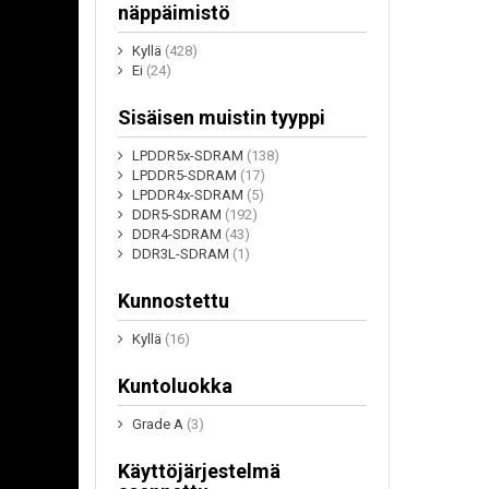
näppäimistö
Kyllä
(428)
Ei
(24)
Sisäisen muistin tyyppi
LPDDR5x-SDRAM
(138)
LPDDR5-SDRAM
(17)
LPDDR4x-SDRAM
(5)
DDR5-SDRAM
(192)
DDR4-SDRAM
(43)
DDR3L-SDRAM
(1)
Kunnostettu
Kyllä
(16)
Kuntoluokka
Grade A
(3)
Käyttöjärjestelmä