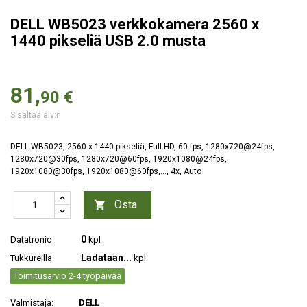
DELL WB5023 verkkokamera 2560 x
1440 pikseliä USB 2.0 musta
81,
90 €
Sisältää alv:n
DELL WB5023, 2560 x 1440 pikseliä, Full HD, 60 fps, 1280x720@24fps,
1280x720@30fps, 1280x720@60fps, 1920x1080@24fps,
1920x1080@30fps, 1920x1080@60fps,..., 4x, Auto
Osta

0
Datatronic
kpl
Ladataan...
Tukkureilla
kpl
Toimitusarvio 2-4 työpäivää
Valmistaja:
DELL