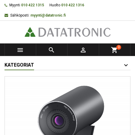
Myynti
010 422 1315
Huolto
010 422 1316
Sähköposti:
myynti@datatronic.fi
0



shopping_cart
KATEGORIAT