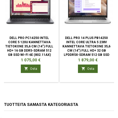
DELL PRO PC14250 INTEL
DELL PRO 14 PLUS PB14250
CORE 5 120U KANNETTAVA
INTEL CORE ULTRA 5 238V
TIETOKONE 35,6 CM (14") FULL
KANNETTAVA TIETOKONE 35,6
HD+ 16 GB DDR5-SDRAM 512
CM (14") FULL HD+ 32 GB
GB SSD WI-FI 6E (802.11AX)
LPDDR5X-SDRAM 512 GB SSD
Hinta
Hinta
1 075,00 €
1 879,00 €


Osta
Osta
TUOTTEITA SAMASTA KATEGORIASTA