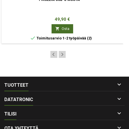
Hinta
49,90 €

Osta

Toimitusarvio 1-2 työpäivää
(2)

TUOTTEET

DATATRONIC

TILISI

OTA YHTEYTTÄ