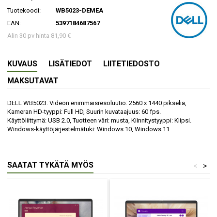
Tuotekoodi:
WB5023-DEMEA
EAN:
5397184687567
Alin 30 pv hinta 81,90 €
KUVAUS
LISÄTIEDOT
LIITETIEDOSTO
MAKSUTAVAT
DELL WB5023. Videon enimmäisresoluutio: 2560 x 1440 pikseliä,
Kameran HD-tyyppi: Full HD, Suurin kuvataajuus: 60 fps.
Käyttöliittymä: USB 2.0, Tuotteen väri: musta, Kiinnitystyyppi: Klipsi.
Windows-käyttöjärjestelmätuki: Windows 10, Windows 11
SAATAT TYKÄTÄ MYÖS
<
>