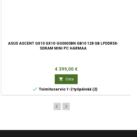
ASUS ASCENT GX10 GX10-GG0003BN GB10 128 GB LPDDR5X-
SDRAM MINI PC HARMAA
Hinta
4 399,00 €

Osta

Toimitusarvio 1-2 työpäivää
(2)