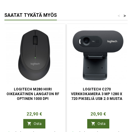
SAATAT TYKÄTÄ MYÖS
<
>
LOGITECH M280 HIIRI
LOGITECH C270
OIKEAKÄTINEN LANGATON RF
VERKKOKAMERA 3 MP 1280 X
OPTINEN 1000 DPI
720 PIKSELIÄ USB 2.0 MUSTA
Hinta
Hinta
22,90 €
20,90 €


Osta
Osta