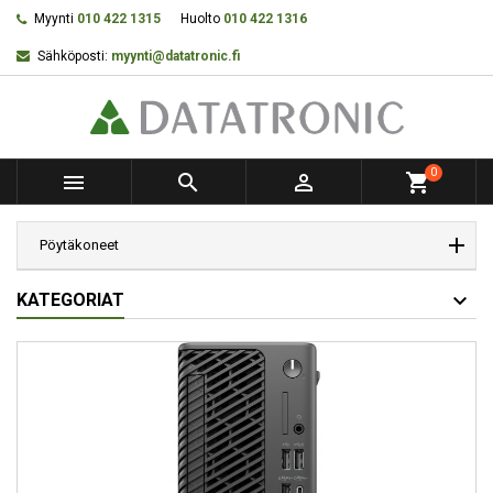
Myynti
010 422 1315
Huolto
010 422 1316
Sähköposti:
myynti@datatronic.fi
0



shopping_cart
Pöytäkoneet
KATEGORIAT