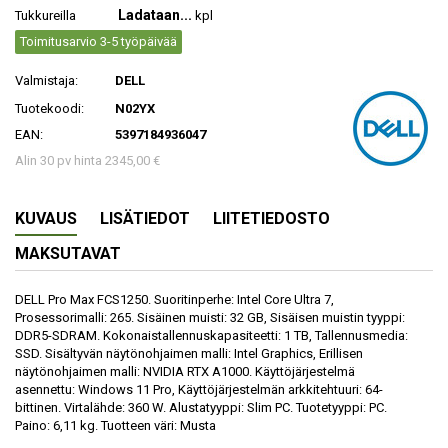
Ladataan...
Tukkureilla
kpl
Toimitusarvio 3-5 työpäivää
Valmistaja:
DELL
Tuotekoodi:
N02YX
EAN:
5397184936047
Alin 30 pv hinta 2345,00 €
KUVAUS
LISÄTIEDOT
LIITETIEDOSTO
MAKSUTAVAT
DELL Pro Max FCS1250. Suoritinperhe: Intel Core Ultra 7,
Prosessorimalli: 265. Sisäinen muisti: 32 GB, Sisäisen muistin tyyppi:
DDR5-SDRAM. Kokonaistallennuskapasiteetti: 1 TB, Tallennusmedia:
SSD. Sisältyvän näytönohjaimen malli: Intel Graphics, Erillisen
näytönohjaimen malli: NVIDIA RTX A1000. Käyttöjärjestelmä
asennettu: Windows 11 Pro, Käyttöjärjestelmän arkkitehtuuri: 64-
bittinen. Virtalähde: 360 W. Alustatyyppi: Slim PC. Tuotetyyppi: PC.
Paino: 6,11 kg. Tuotteen väri: Musta