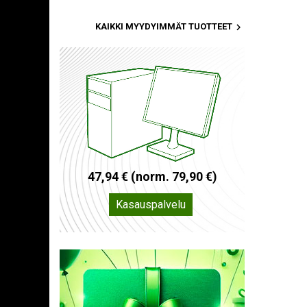

KAIKKI MYYDYIMMÄT TUOTTEET
4
7
,
9
4
€
(
n
o
r
m
.
7
9
,
9
0
€
)
Kasauspalvelu