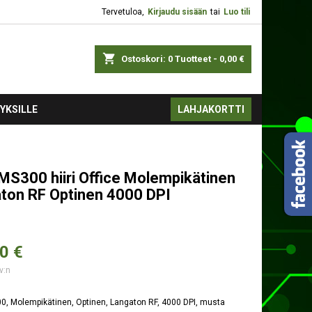
Tervetuloa,
Kirjaudu sisään
tai
Luo tili
shopping_cart
Ostoskori:
0
Tuotteet - 0,00 €
YKSILLE
LAHJAKORTTI
MS300 hiiri Office Molempikätinen
ton RF Optinen 4000 DPI
0 €
v:n
, Molempikätinen, Optinen, Langaton RF, 4000 DPI, musta