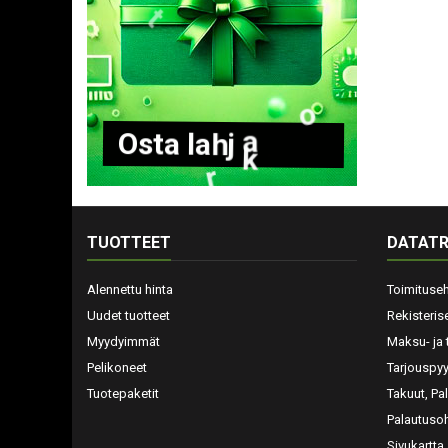
O
s
t
a
l
a
h
j
a
k
o
r
t
t
i
TUOTTEET
DATATR
Alennettu hinta
Toimituse
Uudet tuotteet
Rekisteris
Myydyimmät
Maksu- ja 
Pelikoneet
Tarjouspy
Tuotepaketit
Takuut, Pa
Palautusoh
Sivukartta