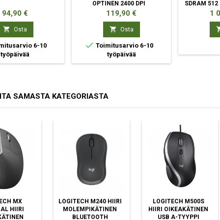
OPTINEN 2400 DPI
SDRAM 512 
(80
Hinta
Hinta
Hin
94,90 €
119,90 €
1 


Osta
Osta

mitusarvio 6-10
Toimitusarvio 6-10
työpäivää
työpäivää
ITA SAMASTA KATEGORIASTA
ECH MX
LOGITECH M240 HIIRI
LOGITECH M500S
AL HIIRI
MOLEMPIKÄTINEN
HIIRI OIKEAKÄTINEN
KÄTINEN
BLUETOOTH
USB A-TYYPPI