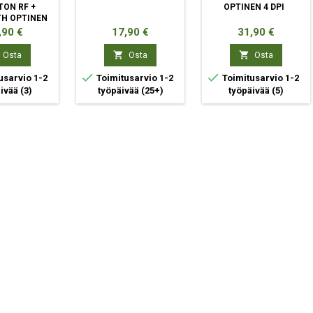
ON RF +
OPTINEN 4 DPI
H OPTINEN
0 DPI
ta
Hinta
Hinta
,90 €
17,90 €
31,90 €


Osta
Osta
Osta


usarvio 1-2
Toimitusarvio 1-2
Toimitusarvio 1-2
äivää
(3)
työpäivää
(25+)
työpäivää
(5)