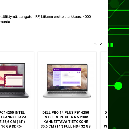
töliittymä: Langaton RF, Liikeen erottelutarkkuus: 4000
: musta
<
>
PC14250 INTEL
DELL PRO 14 PLUS PB14250
DELL PRO QC
0U KANNETTAVA
INTEL CORE ULTRA 5 238V
CORE™ I5 I5-
 35,6 CM (14")
KANNETTAVA TIETOKONE
DDR5-SDRAM
 16 GB DDR5-
35,6 CM (14") FULL HD+ 32 GB
WINDOWS 11 