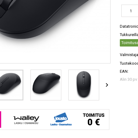
Datatroni
Tukkureill
Toimitusa
Valmistaja
Tuotekood
EAN:
Alin 30 pv
