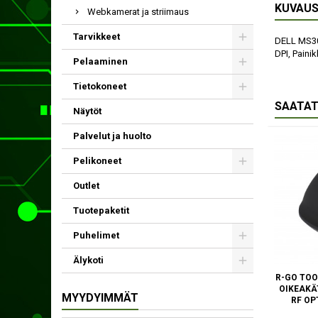
KUVAU
Webkamerat ja striimaus
Tarvikkeet
DELL MS300
DPI, Paini
Pelaaminen
Tietokoneet
SAATAT
Näytöt
Palvelut ja huolto
Pelikoneet
Outlet
Tuotepaketit
Puhelimet
Älykoti
R-GO TOO
OIKEAKÄ
MYYDYIMMÄT
RF OP