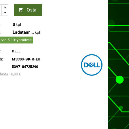
Osta

0
c
kpl
Ladataan...
a
kpl
rvio 5-10 työpäivää
:
DELL
i:
MS300-BK-R-EU
5397184725290
 hinta 18,90 €