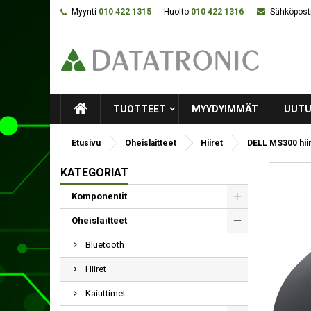
Myynti
010 422 1315
Huolto
010 422 1316
Sähköposti
TUOTTEET
MYYDYIMMÄT
UUTU
Etusivu
Oheislaitteet
Hiiret
DELL MS300 hiir
KATEGORIAT
Komponentit
Oheislaitteet
Bluetooth
Hiiret
Kaiuttimet