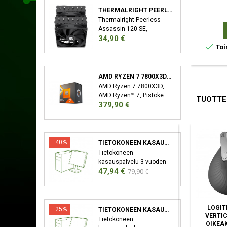
THERMALRIGHT PEERLESS ASSASSIN 120 SE SUORITIN JÄÄHDYTYSLEVY/JÄÄHDYTIN 12 CM MUSTA
Thermalright Peerless
Assassin 120 SE,
Hinta
34,90 €
Jäähdytyslevy/jäähdytin,

Toi
12 cm, 66,17 cfm, Musta
AMD RYZEN 7 7800X3D SUORITIN 4,2 GHZ 96 MB L3 LAATIKKO
AMD Ryzen 7 7800X3D,
AMD Ryzen™ 7, Pistoke
TUOTTE
Hinta
379,90 €
AM5, 5 nm, AMD,
7800X3D, 4,2 GHz
−40%
TIETOKONEEN KASAUSPALVELU
Tietokoneen
kasauspalvelu 3 vuoden
Hinta
Normaali
47,94 €
takuu XMP/EXPO
79,90 €
Aktivointi Bios-Päivitys
hinta
LOGITECH M185 HIIRI
LOGITECH M190 HIIRI
LOGIT
−25%
TIETOKONEEN KASAUSPALVELU SEKÄ KÄYTTÖJÄRJESTELMÄN ASENNUS
LANGATON RF
MOLEMPIKÄTINEN
VERTIC
Tietokoneen
OPTINEN
LANGATON RF
OIKEA