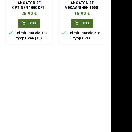
LANGATON RF
LANGATON RF
LANG
OPTINEN 1000 DPI
MEKAANINEN 1000
OPTINEN
DPI
Hinta
Hinta
Hi
28,90 €
18,90 €
94


Osta
Osta



Toimitusarvio 1-2
Toimitusarvio 5-8
Toimit
työpäivää
(10)
työpäivää
ty