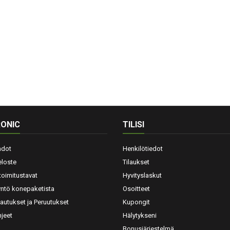
ONIC
TILISI
hdot
Henkilötiedot
eloste
Tilaukset
toimitustavat
Hyvityslaskut
yntö konepaketista
Osoitteet
lautukset ja Peruutukset
Kupongit
jeet
Hälytykseni
Bonusjärjestelmä