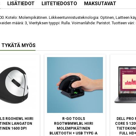
S
LISÄTIEDOT
LIITETIEDOSTO
MAKSUTAVAT
. Kotelo: Molempikätinen. Liikkeentunnistusteknologia: Optinen, Laitteen käyt
kkeiden määrä: 3, Vierityksen tyyppi: Rulla. Voimanlähde: Paristot. Tuotteen väri
 TYKÄTÄ MYÖS
LS RGOHEWL HIIRI
R-GO TOOLS
DELL PRO 
TINEN LANGATON
RGOTWBMWLBL HIIRI
CORE 5 12
TINEN 1600 DPI
MOLEMPIKÄTINEN
TIETOKONE
BLUETOOTH + USB TYPE-A
FULL HD+