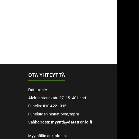
OTA YHTEYTTÄ
Datatronic
Aleksanterinkatu 27, 15140 Lahti
Puhelin:
010 422 1315
Puheluiden hinnat pvm/mpm
Sähköposti:
myynti@datatronic.fi
Myymälän aukioloajat