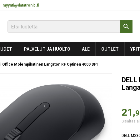
:
myynti@datatronic.fi

UDET
PALVELUT JA HUOLTO
ALE
OUTLET
YRIT
i Office Molempikätinen Langaton RF Optinen 4000 DPI
DELL 
Langa
21,
9
Sisältää al
DELL MS300