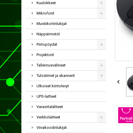
Kuulokkeet
Mikrofonit
Muistikortinlukijat
Näppäimistöt
Piirtopöydät
Projektorit
Tallennusvälineet
Tulostimet ja skannerit

Ulkoiset kiintolevyt
UPS-laitteet
Varavirtalähteet
Verkkolaitteet
Viivakoodinlukijat