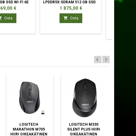
GB SSD WI-FI 6E
LPDDR5X-SDRAM 512 GB SSD
MINI P
2.11AX)
ta
Hinta
Hint
069,00 €
1 875,00 €
759



Osta
Osta

Toimitus
työp
LOGITECH
LOGITECH M330
LOGITEC
MARATHON M705
SILENT PLUS HIIRI
LIGHTS
HIIRI OIKEAKÄTINEN
OIKEAKÄTINEN
OIKEA