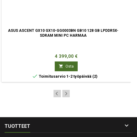
ASUS ASCENT GX10 GX10-GG0003BN GB10 128 GB LPDDR5X-
SDRAM MINI PC HARMAA
Hinta
4 399,00 €

Osta

Toimitusarvio 1-2 työpäivää
(2)

TUOTTEET