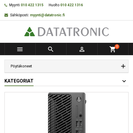
Myynti
010 422 1315
Huolto
010 422 1316
Sähköposti:
myynti@datatronic.fi
0



shopping_cart
Pöytäkoneet
KATEGORIAT