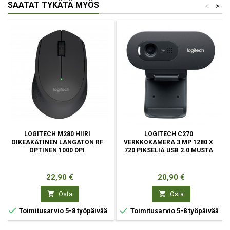
SAATAT TYKÄTÄ MYÖS
<
>
LOGITECH M280 HIIRI
LOGITECH C270
OIKEAKÄTINEN LANGATON RF
VERKKOKAMERA 3 MP 1280 X
OPTINEN 1000 DPI
720 PIKSELIÄ USB 2.0 MUSTA
Hinta
Hinta
22,90 €
20,90 €


Osta
Osta


Toimitusarvio 5-8 työpäivää
Toimitusarvio 5-8 työpäivää