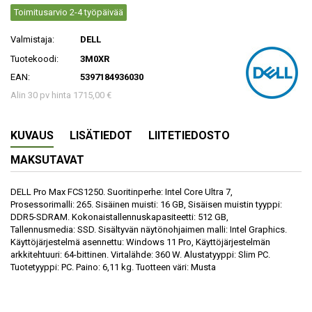
Toimitusarvio 2-4 työpäivää
Valmistaja:
DELL
Tuotekoodi:
3M0XR
EAN:
5397184936030
Alin 30 pv hinta 1715,00 €
KUVAUS
LISÄTIEDOT
LIITETIEDOSTO
MAKSUTAVAT
DELL Pro Max FCS1250. Suoritinperhe: Intel Core Ultra 7,
Prosessorimalli: 265. Sisäinen muisti: 16 GB, Sisäisen muistin tyyppi:
DDR5-SDRAM. Kokonaistallennuskapasiteetti: 512 GB,
Tallennusmedia: SSD. Sisältyvän näytönohjaimen malli: Intel Graphics.
Käyttöjärjestelmä asennettu: Windows 11 Pro, Käyttöjärjestelmän
arkkitehtuuri: 64-bittinen. Virtalähde: 360 W. Alustatyyppi: Slim PC.
Tuotetyyppi: PC. Paino: 6,11 kg. Tuotteen väri: Musta