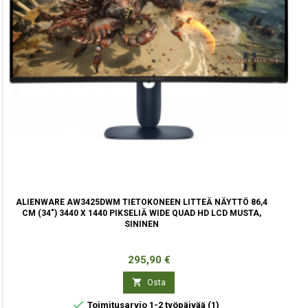
ALIENWARE AW3425DWM TIETOKONEEN LITTEÄ NÄYTTÖ 86,4
CM (34") 3440 X 1440 PIKSELIÄ WIDE QUAD HD LCD MUSTA,
SININEN
Hinta
295,90 €

Osta

Toimitusarvio 1-2 työpäivää
(1)