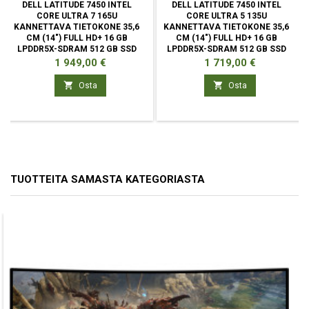
DELL LATITUDE 7450 INTEL
DELL LATITUDE 7450 INTEL
CORE ULTRA 7 165U
CORE ULTRA 5 135U
KANNETTAVA TIETOKONE 35,6
KANNETTAVA TIETOKONE 35,6
CM (14") FULL HD+ 16 GB
CM (14") FULL HD+ 16 GB
LPDDR5X-SDRAM 512 GB SSD
LPDDR5X-SDRAM 512 GB SSD
WI-FI 7
WI-FI 7
Hinta
Hinta
1 949,00 €
1 719,00 €


Osta
Osta
TUOTTEITA SAMASTA KATEGORIASTA