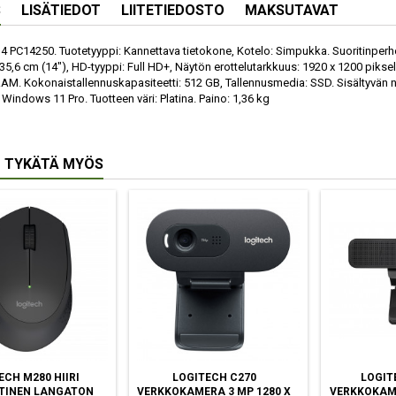
S
LISÄTIEDOT
LIITETIEDOSTO
MAKSUTAVAT
4 PC14250. Tuotetyyppi: Kannettava tietokone, Kotelo: Simpukka. Suoritinperhe:
 35,6 cm (14"), HD-tyyppi: Full HD+, Näytön erottelutarkkuus: 1920 x 1200 piksel
. Kokonaistallennuskapasiteetti: 512 GB, Tallennusmedia: SSD. Sisältyvän näy
 Windows 11 Pro. Tuotteen väri: Platina. Paino: 1,36 kg
 TYKÄTÄ MYÖS
ECH M280 HIIRI
LOGITECH C270
LOGIT
TINEN LANGATON
VERKKOKAMERA 3 MP 1280 X
VERKKOKAME