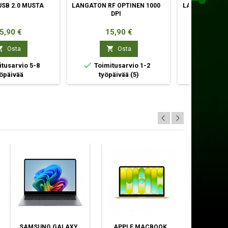
USB 2.0 MUSTA
LANGATON RF OPTINEN 1000
LANGATON RF
DPI
OPTINEN 
inta
Hinta
Hin
5,90 €
15,90 €
66,



Osta
Osta


tusarvio 5-8
Toimitusarvio 1-2
Toimitu
öpäivää
työpäivää
(5)
työpä
SAMSUNG GALAXY
APPLE MACBOOK
APPLE M