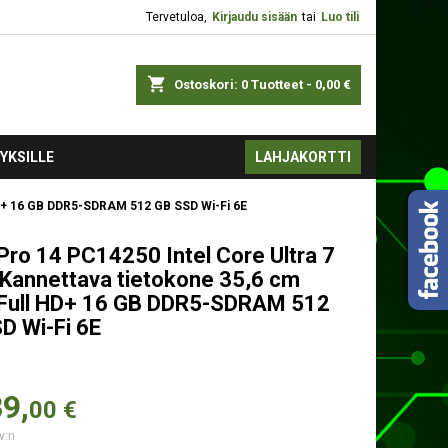
Tervetuloa,
Kirjaudu sisään
tai
Luo tili
shopping_cart
Ostoskori:
0
Tuotteet - 0,00 €
YKSILLE
LAHJAKORTTI
 HD+ 16 GB DDR5-SDRAM 512 GB SSD Wi-Fi 6E
Pro 14 PC14250 Intel Core Ultra 7
Kannettava tietokone 35,6 cm
 Full HD+ 16 GB DDR5-SDRAM 512
D Wi-Fi 6E
9,
00 €
v:n