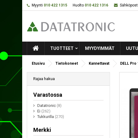
Myynti
010 422 1315
Huolto
010 422 1316
Sähköposti
TUOTTEET
MYYDYIMMÄT
UUTU
Etusivu
Tietokoneet
Kannettavat
DELL Pro 
Rajaa hakua
Varastossa
Datatronic
(8)
Ei
(262)
Tukkurilla
(270)
Merkki