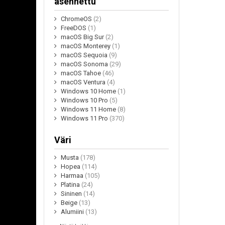
asennettu
ChromeOS
(2)
FreeDOS
(1)
macOS Big Sur
(2)
macOS Monterey
(1)
macOS Sequoia
(9)
macOS Sonoma
(29)
macOS Tahoe
(46)
macOS Ventura
(4)
Windows 10 Home
(1)
Windows 10 Pro
(5)
Windows 11 Home
(8)
Windows 11 Pro
(370)
Väri
Musta
(178)
Hopea
(114)
Harmaa
(105)
Platina
(24)
Sininen
(14)
Beige
(13)
Alumiini
(13)