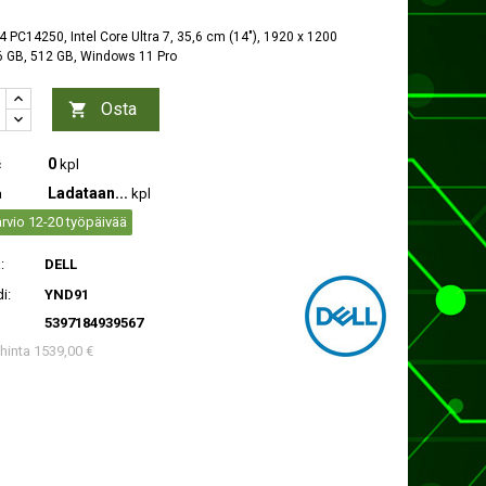
4 PC14250, Intel Core Ultra 7, 35,6 cm (14"), 1920 x 1200
16 GB, 512 GB, Windows 11 Pro
Osta

0
c
kpl
Ladataan...
a
kpl
rvio 12-20 työpäivää
:
DELL
i:
YND91
5397184939567
 hinta 1539,00 €