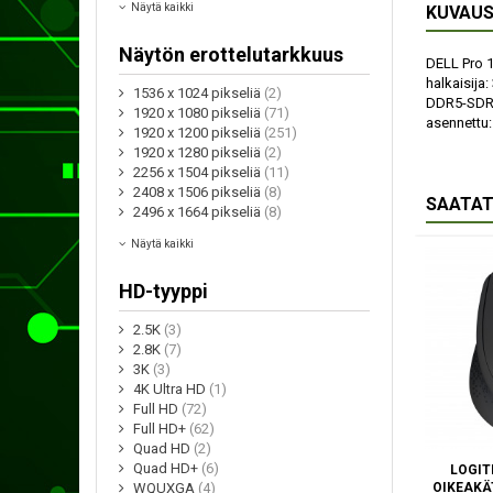
Näytä kaikki
KUVAU
Näytön erottelutarkkuus
DELL Pro 1
halkaisija:
1536 x 1024 pikseliä
(2)
DDR5-SDRAM
1920 x 1080 pikseliä
(71)
asennettu:
1920 x 1200 pikseliä
(251)
1920 x 1280 pikseliä
(2)
2256 x 1504 pikseliä
(11)
2408 x 1506 pikseliä
(8)
SAATAT
2496 x 1664 pikseliä
(8)
Näytä kaikki
HD-tyyppi
2.5K
(3)
2.8K
(7)
3K
(3)
4K Ultra HD
(1)
Full HD
(72)
Full HD+
(62)
Quad HD
(2)
Quad HD+
(6)
LOGIT
OIKEAKÄ
WQUXGA
(4)