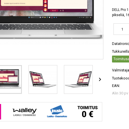
DELL Pro 1
pikseliä, 
Datatroni
Tukkureill
Toimitusa
Valmistaja

Tuotekood
EAN:
Alin 30 pv