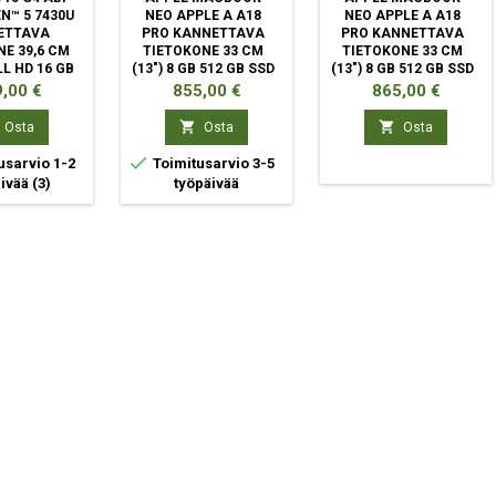
N™ 5 7430U
NEO APPLE A A18
NEO APPLE A A18
ETTAVA
PRO KANNETTAVA
PRO KANNETTAVA
E 39,6 CM
TIETOKONE 33 CM
TIETOKONE 33 CM
ULL HD 16 GB
(13") 8 GB 512 GB SSD
(13") 8 GB 512 GB SSD
AM 512 GB
WI-FI 6E (802.11AX)
WI-FI 6E (802.11AX)
ta
Hinta
Hinta
,00 €
855,00 €
865,00 €
I-FI 6
MACOS TAHOE
MACOS TAHOE
INDIGO
HOPEA


Osta
Osta
Osta

usarvio 1-2
Toimitusarvio 3-5
äivää
(3)
työpäivää