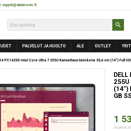
:
myynti@datatronic.fi

UDET
PALVELUT JA HUOLTO
ALE
OUTLET
YRIT
14 PC14250 Intel Core Ultra 7 255U Kannettava tietokone 35,6 cm (14") Full
DELL 
255U 
(14")
GB SS
1 53
Sisältää al