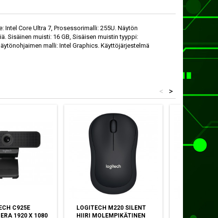
 Intel Core Ultra 7, Prosessorimalli: 255U. Näytön
iä. Sisäinen muisti: 16 GB, Sisäisen muistin tyyppi:
tönohjaimen malli: Intel Graphics. Käyttöjärjestelmä
<
>
ECH C925E
LOGITECH M220 SILENT
LOGITECH M
RA 1920 X 1080
HIIRI MOLEMPIKÄTINEN
HIIRI OIK