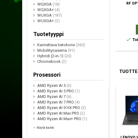
RF OP
WQXGA
(18)
WQXGA+
(4)
WUXGA
(187)
WUXGA+
(2)
Tuotetyyppi

Toi
Kannettava tietokone
(360)
Mobiilityöasema
(91)
Hybridi (2-in-1)
(20)
Chromebook
(2)
TUOTTE
Prosessori
AMD Ryzen AI 5
(6)
AMD Ryzen AI 5 PRO
(1)
AMD Ryzen AI 7
(6)
AMD Ryzen AI 7 PRO
(4)
AMD Ryzen AI 9 HX PRO
(3)
AMD Ryzen AI Max PRO
(2)
AMD Ryzen AI Max+ PRO
(1)
Näytä kaikki
LENOVO THINKPAD
DELL PRO 16 PLUS
LENOVO V