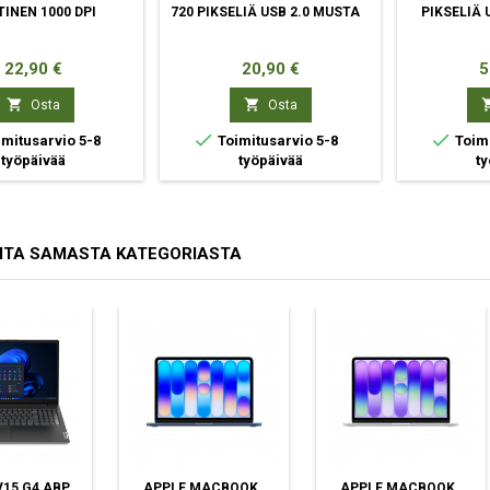
TINEN 1000 DPI
720 PIKSELIÄ USB 2.0 MUSTA
PIKSELIÄ 
Hinta
Hinta
H
22,90 €
20,90 €
5


Osta
Osta


mitusarvio 5-8
Toimitusarvio 5-8
Toimi
työpäivää
työpäivää
ty
ITA SAMASTA KATEGORIASTA
15 G4 ABP
APPLE MACBOOK
APPLE MACBOOK