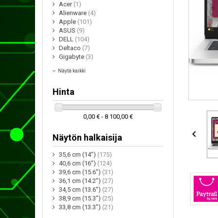
Acer
(1)
Alienware
(4)
Apple
(101)
ASUS
(9)
DELL
(104)
Deltaco
(7)
Gigabyte
(3)
Näytä kaikki
Hinta
0,00 € - 8 100,00 €

Näytön halkaisija
35,6 cm (14")
(175)
40,6 cm (16")
(124)
39,6 cm (15.6")
(31)
36,1 cm (14.2")
(27)
34,5 cm (13.6")
(27)
38,9 cm (15.3")
(25)
33,8 cm (13.3")
(21)