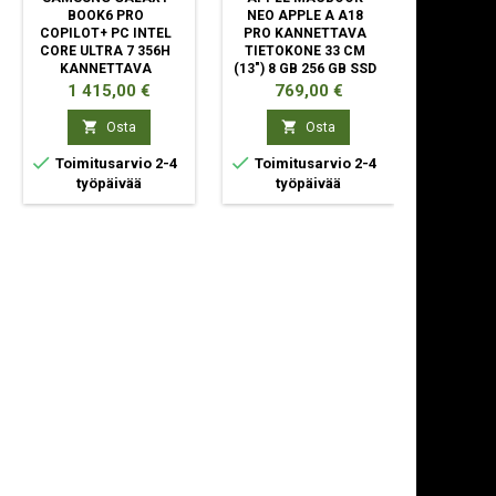
BOOK6 PRO
NEO APPLE A A18
APPL
COPILOT+ PC INTEL
PRO KANNETTAVA
KANN
CORE ULTRA 7 356H
TIETOKONE 33 CM
TIETOKO
KANNETTAVA
(13") 8 GB 256 GB SSD
(13.6")
TIETOKONE 35,6 CM
WI-FI 6E (802.11AX)
SSD 
Hinta
Hinta
Hint
1 415,00 €
769,00 €
1 8
(14")
MACOS TAHOE LIME
(802.1
KOSKETUSNÄYTTÖ
TAHOE


Osta
Osta
WQXGA+ 32 GB



Toimitusarvio 2-4
Toimitusarvio 2-4
Toimit
työpäivää
työpäivää
ty