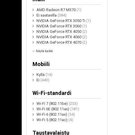
AMD Radeon R7 M370
(1)
Ei saatavilla
(384)
NVIDIA GeForce RTX 3050 Ti
(1)
NVIDIA GeForce RTX 3060
(1)
NVIDIA GeForce RTX 4050
(2)
NVIDIA GeForce RTX 4060
(2)
NVIDIA GeForce RTX 4070
(2)
Näytä kaikki
Mobiili
Kyllä
(14)
Ei
(443)
Wi-Fi-standardi
Wi-Fi 7 (802.11be)
(233)
Wi-Fi 6E (802.11ax)
(181)
Wi-Fi 6 (802.11ax)
(54)
Wi-Fi 5 (802.11ac)
(4)
Taustavalaistu