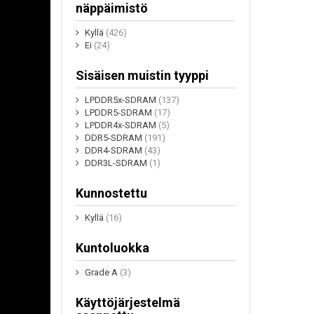
näppäimistö
Kyllä
(426)
Ei
(24)
Sisäisen muistin tyyppi
LPDDR5x-SDRAM
(137)
LPDDR5-SDRAM
(17)
LPDDR4x-SDRAM
(5)
DDR5-SDRAM
(191)
DDR4-SDRAM
(43)
DDR3L-SDRAM
(1)
Kunnostettu
Kyllä
(16)
Kuntoluokka
Grade A
(3)
Käyttöjärjestelmä