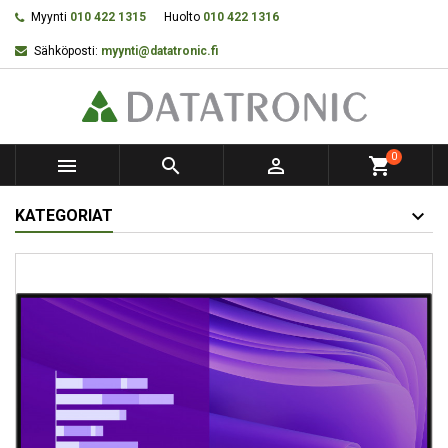
Myynti
010 422 1315
Huolto
010 422 1316
Sähköposti:
myynti@datatronic.fi
0



shopping_cart
KATEGORIAT