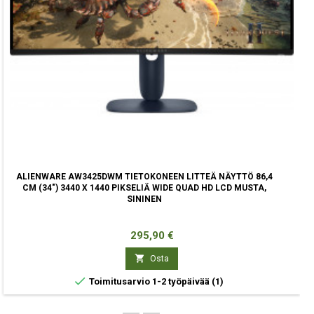
ALIENWARE AW3425DWM TIETOKONEEN LITTEÄ NÄYTTÖ 86,4
CM (34") 3440 X 1440 PIKSELIÄ WIDE QUAD HD LCD MUSTA,
SININEN
Hinta
295,90 €

Osta

Toimitusarvio 1-2 työpäivää
(1)