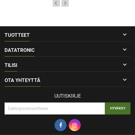

TUOTTEET

DATATRONIC

TILISI

OTA YHTEYTTÄ
UUTISKIRJE