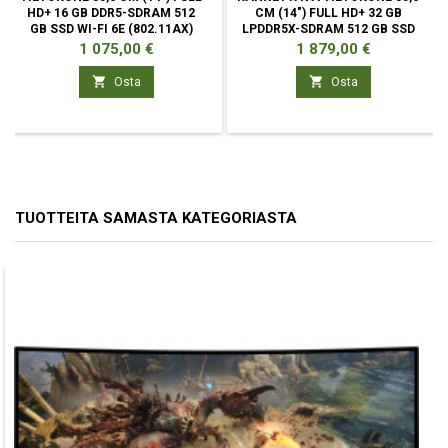
HD+ 16 GB DDR5-SDRAM 512
CM (14") FULL HD+ 32 GB
GB SSD WI-FI 6E (802.11AX)
LPDDR5X-SDRAM 512 GB SSD
Hinta
Hinta
1 075,00 €
1 879,00 €


Osta
Osta
TUOTTEITA SAMASTA KATEGORIASTA