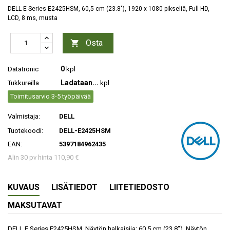
DELL E Series E2425HSM, 60,5 cm (23.8"), 1920 x 1080 pikseliä, Full HD,
LCD, 8 ms, musta
Osta

0
Datatronic
kpl
Ladataan...
Tukkureilla
kpl
Toimitusarvio 3-5 työpäivää
Valmistaja:
DELL
Tuotekoodi:
DELL-E2425HSM
EAN:
5397184962435
Alin 30 pv hinta 110,90 €
KUVAUS
LISÄTIEDOT
LIITETIEDOSTO
MAKSUTAVAT
DELL E Series E2425HSM. Näytön halkaisija: 60,5 cm (23.8"), Näytön