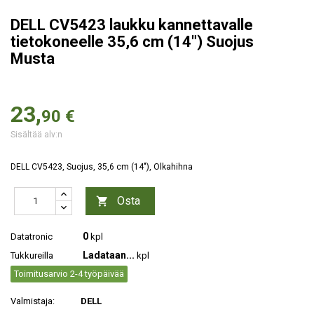
DELL CV5423 laukku kannettavalle
tietokoneelle 35,6 cm (14") Suojus
Musta
23,
90 €
Sisältää alv:n
DELL CV5423, Suojus, 35,6 cm (14"), Olkahihna
Osta

0
Datatronic
kpl
Ladataan...
Tukkureilla
kpl
Toimitusarvio 2-4 työpäivää
Valmistaja:
DELL