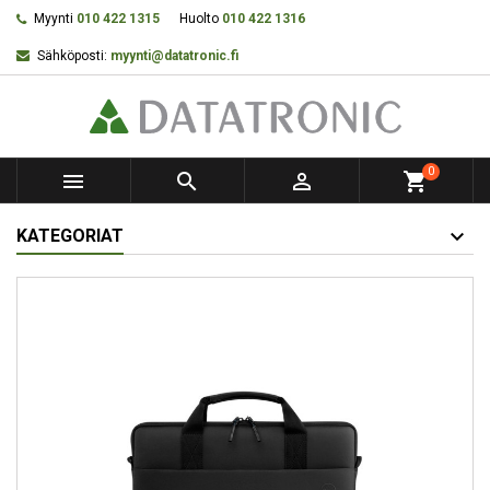
Myynti
010 422 1315
Huolto
010 422 1316
Sähköposti:
myynti@datatronic.fi
0



shopping_cart
KATEGORIAT