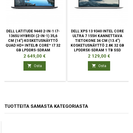
DELL LATITUDE 9440 2-IN-1 I7-
DELL XPS 13 9340 INTEL CORE
1365U HYBRIDI (2-IN-1) 35,6
ULTRA 7 155H KANNETTAVA
CM (14") KOSKETUSNÄYTTÖ
TIETOKONE 34 CM (13.4")
QUAD HD+ INTEL® CORE™ I7 32
KOSKETUSNÄYTTÖ 2.8K 32 GB
GB LPDDR5-SDRAM
LPDDR5X-SDRAM 1 TB SSD
Hinta
Hinta
2 649,00 €
2 129,00 €


Osta
Osta
TUOTTEITA SAMASTA KATEGORIASTA