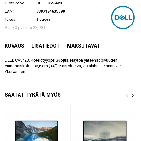
Tuotekoodi:
DELL-CV5423
EAN:
5397184635599
Takuu:
1 vuosi
Alin 30 pv hinta 23,90 €
KUVAUS
LISÄTIEDOT
MAKSUTAVAT
DELL CV5423. Kotelotyyppi: Suojus, Näytön yhteensopivuuden
enimmäiskoko: 35,6 cm (14"), Kantokahva, Olkahihna, Pinnan väri:
Yksivärinen
SAATAT TYKÄTÄ MYÖS
<
>