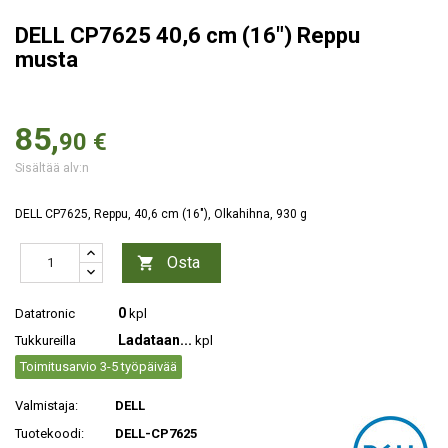
DELL CP7625 40,6 cm (16") Reppu
musta
85,
90 €
Sisältää alv:n
DELL CP7625, Reppu, 40,6 cm (16"), Olkahihna, 930 g
Osta

0
Datatronic
kpl
Ladataan...
Tukkureilla
kpl
Toimitusarvio 3-5 työpäivää
Valmistaja:
DELL
Tuotekoodi:
DELL-CP7625