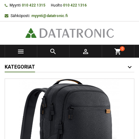
Myynti
010 422 1315
Huolto
010 422 1316
Sähköposti:
myynti@datatronic.fi
0



shopping_cart
KATEGORIAT