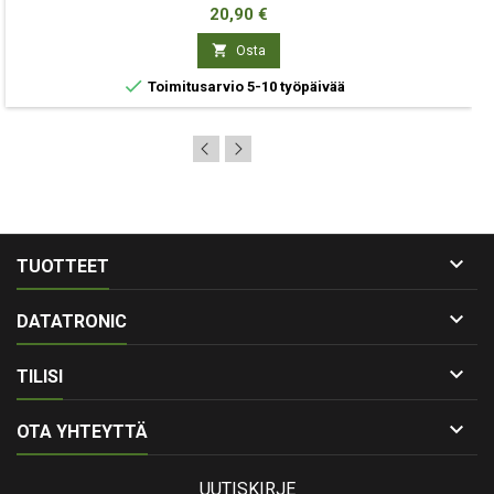
Hinta
20,90 €

Osta

Toimitusarvio 5-10 työpäivää

TUOTTEET

DATATRONIC

TILISI

OTA YHTEYTTÄ
UUTISKIRJE