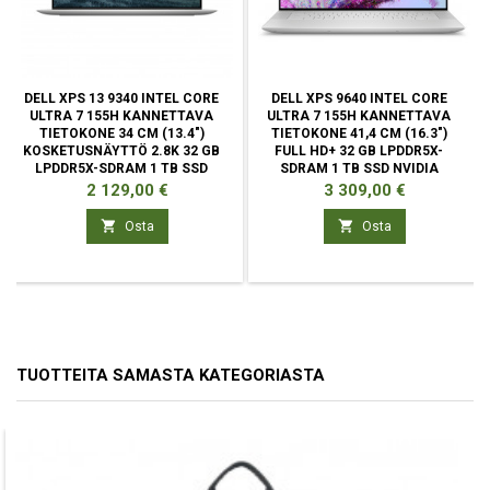
DELL XPS 13 9340 INTEL CORE
DELL XPS 9640 INTEL CORE
ULTRA 7 155H KANNETTAVA
ULTRA 7 155H KANNETTAVA
TIETOKONE 34 CM (13.4")
TIETOKONE 41,4 CM (16.3")
KOSKETUSNÄYTTÖ 2.8K 32 GB
FULL HD+ 32 GB LPDDR5X-
LPDDR5X-SDRAM 1 TB SSD
SDRAM 1 TB SSD NVIDIA
GEFORCE
Hinta
Hinta
2 129,00 €
3 309,00 €


Osta
Osta
TUOTTEITA SAMASTA KATEGORIASTA