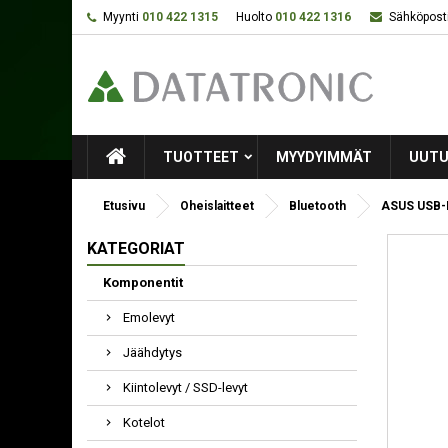
Myynti
010 422 1315
Huolto
010 422 1316
Sähköposti
TUOTTEET
MYYDYIMMÄT
UUTU
Etusivu
Oheislaitteet
Bluetooth
ASUS USB-
KATEGORIAT
Komponentit
Emolevyt
Jäähdytys
Kiintolevyt / SSD-levyt
Kotelot