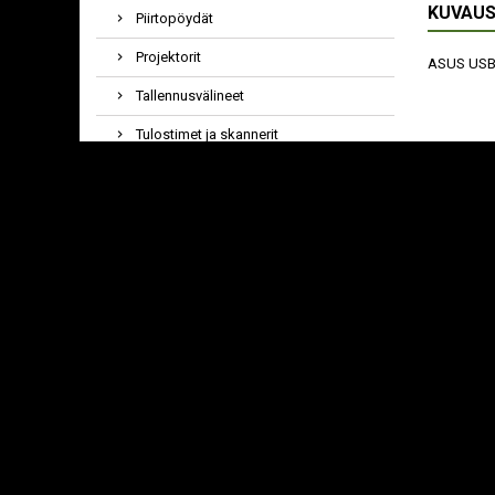
KUVAU
Piirtopöydät
Projektorit
ASUS USB-B
Tallennusvälineet
Tulostimet ja skannerit
Ulkoiset kiintolevyt
USEIN 
UPS-laitteet
Varavirtalähteet
Verkkolaitteet
Viivakoodinlukijat
Webkamerat ja striimaus
Tarvikkeet
DELTAC
HDMI-KA
Adapterit ja jakajat
HDMI-T
(VAKIO
AV-tuotteet