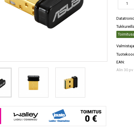
Datatroni
Tukkureill
Toimitusa
Valmistaja
Tuotekood
EAN:
Alin 30 pv