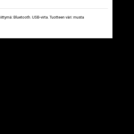
ttymä: Bluetooth. USB-virta. Tuotteen väri: musta
ASROCK B550M
ATEN US224 KVM-
PHANTOM GAMING 4
KYTKIN MUSTA
AMD B550 KANTA
AM4 MIKRO ATX