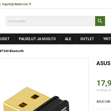
:
myynti@datatronic.fi

UDET
PALVELUT JA HUOLTO
ALE
OUTLET
YRIT
BT540 Bluetooth
ASUS 
17,
Sisältää al
ASUS USB-