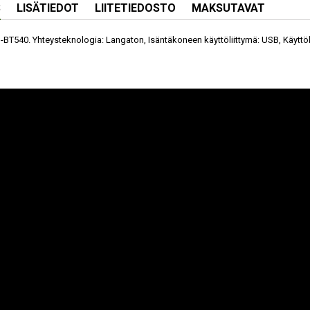
S
LISÄTIEDOT
LIITETIEDOSTO
MAKSUTAVAT
T540. Yhteysteknologia: Langaton, Isäntäkoneen käyttöliittymä: USB, Käyttölii
OSTETTU SAMAAN AIKAAN
O HU-20
TP-LINK UH720 USB
ASUS USB-BT500
APELI 2 M
3.2 GEN 1 (3.1 GEN 1)
SISÄINEN
YYPPI A
MICRO-B 5000
BLUETOOTH 3 MBIT/S
) MUSTA
MBIT/S MUSTA