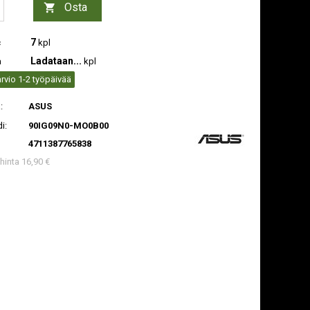
Osta

7
c
kpl
Ladataan...
a
kpl
rvio 1-2 työpäivää
:
ASUS
i:
90IG09N0-MO0B00
4711387765838
 hinta 16,90 €