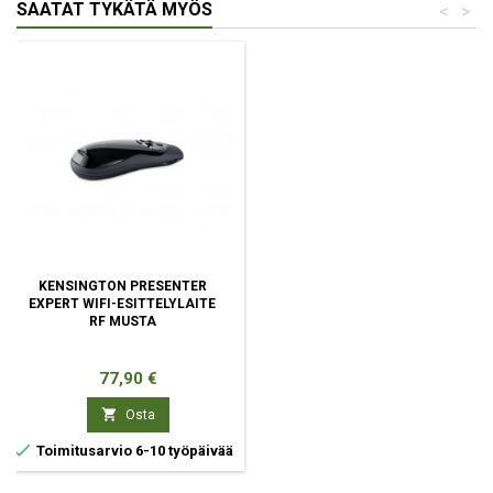
SAATAT TYKÄTÄ MYÖS
<
>
KENSINGTON PRESENTER
EXPERT WIFI-ESITTELYLAITE
RF MUSTA
Hinta
77,90 €

Osta

Toimitusarvio 6-10 työpäivää