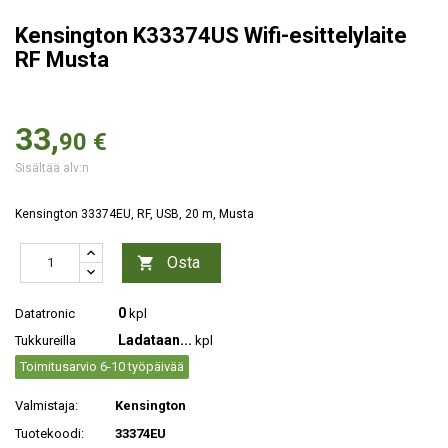
Kensington K33374US Wifi-esittelylaite
RF Musta
33,
90 €
Sisältää alv:n
Kensington 33374EU, RF, USB, 20 m, Musta
Osta

0
Datatronic
kpl
Ladataan...
Tukkureilla
kpl
Toimitusarvio 6-10 työpäivää
Valmistaja:
Kensington
Tuotekoodi:
33374EU