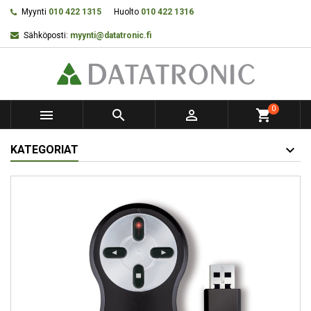
Myynti
010 422 1315
Huolto
010 422 1316
Sähköposti:
myynti@datatronic.fi
0



shopping_cart
KATEGORIAT