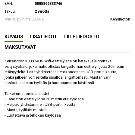
EAN:
0085896333746
Takuu:
2 vuotta
Alin 30 pv hinta 33,90 €
Kensington
KUVAUS
LISÄTIEDOT
LIITETIEDOSTO
MAKSUTAVAT
Kensington K33374US Wifi-esittelylaite on kätevä ja luotettava
esitystyökalu, joka mahdollistaa langattoman esittelyn jopa 20 metrin
etäisyydeltä. Laite yhdistetään tietokoneeseen USB-portin kautta,
jonka jälkeen voit esitellä sisältöä langattomasti. Mustan värin
ansiosta laite on tyylikäs ja huomaamaton käytössä.
Tärkeimmät ominaisuudet:
- Langaton esittely jopa 20 metrin etäisyydeltä
- Helppo yhdistäminen USB-portin kautta
- Musta, tyylikäs muotoilu
- Luotettava ja tehokas käytössä