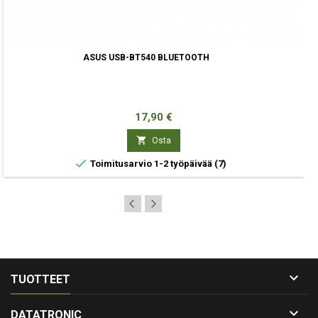
ASUS USB-BT540 BLUETOOTH
Hinta
17,90 €

Osta

Toimitusarvio 1-2 työpäivää
(7)

TUOTTEET

DATATRONIC