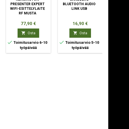
PRESENTER EXPERT
BLUETOOTH AUDIO
ESITTE
WIFI-ESITTELYLAITE
LINK USB
M
RF MUSTA
Hinta
Hinta
Hi
77,90 €
16,90 €
34


Osta
Osta



Toimitusarvio 6-10
Toimitusarvio 5-10
Toimit
työpäivää
työpäivää
ty