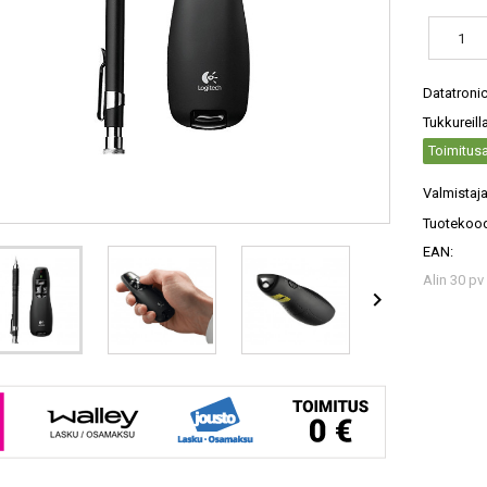
Datatroni
Tukkureill
Toimitusa
Valmistaja
Tuotekood
EAN:
Alin 30 pv
