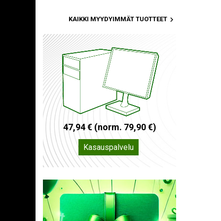

KAIKKI MYYDYIMMÄT TUOTTEET
4
7
,
9
4
€
(
n
o
r
m
.
7
9
,
9
0
€
)
Kasauspalvelu