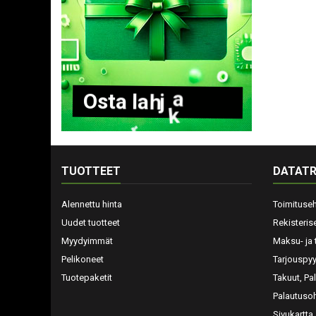
O
s
t
a
l
a
h
j
a
k
o
r
t
t
i
TUOTTEET
DATATR
Alennettu hinta
Toimituse
Uudet tuotteet
Rekisteris
Myydyimmät
Maksu- ja 
Pelikoneet
Tarjouspy
Tuotepaketit
Takuut, Pa
Palautusoh
Sivukartta