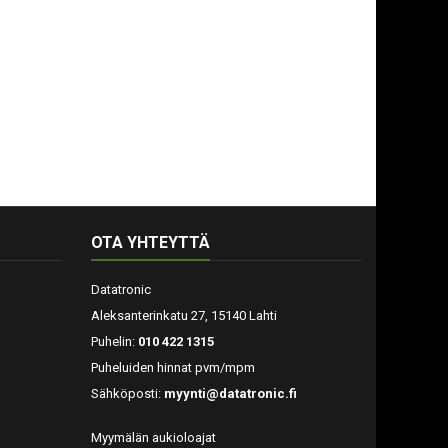
OTA YHTEYTTÄ
Datatronic
Aleksanterinkatu 27, 15140 Lahti
Puhelin:
010 422 1315
Puheluiden hinnat pvm/mpm
Sähköposti:
myynti@datatronic.fi
Myymälän aukioloajat