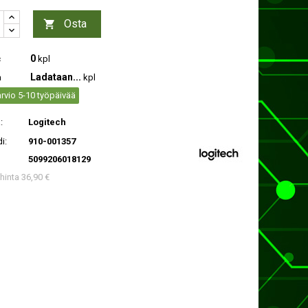
Osta

0
c
kpl
Ladataan...
a
kpl
rvio 5-10 työpäivää
:
Logitech
i:
910-001357
5099206018129
 hinta 36,90 €