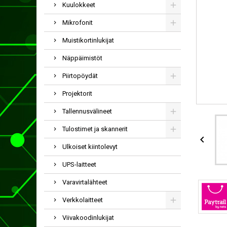
Kuulokkeet
Mikrofonit
Muistikortinlukijat
Näppäimistöt
Piirtopöydät
Projektorit
Tallennusvälineet
Tulostimet ja skannerit

Ulkoiset kiintolevyt
UPS-laitteet
Varavirtalähteet
Verkkolaitteet
Viivakoodinlukijat