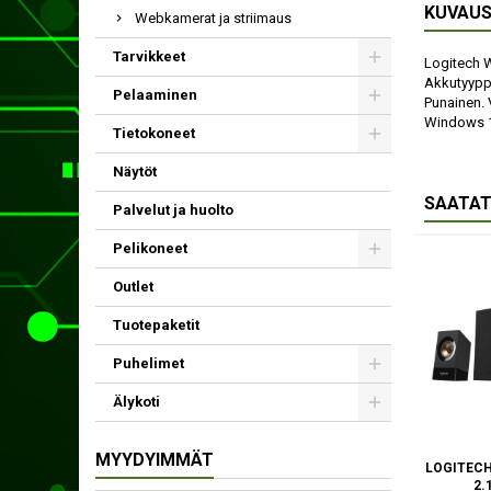
KUVAU
Webkamerat ja striimaus
Tarvikkeet
Logitech W
Akkutyyppi
Pelaaminen
Punainen. 
Windows 
Tietokoneet
Näytöt
SAATAT
Palvelut ja huolto
Pelikoneet
Outlet
Tuotepaketit
Puhelimet
Älykoti
MYYDYIMMÄT
LOGITECH
2.