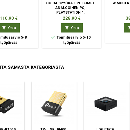
OHJAUSPYÖRÄ + POLKIMET
W MUSTA
ANALOGINEN PC,
PLAYSTATION 4,
PLAYSTATION 5,
Hinta
Hinta
Hi
110,90 €
228,90 €
3
PLAYSTATION 3


Osta
Osta

mitusarvio 5-8
Toimitusarvio 5-10
työpäivää
työpäivää
ITA SAMASTA KATEGORIASTA
SB-BT540
TP-LINK UB400
LOGITECH