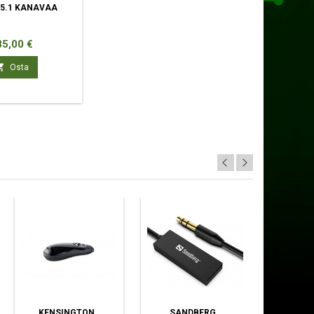
 5.1 KANAVAA
nta
85,00 €

Osta
KENSINGTON
SANDBERG
LOGITECH