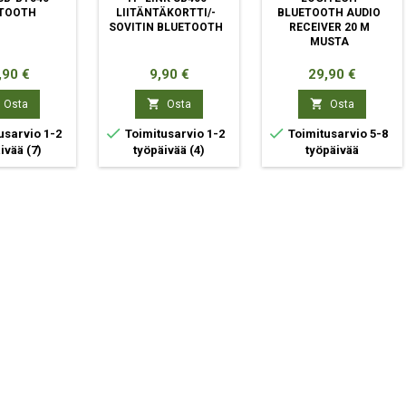
TOOTH
LIITÄNTÄKORTTI/-
BLUETOOTH AUDIO
SOVITIN BLUETOOTH
RECEIVER 20 M
MUSTA
ta
Hinta
Hinta
,90 €
9,90 €
29,90 €


Osta
Osta
Osta


usarvio 1-2
Toimitusarvio 1-2
Toimitusarvio 5-8
äivää
(7)
työpäivää
(4)
työpäivää