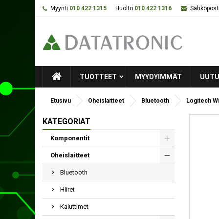
Myynti
010 422 1315
Huolto
010 422 1316
Sähköposti
TUOTTEET
MYYDYIMMÄT
UUTU
Etusivu
Oheislaitteet
Bluetooth
Logitech Wi
KATEGORIAT
Komponentit
Oheislaitteet
Bluetooth
Hiiret
Kaiuttimet