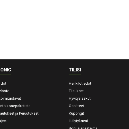
ONIC
TILISI
hdot
Henkilötiedot
eloste
Tilaukset
toimitustavat
Hyvityslaskut
yntö konepaketista
Osoitteet
lautukset ja Peruutukset
Kupongit
jeet
Hälytykseni
Bonusjärjestelmä