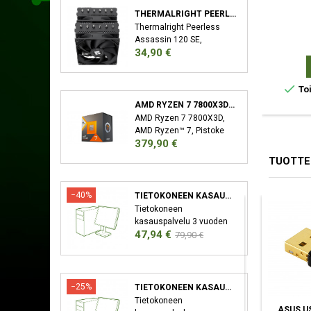
THERMALRIGHT PEERLESS ASSASSIN 120 SE SUORITIN JÄÄHDYTYSLEVY/JÄÄHDYTIN 12 CM MUSTA
Thermalright Peerless
Assassin 120 SE,
Hinta
34,90 €
Jäähdytyslevy/jäähdytin,
12 cm, 66,17 cfm, Musta

Toi
AMD RYZEN 7 7800X3D SUORITIN 4,2 GHZ 96 MB L3 LAATIKKO
AMD Ryzen 7 7800X3D,
AMD Ryzen™ 7, Pistoke
Hinta
379,90 €
AM5, 5 nm, AMD,
7800X3D, 4,2 GHz
TUOTTE
−40%
TIETOKONEEN KASAUSPALVELU
Tietokoneen
kasauspalvelu 3 vuoden
Hinta
Normaali
47,94 €
takuu XMP/EXPO
79,90 €
Aktivointi Bios-Päivitys
hinta
−25%
TIETOKONEEN KASAUSPALVELU SEKÄ KÄYTTÖJÄRJESTELMÄN ASENNUS
Tietokoneen
TARGUS LASER
LIFEPROOF CASE
ASUS U