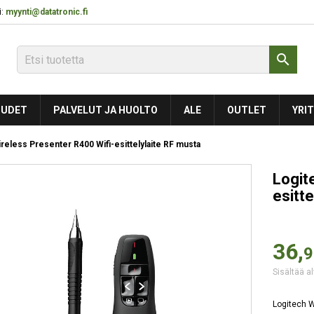
:
myynti@datatronic.fi

UDET
PALVELUT JA HUOLTO
ALE
OUTLET
YRIT
reless Presenter R400 Wifi-esittelylaite RF musta
Logit
esitt
36,
9
Sisältää al
Logitech W