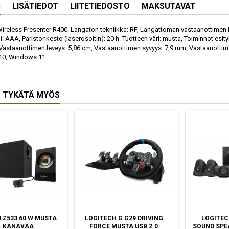
S
LISÄTIEDOT
LIITETIEDOSTO
MAKSUTAVAT
ireless Presenter R400. Langaton tekniikka: RF, Langattoman vastaanottimen li
: AAA, Paristonkesto (laserosoitin): 20 h. Tuotteen väri: musta, Toiminnot esity
Vastaanottimen leveys: 5,86 cm, Vastaanottimen syvyys: 7,9 mm, Vastaanottim
10, Windows 11
 TYKÄTÄ MYÖS
 Z533 60 W MUSTA
LOGITECH G G29 DRIVING
LOGITEC
1 KANAVAA
FORCE MUSTA USB 2.0
SOUND SPE