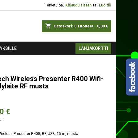
Tervetuloa,
Kirjaudu sisään
tai
Luo tili
shopping_cart
Ostoskori:
0
Tuotteet - 0,00 €
YKSILLE
LAHJAKORTTI
ech Wireless Presenter R400 Wifi-
elylaite RF musta
0 €
v:n
ireless Presenter R400, RF, USB, 15 m, musta