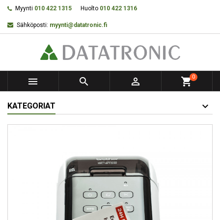
Myynti
010 422 1315
Huolto
010 422 1316
Sähköposti:
myynti@datatronic.fi
0



shopping_cart
KATEGORIAT