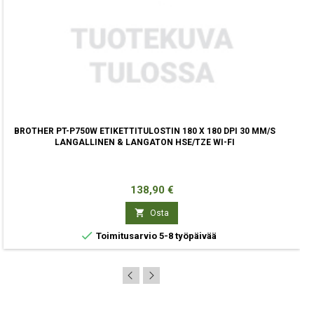
BROTHER PT-P750W ETIKETTITULOSTIN 180 X 180 DPI 30 MM/S
LANGALLINEN & LANGATON HSE/TZE WI-FI
Hinta
138,90 €

Osta

Toimitusarvio 5-8 työpäivää