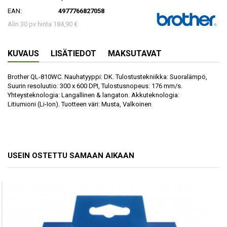
EAN:
4977766827058
Alin 30 pv hinta 184,90 €
KUVAUS
LISÄTIEDOT
MAKSUTAVAT
Brother QL-810WC. Nauhatyyppi: DK. Tulostustekniikka: Suoralämpö,
Suurin resoluutio: 300 x 600 DPI, Tulostusnopeus: 176 mm/s.
Yhteysteknologia: Langallinen & langaton. Akkuteknologia:
Litiumioni (Li-Ion). Tuotteen väri: Musta, Valkoinen
USEIN OSTETTU SAMAAN AIKAAN