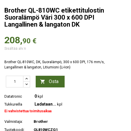
Brother QL-810WC etikettitulostin
Suoralämpö Väri 300 x 600 DPI
Langallinen & langaton DK
208,
90 €
Sisältää alv:n
Brother QL-810WC, DK, Suoralämpö, 300 x 600 DPI, 176 mm/s,
Langallinen & langaton, Litiumioni (Li-Ion)
Osta

0
Datatronic
kpl
Ladataan...
Tukkureilla
kpl
Ei vahvistettua toimitusaikaa
Valmistaja:
Brother
Tuotekoodi:
QL810WCZG1