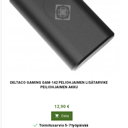
DELTACO GAMING GAM-142 PELIOHJAIMEN LISÄTARVIKE
PEILIOHJAIMEN AKKU
Hinta
12,90 €

Osta

Toimitusarvio 5-7 työpäivää