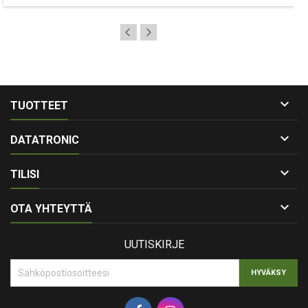

TUOTTEET

DATATRONIC

TILISI

OTA YHTEYTTÄ
UUTISKIRJE