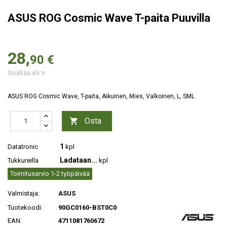
ASUS ROG Cosmic Wave T-paita Puuvilla
28,
90 €
Sisältää alv:n
ASUS ROG Cosmic Wave, T-paita, Aikuinen, Mies, Valkoinen, L, SML
Osta

1
Datatronic
kpl
Ladataan...
Tukkureilla
kpl
Toimitusarvio 1-2 työpäivää
Valmistaja:
ASUS
Tuotekoodi:
90GC0160-BST0C0
EAN:
4711081760672