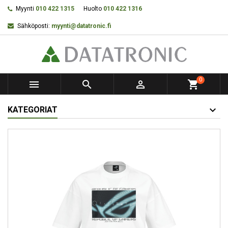
Myynti
010 422 1315
Huolto
010 422 1316
Sähköposti:
myynti@datatronic.fi
0



shopping_cart
KATEGORIAT