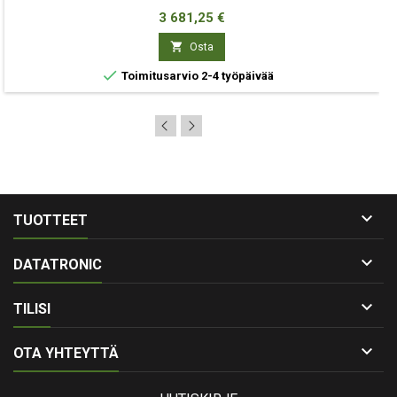
Hinta
3 681,25 €

Osta

Toimitusarvio 2-4 työpäivää

TUOTTEET

DATATRONIC

TILISI

OTA YHTEYTTÄ