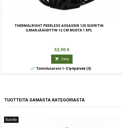
THERMALRIGHT PEERLESS ASSASSIN 120 SUORITIN
ILMANJÄÄHDYTIN 12 CM MUSTA 1 KPL
Hinta
52,90 €

Osta

Toimitusarvio 1-2 työpäivää
(3)
TUOTTEITA SAMASTA KATEGORIASTA
Bundle