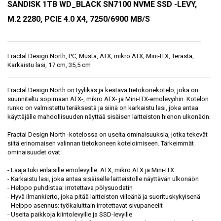
SANDISK 1TB WD_BLACK SN7100 NVME SSD -LEVY,
M.2 2280, PCIE 4.0 X4, 7250/6900 MB/S
Fractal Design North, PC, Musta, ATX, mikro ATX, Mini-ITX, Terästä,
Karkaistu lasi, 17 cm, 35,5 cm
Fractal Design North on tyylikäs ja kestävä tietokonekotelo, joka on
suunniteltu sopimaan ATX-, mikro ATX- ja Mini-ITX-emolevyihin. Kotelon
runko on valmistettu teräksestä ja siinä on karkaistu lasi, joka antaa
käyttäjälle mahdollisuuden näyttää sisäisen laitteiston hienon ulkonäön.
Fractal Design North -kotelossa on useita ominaisuuksia, jotka tekevät
siitä erinomaisen valinnan tietokoneen koteloimiseen. Tärkeimmät
ominaisuudet ovat:
- Laaja tuki erilaisille emolevyille: ATX, mikro ATX ja Mini-ITX
- Karkaistu lasi, joka antaa sisäiselle laitteistolle näyttävän ulkonäön
- Helppo puhdistaa: irrotettava pölysuodatin
- Hyvä ilmankierto, joka pitää laitteiston viileänä ja suorituskykyisenä
- Helppo asennus: työkaluittain irrotettavat sivupaneelit
- Useita paikkoja kiintolevyille ja SSD-levyille