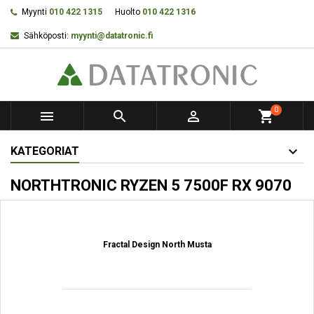
Myynti
010 422 1315
Huolto
010 422 1316
Sähköposti:
myynti@datatronic.fi
0



shopping_cart
KATEGORIAT
NORTHTRONIC RYZEN 5 7500F RX 9070
Fractal Design North Musta