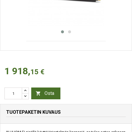
1 918,
15 €
Osta

TUOTEPAKETIN KUVAUS