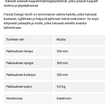
- Kätevät sisäiset kaapelinhallintajärjestelmät, jotka pitävät kaapelit
siistinä ja järjestyksessä
Fractal Design North on erinomainen valinta kaikille, jotka haluavat
kestävän, tyylikkään ja helppokäyttöisen tietokonekotelon. Se sopii
erityisesti pelaajille ja muille, jotka haluavat esitellä sisäistä
laitteistoaan.
Tuotteen väri
Musta
Pakkauksen leveys
326 mm
Pakkauksen syvyys
565 mm
Pakkauksen korkeus
553 mm
Pakkauksen paino
9,3 kg
Varastossa
Datatronic