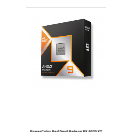
PowerColor Red Devil Radeon RX 9070 XT