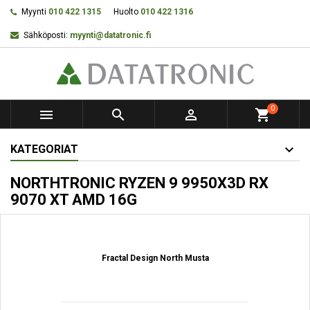
Myynti
010 422 1315
Huolto
010 422 1316
Sähköposti:
myynti@datatronic.fi
0



shopping_cart
KATEGORIAT
NORTHTRONIC RYZEN 9 9950X3D RX
9070 XT AMD 16G
Fractal Design North Musta