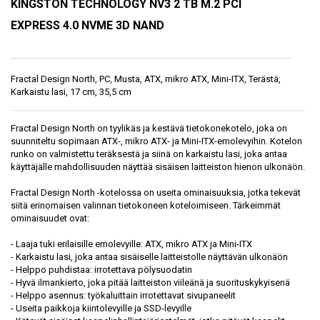
KINGSTON TECHNOLOGY NV3 2 TB M.2 PCI
EXPRESS 4.0 NVME 3D NAND
Fractal Design North, PC, Musta, ATX, mikro ATX, Mini-ITX, Terästä,
Karkaistu lasi, 17 cm, 35,5 cm
Fractal Design North on tyylikäs ja kestävä tietokonekotelo, joka on
suunniteltu sopimaan ATX-, mikro ATX- ja Mini-ITX-emolevyihin. Kotelon
runko on valmistettu teräksestä ja siinä on karkaistu lasi, joka antaa
käyttäjälle mahdollisuuden näyttää sisäisen laitteiston hienon ulkonäön.
Fractal Design North -kotelossa on useita ominaisuuksia, jotka tekevät
siitä erinomaisen valinnan tietokoneen koteloimiseen. Tärkeimmät
ominaisuudet ovat:
- Laaja tuki erilaisille emolevyille: ATX, mikro ATX ja Mini-ITX
- Karkaistu lasi, joka antaa sisäiselle laitteistolle näyttävän ulkonäön
- Helppo puhdistaa: irrotettava pölysuodatin
- Hyvä ilmankierto, joka pitää laitteiston viileänä ja suorituskykyisenä
- Helppo asennus: työkaluittain irrotettavat sivupaneelit
- Useita paikkoja kiintolevyille ja SSD-levyille