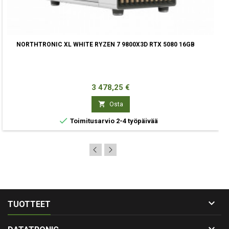
NORTHTRONIC XL WHITE RYZEN 7 9800X3D RTX 5080 16GB
Hinta
3 478,25 €

Osta

Toimitusarvio 2-4 työpäivää

TUOTTEET