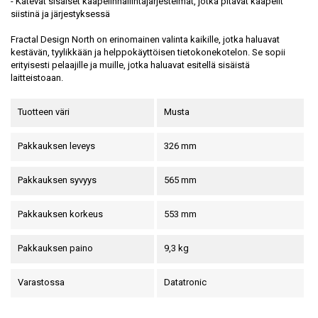
- Kätevät sisäiset kaapelinhallintajärjestelmät, jotka pitävät kaapelit
siistinä ja järjestyksessä
Fractal Design North on erinomainen valinta kaikille, jotka haluavat
kestävän, tyylikkään ja helppokäyttöisen tietokonekotelon. Se sopii
erityisesti pelaajille ja muille, jotka haluavat esitellä sisäistä
laitteistoaan.
Tuotteen väri
Musta
Pakkauksen leveys
326 mm
Pakkauksen syvyys
565 mm
Pakkauksen korkeus
553 mm
Pakkauksen paino
9,3 kg
Varastossa
Datatronic