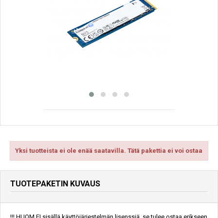
Yksi tuotteista ei ole enää saatavilla. Tätä pakettia ei voi ostaa
TUOTEPAKETIN KUVAUS
!!! HUOM EI sisällä käyttöjärjestelmän lisenssiä, se tulee ostaa erikseen